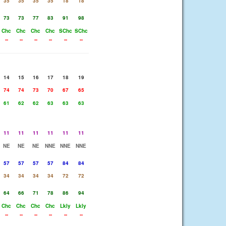
35
35
35
35
18
18
73
73
77
83
91
98
Chc
Chc
Chc
Chc
SChc
SChc
--
--
--
--
--
--
14
15
16
17
18
19
74
74
73
70
67
65
61
62
62
63
63
63
11
11
11
11
11
11
NE
NE
NE
NNE
NNE
NNE
57
57
57
57
84
84
34
34
34
34
72
72
64
66
71
78
86
94
Chc
Chc
Chc
Chc
Lkly
Lkly
--
--
--
--
--
--