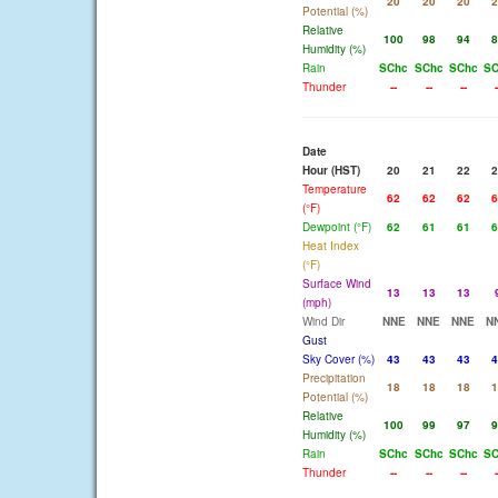
20
20
20
2
Potential (%)
Relative
100
98
94
8
Humidity (%)
Rain
SChc
SChc
SChc
SC
Thunder
--
--
--
-
Date
Hour (HST)
20
21
22
2
Temperature
62
62
62
6
(°F)
Dewpoint (°F)
62
61
61
6
Heat Index
(°F)
Surface Wind
13
13
13
(mph)
Wind Dir
NNE
NNE
NNE
N
Gust
Sky Cover (%)
43
43
43
4
Precipitation
18
18
18
1
Potential (%)
Relative
100
99
97
9
Humidity (%)
Rain
SChc
SChc
SChc
SC
Thunder
--
--
--
-