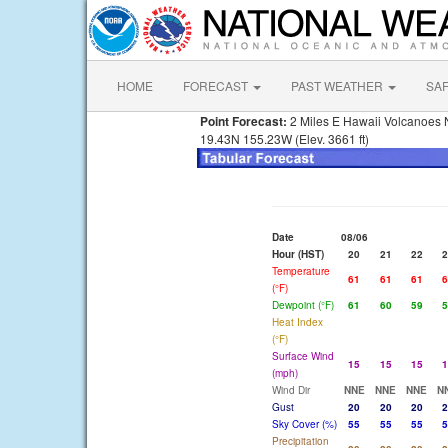
HOME
FORECAST
PAST WEATHER
SA
Point Forecast:
2 Miles E Hawaii Volcanoes N
19.43N 155.23W (Elev. 3661 ft)
Date
08/06
Hour (HST)
20
21
22
2
Temperature
61
61
61
6
(°F)
Dewpoint (°F)
61
60
59
5
Heat Index
(°F)
Surface Wind
15
15
15
1
(mph)
Wind Dir
NNE
NNE
NNE
N
Gust
20
20
20
2
Sky Cover (%)
55
55
55
5
Precipitation