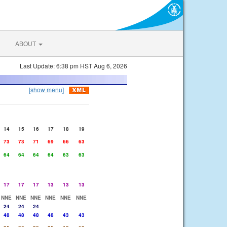
ABOUT
Last Update: 6:38 pm HST Aug 6, 2026
[show menu]
14
15
16
17
18
19
73
73
71
69
66
63
64
64
64
64
63
63
17
17
17
13
13
13
NNE
NNE
NNE
NNE
NNE
NNE
24
24
24
48
48
48
48
43
43