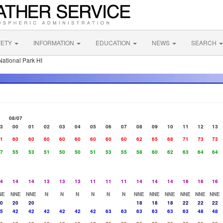
FETY
INFORMATION
EDUCATION
NEWS
SEARCH
ational Park HI
08/07
3
00
01
02
03
04
05
06
07
08
09
10
11
12
13
1
60
60
60
60
60
60
60
60
62
65
68
71
73
73
7
55
53
51
50
50
51
53
55
58
60
62
63
64
64
4
14
14
13
13
13
11
11
11
14
14
14
16
16
16
NE
NNE
NNE
N
N
N
N
N
N
NNE
NNE
NNE
NNE
NNE
NNE
0
20
20
18
18
18
22
22
22
5
42
42
42
42
42
42
63
63
63
63
63
63
48
48