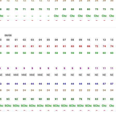
0
12
12
12
12
12
12
25
25
25
25
25
25
35
35
8
82
76
71
69
70
72
77
85
88
85
80
75
73
73
hc
--
--
--
--
--
--
Chc
Chc
Chc
Chc
Chc
Chc
Chc
Chc
-
--
--
--
--
--
--
--
--
--
--
--
--
--
--
08/08
3
00
01
02
03
04
05
06
07
08
09
10
11
12
13
2
61
61
61
61
61
61
61
61
63
66
69
72
74
74
0
59
59
58
58
58
58
58
59
59
59
59
59
60
60
9
9
9
9
9
9
9
9
9
9
9
9
11
11
11
NE
NNE
NNE
NNE
NNE
NNE
NE
NE
NE
NE
NE
NE
NE
NE
NE
3
44
44
44
44
44
44
44
44
44
44
44
44
57
57
8
24
24
24
24
24
24
22
22
22
22
22
22
34
34
5
93
92
90
90
90
90
91
92
88
79
70
63
61
62
hc
SChc
SChc
SChc
SChc
SChc
SChc
SChc
SChc
SChc
SChc
SChc
SChc
Chc
Chc
-
--
--
--
--
--
--
--
--
--
--
--
--
--
--