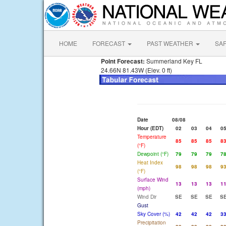
HOME
FORECAST
PAST WEATHER
SA
Point Forecast:
Summerland Key FL
24.66N 81.43W (Elev. 0 ft)
Date
08/08
Hour (EDT)
02
03
04
0
Temperature
85
85
85
8
(°F)
Dewpoint (°F)
79
79
79
7
Heat Index
98
98
98
9
(°F)
Surface Wind
13
13
13
1
(mph)
Wind Dir
SE
SE
SE
S
Gust
Sky Cover (%)
42
42
42
3
Precipitation