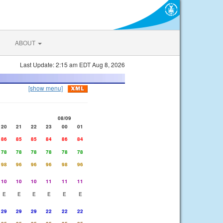
ABOUT
Last Update: 2:15 am EDT Aug 8, 2026
[show menu]
08/09
20
21
22
23
00
01
86
85
85
84
86
84
78
78
78
78
78
78
98
96
96
96
98
96
10
10
10
11
11
11
E
E
E
E
E
E
29
29
29
22
22
22