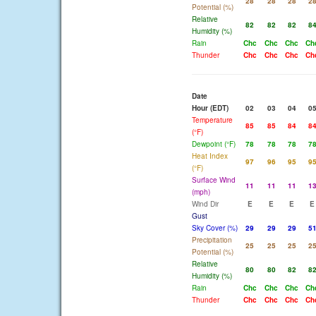
28
28
28
2
Potential (%)
Relative
82
82
82
8
Humidity (%)
Rain
Chc
Chc
Chc
Ch
Thunder
Chc
Chc
Chc
Ch
Date
Hour (EDT)
02
03
04
0
Temperature
85
85
84
8
(°F)
Dewpoint (°F)
78
78
78
7
Heat Index
97
96
95
9
(°F)
Surface Wind
11
11
11
1
(mph)
Wind Dir
E
E
E
E
Gust
Sky Cover (%)
29
29
29
5
Precipitation
25
25
25
2
Potential (%)
Relative
80
80
82
8
Humidity (%)
Rain
Chc
Chc
Chc
Ch
Thunder
Chc
Chc
Chc
Ch