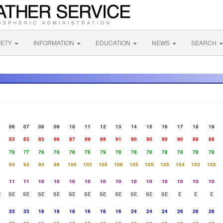
FETY
INFORMATION
EDUCATION
NEWS
SEARCH
5
06
07
08
09
10
11
12
13
14
15
16
17
18
19
3
83
83
83
86
87
89
89
91
90
90
90
90
89
88
8
78
77
78
78
78
78
79
78
78
78
78
78
78
78
3
94
93
93
98
100
103
105
106
105
105
105
104
103
102
1
11
11
10
10
10
10
10
10
10
10
10
10
10
10
E
SE
SE
SE
SE
SE
SE
SE
SE
SE
SE
SE
E
E
E
3
33
33
18
18
18
16
16
16
24
24
24
26
26
26