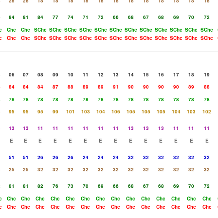
8
28
28
18
18
18
18
18
18
18
18
18
18
18
18
4
84
81
84
77
74
71
72
66
68
67
68
69
70
72
c
Chc
Chc
SChc
SChc
SChc
SChc
SChc
SChc
SChc
SChc
SChc
SChc
SChc
SChc
c
Chc
Chc
SChc
SChc
SChc
SChc
SChc
SChc
SChc
SChc
SChc
SChc
SChc
SChc
5
06
07
08
09
10
11
12
13
14
15
16
17
18
19
4
84
84
84
87
88
89
89
91
90
90
90
90
89
88
8
78
78
78
78
78
78
78
78
78
78
78
78
78
78
5
95
95
95
99
101
103
104
106
105
105
105
104
103
102
3
13
13
11
11
11
11
11
11
13
13
13
11
11
11
E
E
E
E
E
E
E
E
E
E
E
E
E
E
1
51
51
26
26
26
24
24
24
32
32
32
32
32
32
5
25
25
32
32
32
32
32
32
32
32
32
32
32
32
2
81
81
82
76
73
70
69
66
68
67
68
69
70
72
c
Chc
Chc
Chc
Chc
Chc
Chc
Chc
Chc
Chc
Chc
Chc
Chc
Chc
Chc
c
Chc
Chc
Chc
Chc
Chc
Chc
Chc
Chc
Chc
Chc
Chc
Chc
Chc
Chc