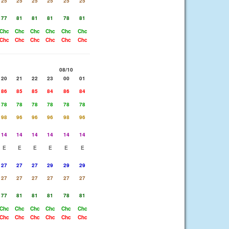
25
25
25
25
25
25
77
81
81
81
78
81
Chc
Chc
Chc
Chc
Chc
Chc
Chc
Chc
Chc
Chc
Chc
Chc
08/10
20
21
22
23
00
01
86
85
85
84
86
84
78
78
78
78
78
78
98
96
96
96
98
96
14
14
14
14
14
14
E
E
E
E
E
E
27
27
27
29
29
29
27
27
27
27
27
27
77
81
81
81
78
81
Chc
Chc
Chc
Chc
Chc
Chc
Chc
Chc
Chc
Chc
Chc
Chc