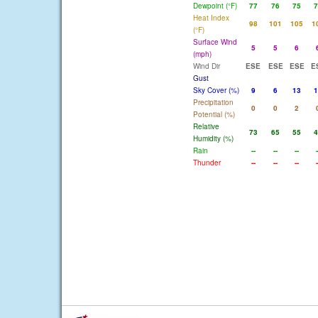
Dewpoint (°F)
77
76
75
7
Heat Index
98
101
105
1
(°F)
Surface Wind
5
5
6
(mph)
Wind Dir
ESE
ESE
ESE
E
Gust
Sky Cover (%)
9
6
13
1
Precipitation
0
0
2
Potential (%)
Relative
73
65
55
4
Humidity (%)
Rain
--
--
--
-
Thunder
--
--
--
-