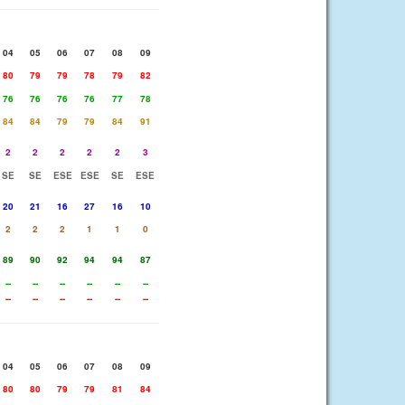
04
05
06
07
08
09
80
79
79
78
79
82
76
76
76
76
77
78
84
84
79
79
84
91
2
2
2
2
2
3
SE
SE
ESE
ESE
SE
ESE
20
21
16
27
16
10
2
2
2
1
1
0
89
90
92
94
94
87
--
--
--
--
--
--
--
--
--
--
--
--
04
05
06
07
08
09
80
80
79
79
81
84