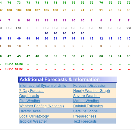
4
74
73
73
73
73
73
74
75
76
76
76
76
76
76
07
108
109
108
107
105
100
97
95
94
93
91
90
89
88
6
7
8
10
11
11
13
11
10
10
9
8
7
7
7
SE
ESE
ESE
E
E
ESE
ESE
ESE
SE
SE
SE
SE
SE
SE
SSE
20
20
20
20
20
8
33
49
48
36
26
21
17
14
11
12
12
13
15
16
0
16
18
7
2
0
0
0
0
0
0
0
0
0
0
9
47
45
47
48
50
55
62
68
73
77
80
82
84
86
-
SChc
SChc
--
--
--
--
--
--
--
--
--
--
--
--
-
SChc
SChc
--
--
--
--
--
--
--
--
--
--
--
--
International System of Units
Forecast Discussion
7-Day Forecast
Hourly Weather Graph
Graphicasts
Severe Weather
Fire Weather
Marine Weather
Weather Briefing (National)
Rainfall Estimates
Rivers/Lakes
Satellite Loops
Local Climatology
Preparedness
Tropical Weather
Text Forecasts