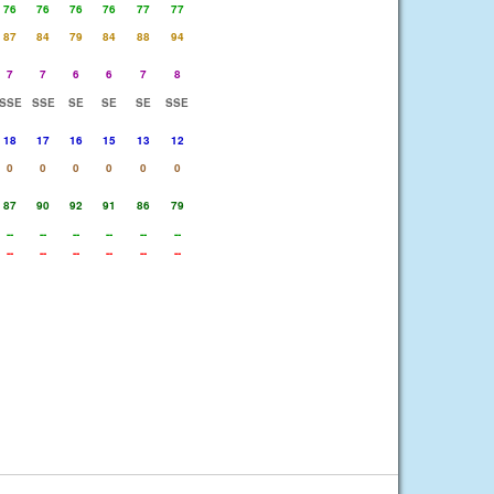
76
76
76
76
77
77
87
84
79
84
88
94
7
7
6
6
7
8
SSE
SSE
SE
SE
SE
SSE
18
17
16
15
13
12
0
0
0
0
0
0
87
90
92
91
86
79
--
--
--
--
--
--
--
--
--
--
--
--