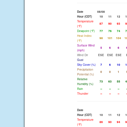
Date
08/08
Hour (CDT)
10
11
12
1
Temperature
87
90
93
9
(°F)
Dewpoint (°F)
77
76
74
7
Heat Index
98
101
104
1
(°F)
Surface Wind
5
6
6
(mph)
Wind Dir
ESE
ESE
ESE
Gust
Sky Cover (%)
7
6
10
1
Precipitation
0
0
1
Potential (%)
Relative
73
63
55
4
Humidity (%)
Rain
--
--
--
-
Thunder
--
--
--
-
Date
Hour (CDT)
10
11
12
1
Temperature
86
90
94
9
(°F)