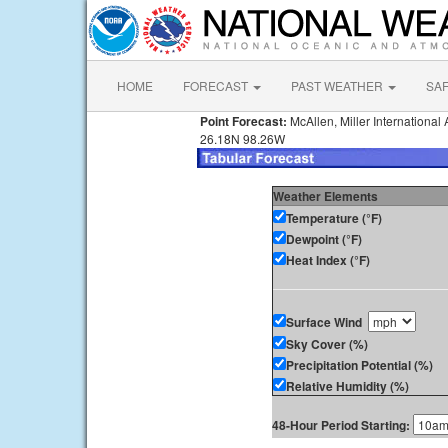
HOME
FORECAST
PAST WEATHER
SA
Point Forecast:
McAllen, Miller International 
26.18N 98.26W
Weather Elements
Temperature (°F)
Dewpoint (°F)
Heat Index (°F)
Surface Wind
Sky Cover (%)
Precipitation Potential (%)
Relative Humidity (%)
48-Hour Period Starting: