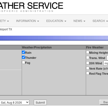
FETY
INFORMATION
EDUCATION
NEWS
SEARCH
Airport TX
Weather/Precipitation
Fire Weather
Rain
Mixing Height
Thunder
Trans. Wind
Fog
20ft Wind
Vent Rate (x1
Red Flag Thre