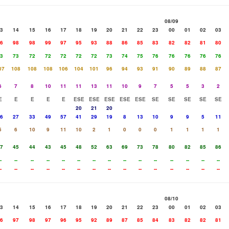
08/09
3
14
15
16
17
18
19
20
21
22
23
00
01
02
03
6
98
98
99
97
95
93
88
86
85
83
82
82
81
80
3
73
72
72
72
72
72
73
74
75
76
76
76
76
76
07
108
108
108
106
104
101
96
94
93
91
90
89
88
87
6
7
8
10
11
11
13
11
10
9
7
5
5
3
2
E
E
E
E
E
ESE
ESE
ESE
ESE
ESE
SE
SE
SE
SE
SE
20
21
20
6
27
33
49
57
41
29
19
8
13
10
9
9
5
11
5
6
10
9
11
10
2
1
0
0
0
1
1
1
1
7
45
44
43
45
48
52
63
69
73
78
80
82
85
86
-
--
--
--
--
--
--
--
--
--
--
--
--
--
--
-
--
--
--
--
--
--
--
--
--
--
--
--
--
--
08/10
3
14
15
16
17
18
19
20
21
22
23
00
01
02
03
6
97
98
97
96
95
92
89
87
85
84
83
82
82
81