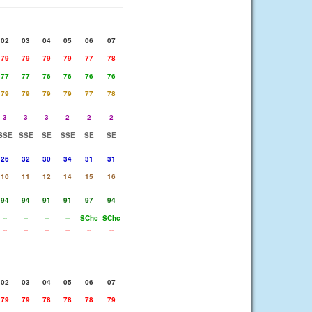
02
03
04
05
06
07
79
79
79
79
77
78
77
77
76
76
76
76
79
79
79
79
77
78
3
3
3
2
2
2
SSE
SSE
SE
SSE
SE
SE
26
32
30
34
31
31
10
11
12
14
15
16
94
94
91
91
97
94
--
--
--
--
SChc
SChc
--
--
--
--
--
--
02
03
04
05
06
07
79
79
78
78
78
79