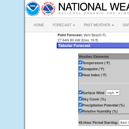
HOME
FORECAST
PAST WEATHER
SA
Point Forecast:
Vero Beach FL
27.64N 80.4W (Elev. 16 ft)
Weather Elements
Temperature (°F)
Dewpoint (°F)
Heat Index (°F)
Surface Wind
Sky Cover (%)
Precipitation Potential (%)
Relative Humidity (%)
48-Hour Period Starting: