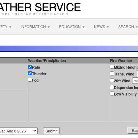
FETY
INFORMATION
EDUCATION
NEWS
SEARCH
Weather/Precipitation
Fire Weather
Rain
Mixing Height
Thunder
Trans. Wind
Fog
20ft Wind
Dispersion In
Low Visibilit