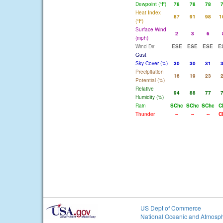
Dewpoint (°F)
78
78
78
Heat Index
87
91
98
1
(°F)
Surface Wind
2
3
6
(mph)
Wind Dir
ESE
ESE
ESE
E
Gust
Sky Cover (%)
30
30
31
Precipitation
16
19
23
Potential (%)
Relative
94
88
77
Humidity (%)
Rain
SChc
SChc
SChc
C
Thunder
--
--
--
C
US Dept of Commerce
National Oceanic and Atmosph