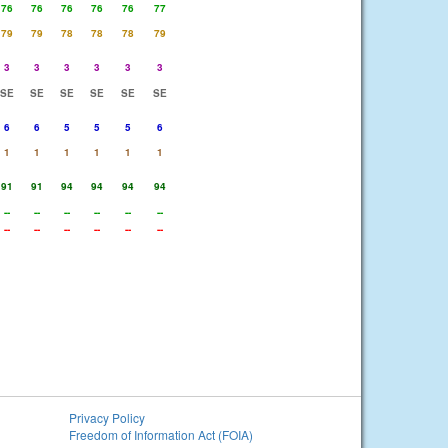
76
76
76
76
76
77
79
79
78
78
78
79
3
3
3
3
3
3
SE
SE
SE
SE
SE
SE
6
6
5
5
5
6
1
1
1
1
1
1
91
91
94
94
94
94
--
--
--
--
--
--
--
--
--
--
--
--
Privacy Policy
Freedom of Information Act (FOIA)