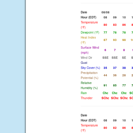
Date
08/08
Hour (EDT)
08
09
10
Temperature
80
83
86
(°F)
Dewpoint (°F)
77
78
78
Heat Index
87
93
98
1
(°F)
Surface Wind
6
7
8
(mph)
Wind Dir
SSE
SSE
SE
Gust
Sky Cover (%)
35
37
38
Precipitation
44
36
28
Potential (%)
Relative
91
85
77
Humidity (%)
Rain
Chc
Chc
Chc
S
Thunder
SChc
SChc
SChc
S
Date
Hour (EDT)
08
09
10
Temperature
80
82
86
(°F)