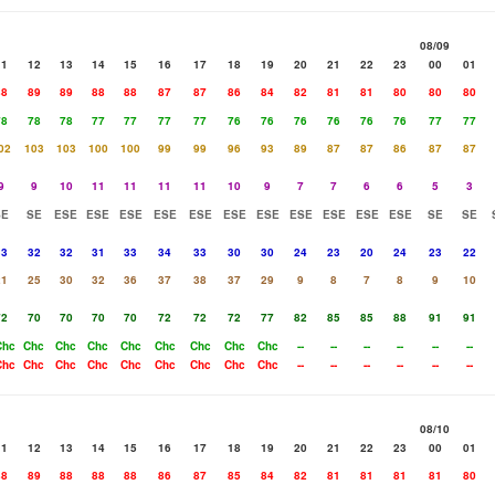
08/09
11
12
13
14
15
16
17
18
19
20
21
22
23
00
01
88
89
89
88
88
87
87
86
84
82
81
81
80
80
80
78
78
78
77
77
77
77
76
76
76
76
76
76
77
77
02
103
103
100
100
99
99
96
93
89
87
87
86
87
87
9
9
10
11
11
11
11
10
9
7
7
6
6
5
3
SE
SE
ESE
ESE
ESE
ESE
ESE
ESE
ESE
ESE
ESE
ESE
ESE
SE
SE
33
32
32
31
33
34
33
30
30
24
23
20
24
23
22
21
25
30
32
36
37
38
37
29
9
8
7
8
9
10
72
70
70
70
70
72
72
72
77
82
85
85
88
91
91
Chc
Chc
Chc
Chc
Chc
Chc
Chc
Chc
Chc
--
--
--
--
--
--
Chc
Chc
Chc
Chc
Chc
Chc
Chc
Chc
Chc
--
--
--
--
--
--
08/10
11
12
13
14
15
16
17
18
19
20
21
22
23
00
01
88
89
88
88
88
86
87
85
84
82
81
81
81
81
80