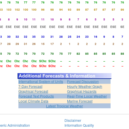
79
78
78
77
77
76
76
76
76
76
76
76
76
76
76
03
103
102
100
100
96
98
94
93
89
87
87
87
87
86
8
8
9
10
11
11
10
9
8
7
6
5
5
5
3
SE
ESE
ESE
ESE
ESE
ESE
ESE
ESE
ESE
ESE
ESE
ESE
ESE
ESE
SE
33
30
32
32
35
33
31
28
25
24
23
16
9
8
7
27
28
29
31
26
15
17
2
1
2
2
2
2
2
2
75
70
72
70
70
72
70
75
77
82
85
85
85
85
88
hc
Chc
Chc
Chc
Chc
SChc
SChc
--
--
--
--
--
--
--
--
hc
Chc
Chc
Chc
Chc
SChc
SChc
--
--
--
--
--
--
--
--
International System of Units
Forecast Discussion
7-Day Forecast
Hourly Weather Graph
Graphical Forecast
Graphical Hazards
Forecast Text Products
Real-Time Local Weather
Local Climate Data
Marine Forecast
Latest Tropical Weather
Disclaimer
eric Administration
Information Quality