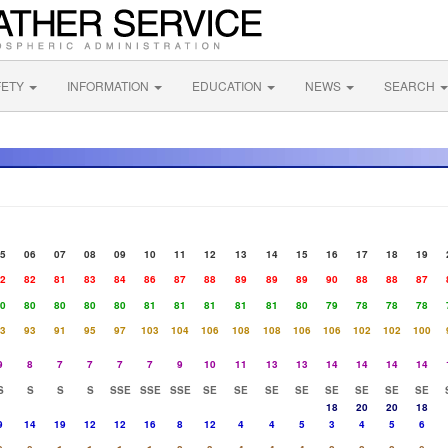
FETY
INFORMATION
EDUCATION
NEWS
SEARCH
5
06
07
08
09
10
11
12
13
14
15
16
17
18
19
2
82
81
83
84
86
87
88
89
89
89
90
88
88
87
0
80
80
80
80
81
81
81
81
81
80
79
78
78
78
3
93
91
95
97
103
104
106
108
108
106
106
102
102
100
9
8
7
7
7
7
9
10
11
13
13
14
14
14
14
S
S
S
S
SSE
SSE
SSE
SE
SE
SE
SE
SE
SE
SE
SE
18
20
20
18
9
14
19
12
12
16
8
12
4
4
5
3
4
5
6