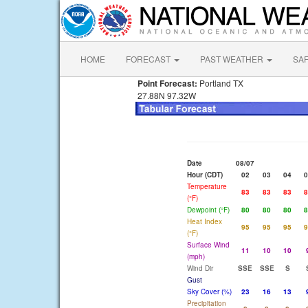
HOME
FORECAST
PAST WEATHER
SA
Point Forecast:
Portland TX
27.88N 97.32W
Date
08/07
Hour (CDT)
02
03
04
0
Temperature
83
83
83
8
(°F)
Dewpoint (°F)
80
80
80
8
Heat Index
95
95
95
9
(°F)
Surface Wind
11
10
10
(mph)
Wind Dir
SSE
SSE
S
Gust
Sky Cover (%)
23
16
13
Precipitation