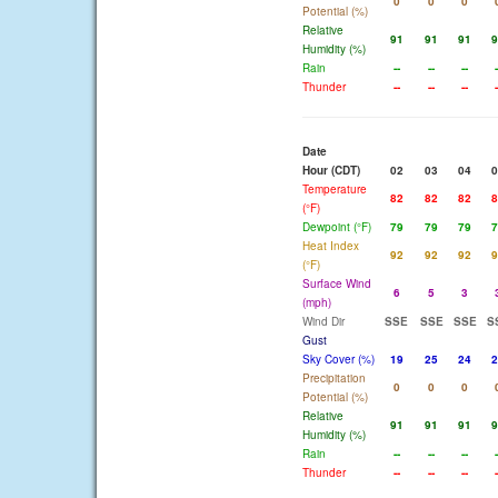
0
0
0
Potential (%)
Relative
91
91
91
9
Humidity (%)
Rain
--
--
--
-
Thunder
--
--
--
-
Date
Hour (CDT)
02
03
04
0
Temperature
82
82
82
8
(°F)
Dewpoint (°F)
79
79
79
7
Heat Index
92
92
92
9
(°F)
Surface Wind
6
5
3
(mph)
Wind Dir
SSE
SSE
SSE
S
Gust
Sky Cover (%)
19
25
24
2
Precipitation
0
0
0
Potential (%)
Relative
91
91
91
9
Humidity (%)
Rain
--
--
--
-
Thunder
--
--
--
-