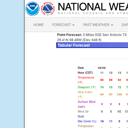
HOME
FORECAST
PAST WEATHER
SA
Point Forecast:
3 Miles SSE San Antonio TX
29.41N 98.48W (Elev. 646 ft)
Date
08/08
Hour (CDT)
11
12
13
1
Temperature
86
89
92
9
(°F)
Dewpoint (°F)
74
73
72
7
Heat Index
94
97
100
1
(°F)
Surface Wind
3
3
5
(mph)
Wind Dir
S
S
SE
E
Gust
Sky Cover (%)
19
11
5
1
Precipitation