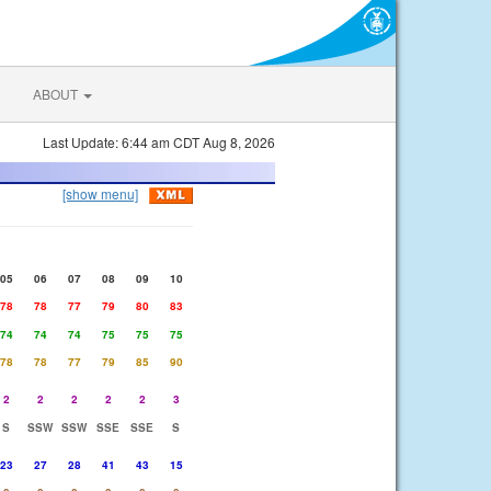
ABOUT
Last Update: 6:44 am CDT Aug 8, 2026
[show menu]
05
06
07
08
09
10
78
78
77
79
80
83
74
74
74
75
75
75
78
78
77
79
85
90
2
2
2
2
2
3
S
SSW
SSW
SSE
SSE
S
23
27
28
41
43
15