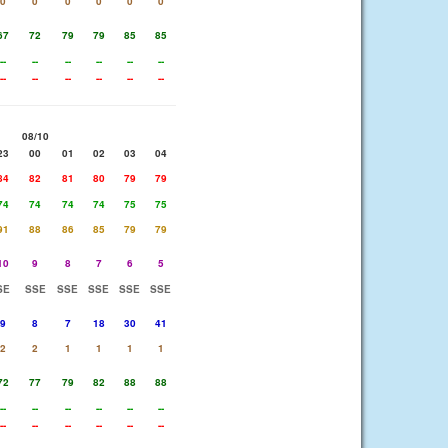
0
0
0
0
0
0
67
72
79
79
85
85
--
--
--
--
--
--
--
--
--
--
--
--
08/10
23
00
01
02
03
04
84
82
81
80
79
79
74
74
74
74
75
75
91
88
86
85
79
79
10
9
8
7
6
5
SE
SSE
SSE
SSE
SSE
SSE
9
8
7
18
30
41
2
2
1
1
1
1
72
77
79
82
88
88
--
--
--
--
--
--
--
--
--
--
--
--