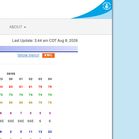
ABOUT
Last Update: 3:44 am CDT Aug 8, 2026
[show menu]
08/09
23
00
01
02
03
04
84
83
81
81
79
79
72
73
74
74
74
74
90
89
86
86
79
79
8
8
7
5
5
3
SE
SSE
SSE
SSE
S
S
6
2
5
11
13
23