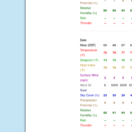
1
1
0
Potential (%)
Relative
88
88
94
8
Humidity (%)
Rain
--
--
--
-
Thunder
--
--
--
-
Date
Hour (CDT)
05
06
07
0
Temperature
78
78
77
7
(°F)
Dewpoint (°F)
74
75
75
7
Heat Index
78
78
77
7
(°F)
Surface Wind
2
2
2
(mph)
Wind Dir
S
SSW
SSW
S
Gust
Sky Cover (%)
25
30
29
4
Precipitation
0
0
0
Potential (%)
Relative
88
91
94
8
Humidity (%)
Rain
--
--
--
-
Thunder
--
--
--
-