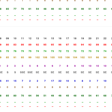
0
0
1
1
1
8
8
8
8
8
8
8
8
8
0
8
85
77
70
61
54
48
46
43
42
43
46
51
57
63
-
--
--
--
--
--
--
--
--
--
--
--
--
--
--
-
--
--
--
--
--
--
--
--
--
--
--
--
--
--
8
09
10
11
12
13
14
15
16
17
18
19
20
21
22
9
80
83
86
89
92
95
95
96
97
95
94
92
89
86
5
75
76
75
75
74
74
73
72
72
72
72
73
74
74
9
85
91
95
99
102
106
105
105
106
104
102
101
98
94
2
2
3
3
5
6
6
6
7
8
9
10
10
10
10
SE
S
S
SSE
SSE
SE
SE
SE
SE
SE
SE
SE
SE
SE
SE
5
41
15
7
2
2
7
17
22
10
6
8
3
7
10
0
0
0
0
0
8
8
8
8
8
8
2
2
2
2
8
85
80
70
64
56
51
49
46
45
48
49
54
61
68
-
--
--
--
--
--
--
--
--
--
--
--
--
--
--
-
--
--
--
--
--
--
--
--
--
--
--
--
--
--