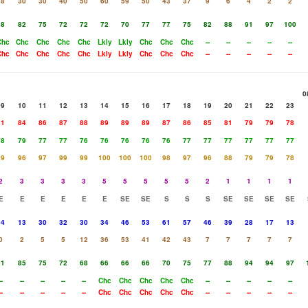
18
30
30
40
50
60
59
50
43
37
9
6
4
2
2
88
82
75
72
72
72
70
77
77
75
82
88
91
97
100
Chc
Chc
Chc
Chc
Chc
Lkly
Lkly
Chc
Chc
Chc
--
--
--
--
--
Chc
Chc
Chc
Chc
Chc
Lkly
Lkly
Chc
Chc
Chc
--
--
--
--
--
0
09
10
11
12
13
14
15
16
17
18
19
20
21
22
23
81
84
86
87
88
89
89
89
87
86
85
81
79
79
78
78
79
77
77
76
76
76
76
76
77
77
77
77
77
77
89
96
97
99
99
100
100
100
98
97
96
88
79
79
78
2
3
3
3
3
5
5
5
5
5
2
1
1
1
1
E
E
E
E
E
E
SE
SE
S
S
S
SE
SE
SE
SE
14
13
30
32
30
34
46
53
61
57
46
39
28
17
13
0
2
5
5
12
36
53
41
42
43
7
7
7
7
7
91
85
75
72
68
66
66
66
70
75
77
88
94
94
97
--
--
--
--
--
Chc
Chc
Chc
Chc
Chc
--
--
--
--
--
--
--
--
--
--
Chc
Chc
Chc
Chc
Chc
--
--
--
--
--