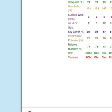
Dewpoint (°F)
79
79
79
7
Heat Index
101
103
105
1
(°F)
Surface Wind
3
3
5
(mph)
Wind Dir
E
E
SE
S
Gust
Sky Cover (%)
27
34
47
5
Precipitation
20
29
38
3
Potential (%)
Relative
77
75
73
7
Humidity (%)
Rain
SChc
Chc
Chc
C
Thunder
SChc
Chc
Chc
C