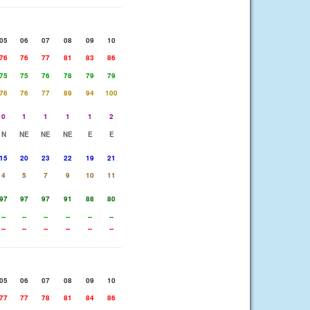
05
06
07
08
09
10
76
76
77
81
83
86
75
75
76
78
79
79
76
76
77
89
94
100
0
1
1
1
1
2
N
NE
NE
NE
E
E
15
20
23
22
19
21
4
5
7
9
10
11
97
97
97
91
88
80
--
--
--
--
--
--
--
--
--
--
--
--
05
06
07
08
09
10
77
77
78
81
84
86