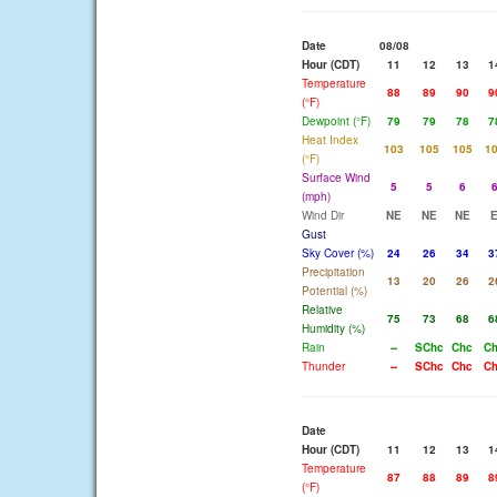
Date
08/08
Hour (CDT)
11
12
13
1
Temperature
88
89
90
9
(°F)
Dewpoint (°F)
79
79
78
7
Heat Index
103
105
105
1
(°F)
Surface Wind
5
5
6
(mph)
Wind Dir
NE
NE
NE
Gust
Sky Cover (%)
24
26
34
3
Precipitation
13
20
26
2
Potential (%)
Relative
75
73
68
6
Humidity (%)
Rain
--
SChc
Chc
C
Thunder
--
SChc
Chc
C
Date
Hour (CDT)
11
12
13
1
Temperature
87
88
89
8
(°F)