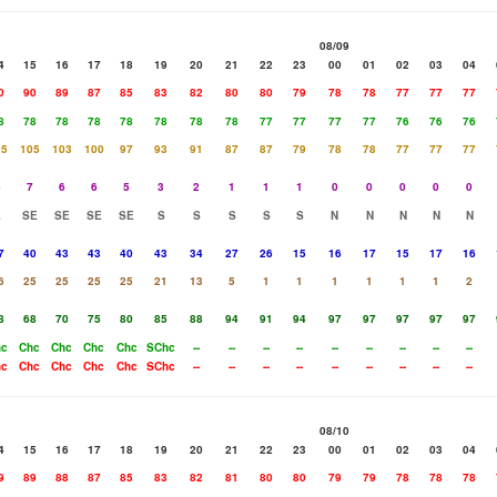
08/09
4
15
16
17
18
19
20
21
22
23
00
01
02
03
04
0
90
89
87
85
83
82
80
80
79
78
78
77
77
77
8
78
78
78
78
78
78
78
77
77
77
77
76
76
76
05
105
103
100
97
93
91
87
87
79
78
78
77
77
77
6
7
6
6
5
3
2
1
1
1
0
0
0
0
0
E
SE
SE
SE
SE
S
S
S
S
S
N
N
N
N
N
7
40
43
43
40
43
34
27
26
15
16
17
15
17
16
6
25
25
25
25
21
13
5
1
1
1
1
1
1
2
8
68
70
75
80
85
88
94
91
94
97
97
97
97
97
hc
Chc
Chc
Chc
Chc
SChc
--
--
--
--
--
--
--
--
--
hc
Chc
Chc
Chc
Chc
SChc
--
--
--
--
--
--
--
--
--
08/10
4
15
16
17
18
19
20
21
22
23
00
01
02
03
04
9
89
88
87
85
83
82
81
80
80
79
79
78
78
78