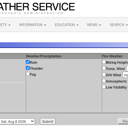
FETY
INFORMATION
EDUCATION
NEWS
SEARCH
Weather/Precipitation
Fire Weather
Rain
Mixing Height
Thunder
Trans. Wind
Fog
20ft Wind
Atmospheric 
Low Visibilit