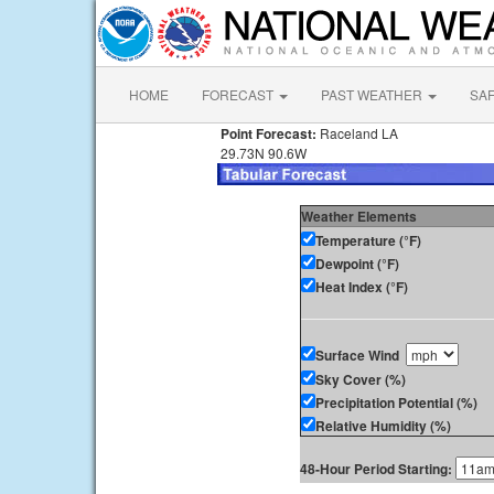
HOME
FORECAST
PAST WEATHER
SA
Point Forecast:
Raceland LA
29.73N 90.6W
Weather Elements
Temperature (°F)
Dewpoint (°F)
Heat Index (°F)
Surface Wind
Sky Cover (%)
Precipitation Potential (%)
Relative Humidity (%)
48-Hour Period Starting: