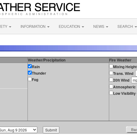
FETY
INFORMATION
EDUCATION
NEWS
SEARCH
Weather/Precipitation
Fire Weather
Rain
Mixing Height
Thunder
Trans. Wind
Fog
20ft Wind
Atmospheric 
Low Visibilit