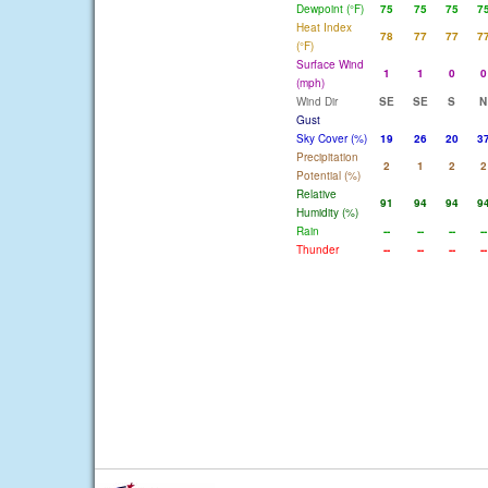
Dewpoint (°F)
75
75
75
7
Heat Index
78
77
77
7
(°F)
Surface Wind
1
1
0
0
(mph)
Wind Dir
SE
SE
S
N
Gust
Sky Cover (%)
19
26
20
3
Precipitation
2
1
2
2
Potential (%)
Relative
91
94
94
9
Humidity (%)
Rain
--
--
--
--
Thunder
--
--
--
--