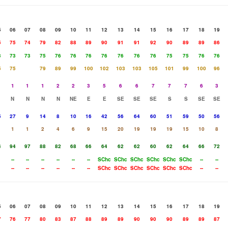
5
06
07
08
09
10
11
12
13
14
15
16
17
18
19
5
75
74
79
82
88
89
90
91
91
92
90
89
89
86
3
73
73
75
76
76
76
76
76
76
76
75
75
76
76
5
75
79
89
99
100
102
103
103
105
101
99
100
96
1
1
1
2
2
3
5
6
6
7
7
7
6
3
N
N
N
N
NE
E
E
SE
SE
SE
S
S
SE
SE
5
27
9
14
8
10
16
42
56
64
60
51
59
50
56
1
1
2
4
6
9
15
20
19
19
19
15
10
8
4
94
97
88
82
68
66
64
62
62
60
62
64
66
72
--
--
--
--
--
--
SChc
SChc
SChc
SChc
SChc
SChc
--
--
--
--
--
--
--
--
SChc
SChc
SChc
SChc
SChc
SChc
--
--
5
06
07
08
09
10
11
12
13
14
15
16
17
18
19
7
76
77
80
83
87
88
89
89
90
90
90
89
89
87