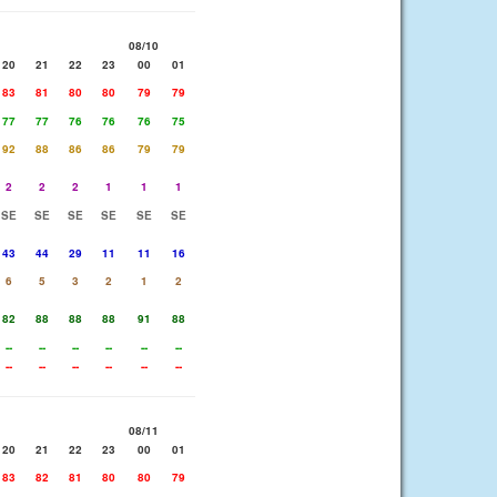
08/10
20
21
22
23
00
01
83
81
80
80
79
79
77
77
76
76
76
75
92
88
86
86
79
79
2
2
2
1
1
1
SE
SE
SE
SE
SE
SE
43
44
29
11
11
16
6
5
3
2
1
2
82
88
88
88
91
88
--
--
--
--
--
--
--
--
--
--
--
--
08/11
20
21
22
23
00
01
83
82
81
80
80
79