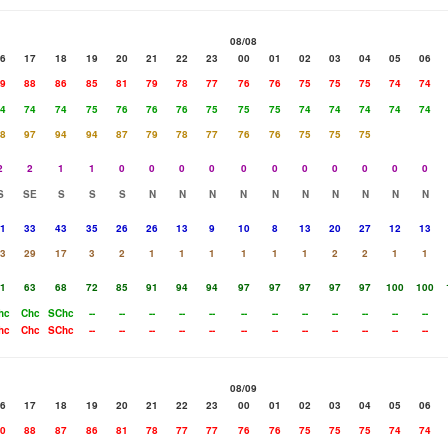
08/08
6
17
18
19
20
21
22
23
00
01
02
03
04
05
06
9
88
86
85
81
79
78
77
76
76
75
75
75
74
74
4
74
74
75
76
76
76
75
75
75
74
74
74
74
74
8
97
94
94
87
79
78
77
76
76
75
75
75
2
2
1
1
0
0
0
0
0
0
0
0
0
0
0
S
SE
S
S
S
N
N
N
N
N
N
N
N
N
N
1
33
43
35
26
26
13
9
10
8
13
20
27
12
13
3
29
17
3
2
1
1
1
1
1
1
2
2
1
1
1
63
68
72
85
91
94
94
97
97
97
97
97
100
100
hc
Chc
SChc
--
--
--
--
--
--
--
--
--
--
--
--
hc
Chc
SChc
--
--
--
--
--
--
--
--
--
--
--
--
08/09
6
17
18
19
20
21
22
23
00
01
02
03
04
05
06
0
88
87
86
81
78
77
77
76
76
75
75
75
74
74