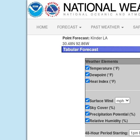
HOME
FORECAST
PAST WEATHER
SA
Point Forecast:
Kinder LA
30.48N 92.86W
Weather Elements
Temperature (°F)
Dewpoint (°F)
Heat Index (°F)
Surface Wind
Sky Cover (%)
Precipitation Potential (%)
Relative Humidity (%)
48-Hour Period Starting: