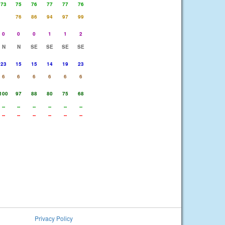
73
75
76
77
77
76
76
86
94
97
99
0
0
0
1
1
2
N
N
SE
SE
SE
SE
23
15
15
14
19
23
6
6
6
6
6
6
100
97
88
80
75
68
--
--
--
--
--
--
--
--
--
--
--
--
Privacy Policy