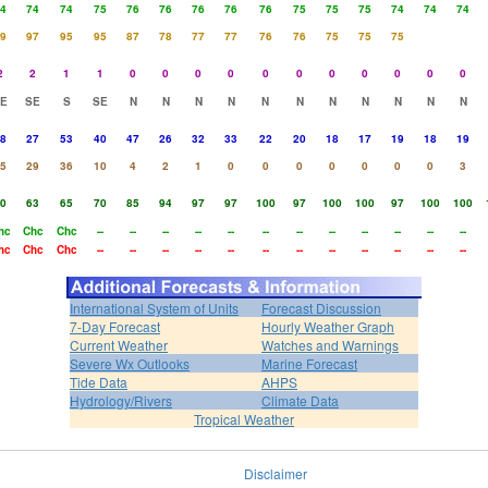
4
74
74
75
76
76
76
76
76
75
75
75
74
74
74
9
97
95
95
87
78
77
77
76
76
75
75
75
2
2
1
1
0
0
0
0
0
0
0
0
0
0
0
E
SE
S
SE
N
N
N
N
N
N
N
N
N
N
N
8
27
53
40
47
26
32
33
22
20
18
17
19
18
19
5
29
36
10
4
2
1
0
0
0
0
0
0
0
3
0
63
65
70
85
94
97
97
100
97
100
100
97
100
100
hc
Chc
Chc
--
--
--
--
--
--
--
--
--
--
--
--
hc
Chc
Chc
--
--
--
--
--
--
--
--
--
--
--
--
International System of Units
Forecast Discussion
7-Day Forecast
Hourly Weather Graph
Current Weather
Watches and Warnings
Severe Wx Outlooks
Marine Forecast
Tide Data
AHPS
Hydrology/Rivers
Climate Data
Tropical Weather
Disclaimer