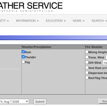
FETY
INFORMATION
EDUCATION
NEWS
SEARCH
Weather/Precipitation
Fire Weather
Rain
Mixing Height
Thunder
Trans. Wind
Fog
20ft Wind
Vent Rate (x1
Dispersion In
Red Flag Thre