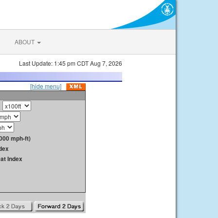
ABOUT
Last Update: 1:45 pm CDT Aug 7, 2026
[hide menu]
000 mph-ft)
dex
at Index