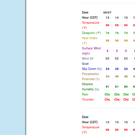
Date
08/07
Hour (CDT)
13
14
15
1
Temperature
89
89
90
8
(°F)
Dewpoint (°F)
74
74
74
7
Heat Index
98
98
99
9
(°F)
Surface Wind
2
2
2
(mph)
Wind Dir
SE
SE
SE
Gust
Sky Cover (%)
34
25
33
4
Precipitation
34
40
36
4
Potential (%)
Relative
61
61
60
6
Humidity (%)
Rain
Chc
Chc
Chc
C
Thunder
Chc
Chc
Chc
C
Date
Hour (CDT)
13
14
15
1
Temperature
88
90
90
9
(°F)