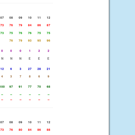
07
08
09
10
11
12
73
76
79
84
86
87
73
75
76
76
75
75
76
79
93
95
96
0
0
0
1
2
2
N
N
N
E
E
E
12
6
3
27
28
21
4
3
7
8
6
9
100
97
91
77
70
68
--
--
--
--
--
--
--
--
--
--
--
--
07
08
09
10
11
12
73
76
80
84
86
88