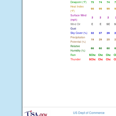
Dewpoint (°F)
75
74
74
7
Heat Index
98
99
99
9
(°F)
Surface Wind
2
2
2
(mph)
Wind Dir
E
E
SE
S
Gust
Sky Cover (%)
32
37
29
2
Precipitation
19
29
25
2
Potential (%)
Relative
66
60
60
6
Humidity (%)
Rain
SChc
Chc
Chc
C
Thunder
SChc
Chc
Chc
C
US Dept of Commerce