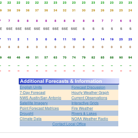
2
22
22
22
22
22
23
23
23
23
23
23
23
23
23
9
38
39
38
37
36
34
32
31
30
29
26
26
25
24
7
7
8
8
8
8
8
8
8
8
8
7
7
6
5
E
SSE
SSE
SSE
SSE
SSE
SSE
SSE
SSE
S
S
S
S
S
S
7
11
2
1
3
0
6
11
10
9
8
14
19
25
25
8
8
8
8
0
0
0
0
0
0
0
0
0
0
0
9
48
46
49
51
57
63
70
74
79
82
85
88
90
94
-
--
--
--
--
--
--
--
--
--
--
--
--
--
--
-
--
--
--
--
--
--
--
--
--
--
--
--
--
--
English Units
Forecast Discussion
7-Day Forecast
Hourly Weather Graph
NWS Austin/San Antonio
Current Observations
Satellite Imagery
Interactive Grids
Point Forecast Matrices
Fire Weather
Drought
Rivers & Lakes
Climate Data
NOAA Weather Radio
Contact Local Office