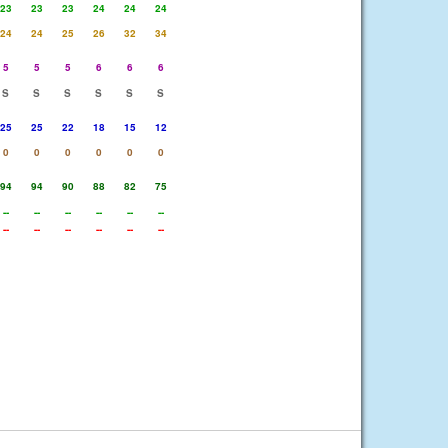
23
23
23
24
24
24
24
24
25
26
32
34
5
5
5
6
6
6
S
S
S
S
S
S
25
25
22
18
15
12
0
0
0
0
0
0
94
94
90
88
82
75
--
--
--
--
--
--
--
--
--
--
--
--