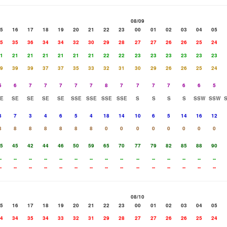
08/09
5
16
17
18
19
20
21
22
23
00
01
02
03
04
05
5
35
36
34
34
32
30
29
28
27
27
26
26
25
24
1
21
21
21
21
21
21
22
22
23
23
23
23
23
23
9
39
39
37
37
35
33
32
31
30
29
26
26
25
24
5
6
7
7
7
7
7
8
7
7
7
7
6
6
5
E
SE
SE
SE
SE
SSE
SSE
SSE
SSE
S
S
S
S
SSW
SSW
8
7
3
4
6
5
4
18
14
10
6
5
14
16
12
8
8
8
8
8
8
8
0
0
0
0
0
0
0
0
5
45
42
44
46
50
59
65
70
77
79
82
85
88
90
-
--
--
--
--
--
--
--
--
--
--
--
--
--
--
-
--
--
--
--
--
--
--
--
--
--
--
--
--
--
08/10
5
16
17
18
19
20
21
22
23
00
01
02
03
04
05
4
34
35
34
33
32
31
29
28
27
27
26
26
25
24