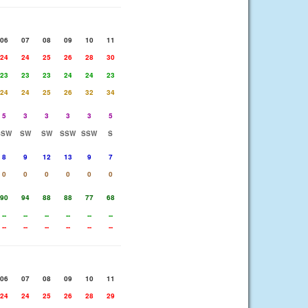
06
07
08
09
10
11
24
24
25
26
28
30
23
23
23
24
24
23
24
24
25
26
32
34
5
3
3
3
3
5
SSW
SW
SW
SSW
SSW
S
8
9
12
13
9
7
0
0
0
0
0
0
90
94
88
88
77
68
--
--
--
--
--
--
--
--
--
--
--
--
06
07
08
09
10
11
24
24
25
26
28
29