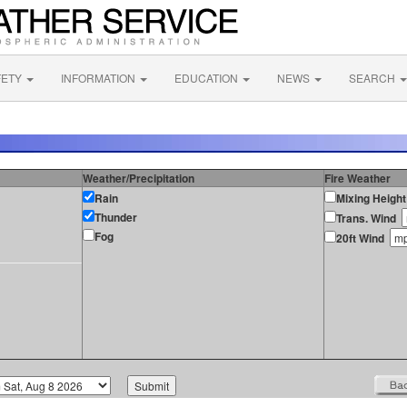
FETY
INFORMATION
EDUCATION
NEWS
SEARCH
Weather/Precipitation
Fire Weather
Rain
Mixing Height
Thunder
Trans. Wind
Fog
20ft Wind