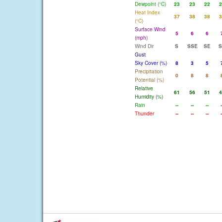
Dewpoint (°C)
23
23
22
2
Heat Index
37
38
38
3
(°C)
Surface Wind
5
6
6
(mph)
Wind Dir
S
SSE
SE
S
Gust
Sky Cover (%)
8
3
5
Precipitation
0
8
8
Potential (%)
Relative
61
56
51
4
Humidity (%)
Rain
--
--
--
-
Thunder
--
--
--
-