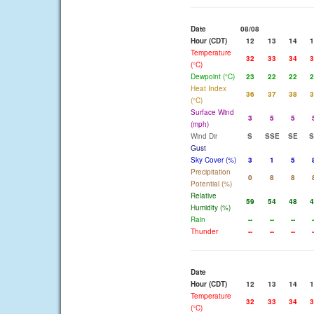
Date
08/08
Hour (CDT)
12
13
14
1
Temperature
32
33
34
3
(°C)
Dewpoint (°C)
23
22
22
2
Heat Index
36
37
38
3
(°C)
Surface Wind
3
5
5
(mph)
Wind Dir
S
SSE
SE
S
Gust
Sky Cover (%)
3
1
5
Precipitation
0
8
8
Potential (%)
Relative
59
54
48
4
Humidity (%)
Rain
--
--
--
-
Thunder
--
--
--
-
Date
Hour (CDT)
12
13
14
1
Temperature
32
33
34
3
(°C)