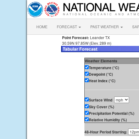
HOME
FORECAST
PAST WEATHER
SA
Point Forecast:
Leander TX
30.59N 97.85W (Elev. 289 m)
Weather Elements
Temperature (°C)
Dewpoint (°C)
Heat Index (°C)
Surface Wind
Sky Cover (%)
Precipitation Potential (%)
Relative Humidity (%)
48-Hour Period Starting: