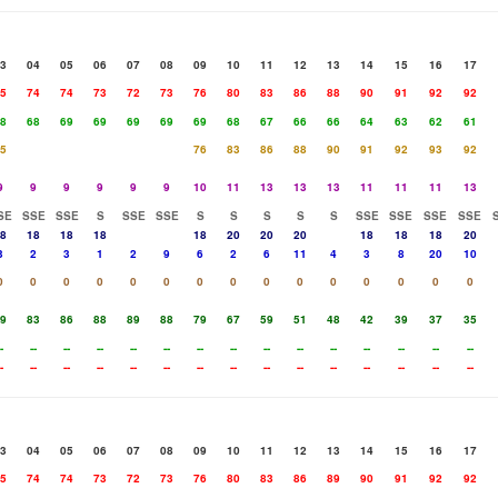
3
04
05
06
07
08
09
10
11
12
13
14
15
16
17
5
74
74
73
72
73
76
80
83
86
88
90
91
92
92
8
68
69
69
69
69
69
68
67
66
66
64
63
62
61
5
76
83
86
88
90
91
92
93
92
9
9
9
9
9
9
10
11
13
13
13
11
11
11
13
SE
SSE
SSE
S
SSE
SSE
S
S
S
S
S
SSE
SSE
SSE
SSE
8
18
18
18
18
20
20
20
18
18
18
20
3
2
3
1
2
9
6
2
6
11
4
3
8
20
10
0
0
0
0
0
0
0
0
0
0
0
0
0
0
0
9
83
86
88
89
88
79
67
59
51
48
42
39
37
35
-
--
--
--
--
--
--
--
--
--
--
--
--
--
--
-
--
--
--
--
--
--
--
--
--
--
--
--
--
--
3
04
05
06
07
08
09
10
11
12
13
14
15
16
17
5
74
74
73
72
73
76
80
83
86
89
90
91
92
92