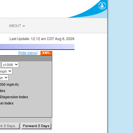
ABOUT
Last Update: 12:12 am CDT Aug 6, 2026
[hide menu]
000 mph-ft)
dex
Dispersion Index
at Index