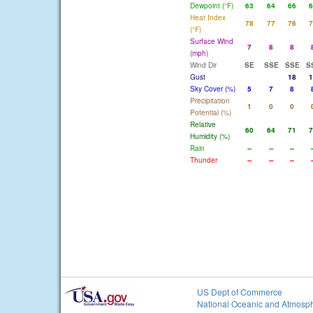
Dewpoint (°F)
63
64
66
6
Heat Index
78
77
76
7
(°F)
Surface Wind
7
8
8
(mph)
Wind Dir
SE
SSE
SSE
S
Gust
18
1
Sky Cover (%)
5
7
8
Precipitation
1
0
0
Potential (%)
Relative
60
64
71
7
Humidity (%)
Rain
--
--
--
-
Thunder
--
--
--
-
US Dept of Commerce
National Oceanic and Atmosph