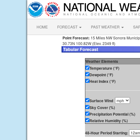
HOME
FORECAST
PAST WEATHER
SA
Point Forecast:
15 Miles NW Sonora Municipa
30.73N 100.82W (Elev. 2349 ft)
Weather Elements
Temperature (°F)
Dewpoint (°F)
Heat Index (°F)
Surface Wind
Sky Cover (%)
Precipitation Potential (%)
Relative Humidity (%)
48-Hour Period Starting: