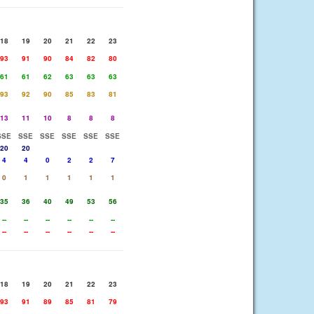
18
19
20
21
22
23
93
91
90
84
82
80
61
61
62
63
63
63
93
92
90
85
83
81
13
11
10
8
8
8
SSE
SSE
SSE
SSE
SSE
SSE
20
20
4
4
0
2
2
7
0
1
1
1
1
1
35
36
40
49
53
56
--
--
--
--
--
--
--
--
--
--
--
--
18
19
20
21
22
23
93
91
89
85
81
79