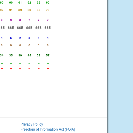
60
60
61
62
62
62
92
91
89
86
82
79
9
9
8
7
7
7
SSE
SSE
SSE
SSE
SSE
SSE
4
6
2
3
4
4
0
0
0
0
0
0
34
35
39
45
53
57
--
--
--
--
--
--
--
--
--
--
--
--
Privacy Policy
Freedom of Information Act (FOIA)