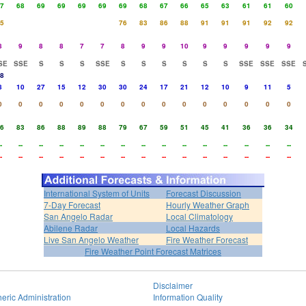
7
68
69
69
69
69
69
68
67
66
65
63
61
61
60
5
76
83
86
88
91
91
91
92
92
8
9
8
8
7
7
8
9
9
10
9
9
9
9
9
SE
SSE
S
S
S
SSE
S
S
S
S
S
S
SSE
SSE
SSE
8
8
10
27
15
12
30
30
24
17
21
12
10
9
11
5
0
0
0
0
0
0
0
0
0
0
0
0
0
0
0
6
83
86
88
89
88
79
67
59
51
45
41
36
36
34
-
--
--
--
--
--
--
--
--
--
--
--
--
--
--
-
--
--
--
--
--
--
--
--
--
--
--
--
--
--
International System of Units
Forecast Discussion
7-Day Forecast
Hourly Weather Graph
San Angelo Radar
Local Climatology
Abilene Radar
Local Hazards
Live San Angelo Weather
Fire Weather Forecast
Fire Weather Point Forecast Matrices
Disclaimer
eric Administration
Information Quality