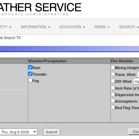
FETY
INFORMATION
EDUCATION
NEWS
SEARCH
l Airport TX
Weather/Precipitation
Fire Weather
Rain
Mixing Height
Thunder
Trans. Wind
Fog
20ft Wind
Vent Rate (x1
Dispersion In
Atmospheric 
Red Flag Thre