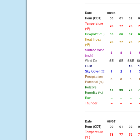
Date
08/06
Hour (CDT)
00
01
02
0
Temperature
78
77
76
7
(°F)
Dewpoint (°F)
65
66
67
6
Heat Index
78
77
76
7
(°F)
Surface Wind
8
8
8
(mph)
Wind Dir
SE
SE
SSE
S
Gust
18
1
Sky Cover (%)
1
2
1
Precipitation
0
0
0
Potential (%)
Relative
64
69
74
7
Humidity (%)
Rain
--
--
--
-
Thunder
--
--
--
-
Date
08/07
Hour (CDT)
00
01
02
0
Temperature
78
77
76
7
(°F)