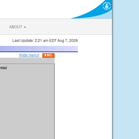
ABOUT
Last Update: 2:21 am EDT Aug 7, 2026
[hide menu]
tial