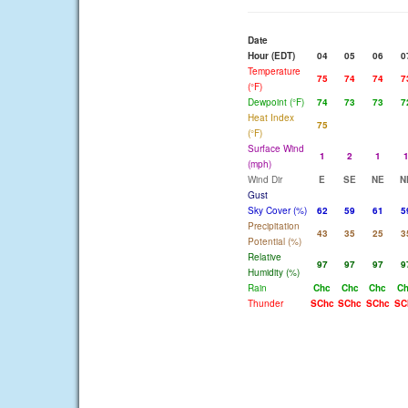
Date
Hour (EDT)
04
05
06
0
Temperature
75
74
74
7
(°F)
Dewpoint (°F)
74
73
73
7
Heat Index
75
(°F)
Surface Wind
1
2
1
(mph)
Wind Dir
E
SE
NE
N
Gust
Sky Cover (%)
62
59
61
5
Precipitation
43
35
25
3
Potential (%)
Relative
97
97
97
9
Humidity (%)
Rain
Chc
Chc
Chc
C
Thunder
SChc
SChc
SChc
SC