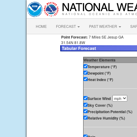
HOME
FORECAST
PAST WEATHER
SA
Point Forecast:
7 Miles SE Jesup GA
31.54N 81.8W
Weather Elements
Temperature (°F)
Dewpoint (°F)
Heat Index (°F)
Surface Wind
Sky Cover (%)
Precipitation Potential (%)
Relative Humidity (%)