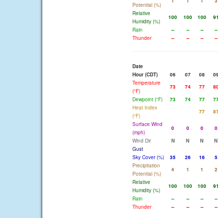
1
1
1
3
Potential (%)
Relative
100
100
100
9
Humidity (%)
Rain
--
--
--
--
Thunder
--
--
--
--
Date
Hour (CDT)
06
07
08
0
Temperature
73
74
77
8
(°F)
Dewpoint (°F)
73
74
77
7
Heat Index
77
8
(°F)
Surface Wind
0
0
0
0
(mph)
Wind Dir
N
N
N
N
Gust
Sky Cover (%)
35
26
16
5
Precipitation
4
1
1
2
Potential (%)
Relative
100
100
100
9
Humidity (%)
Rain
--
--
--
--
Thunder
--
--
--
--