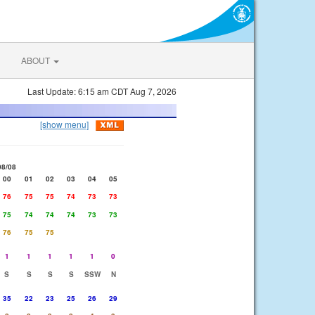
ABOUT
Last Update: 6:15 am CDT Aug 7, 2026
[show menu]
08/08
00
01
02
03
04
05
76
75
75
74
73
73
75
74
74
74
73
73
76
75
75
1
1
1
1
1
0
S
S
S
S
SSW
N
35
22
23
25
26
29