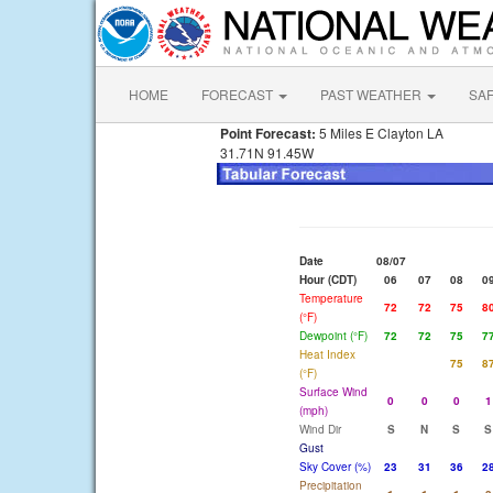
HOME
FORECAST
PAST WEATHER
SA
Point Forecast:
5 Miles E Clayton LA
31.71N 91.45W
Date
08/07
Hour (CDT)
06
07
08
0
Temperature
72
72
75
8
(°F)
Dewpoint (°F)
72
72
75
7
Heat Index
75
8
(°F)
Surface Wind
0
0
0
1
(mph)
Wind Dir
S
N
S
S
Gust
Sky Cover (%)
23
31
36
2
Precipitation