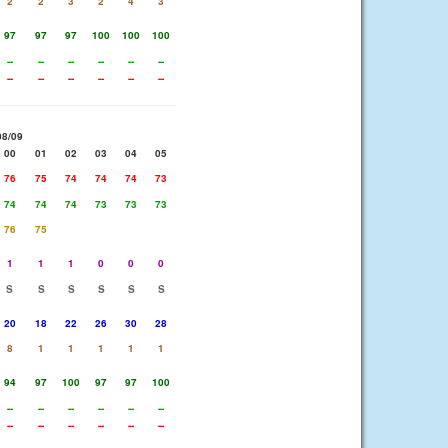
2
2
3
2
4
3
97
97
97
100
100
100
--
--
--
--
--
--
--
--
--
--
--
--
08/09
00
01
02
03
04
05
76
75
74
74
74
73
74
74
74
73
73
73
76
75
1
1
1
0
0
0
S
S
S
S
S
S
20
18
22
26
30
28
8
1
1
1
1
1
94
97
100
97
97
100
--
--
--
--
--
--
--
--
--
--
--
--