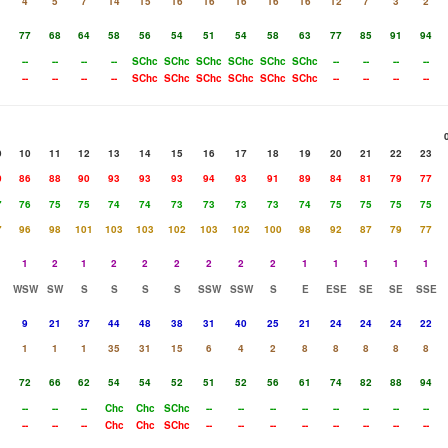
4
5
7
14
15
16
16
16
16
16
12
7
3
2
1
77
68
64
58
56
54
51
54
58
63
77
85
91
94
--
--
--
--
SChc
SChc
SChc
SChc
SChc
SChc
--
--
--
--
--
--
--
--
SChc
SChc
SChc
SChc
SChc
SChc
--
--
--
--
9
10
11
12
13
14
15
16
17
18
19
20
21
22
23
0
86
88
90
93
93
93
94
93
91
89
84
81
79
77
7
76
75
75
74
74
73
73
73
73
74
75
75
75
75
7
96
98
101
103
103
102
103
102
100
98
92
87
79
77
1
2
1
2
2
2
2
2
2
1
1
1
1
1
WSW
SW
S
S
S
S
SSW
SSW
S
E
ESE
SE
SE
SSE
9
21
37
44
48
38
31
40
25
21
24
24
24
22
1
1
1
35
31
15
6
4
2
8
8
8
8
8
1
72
66
62
54
54
52
51
52
56
61
74
82
88
94
--
--
--
Chc
Chc
SChc
--
--
--
--
--
--
--
--
--
--
--
Chc
Chc
SChc
--
--
--
--
--
--
--
--