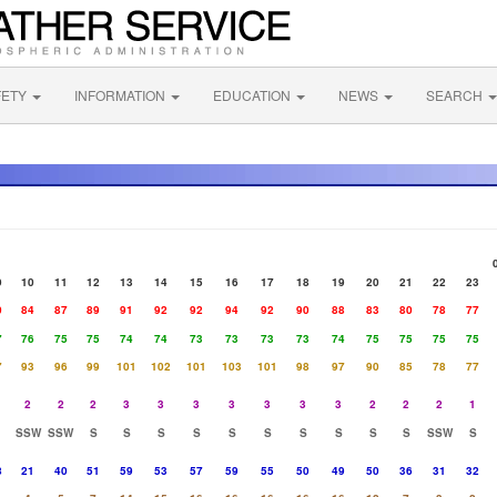
FETY
INFORMATION
EDUCATION
NEWS
SEARCH
9
10
11
12
13
14
15
16
17
18
19
20
21
22
23
0
84
87
89
91
92
92
94
92
90
88
83
80
78
77
7
76
75
75
74
74
73
73
73
73
74
75
75
75
75
7
93
96
99
101
102
101
103
101
98
97
90
85
78
77
2
2
2
3
3
3
3
3
3
3
2
2
2
1
SSW
SSW
S
S
S
S
S
S
S
S
S
S
SSW
S
8
21
40
51
59
53
57
59
55
50
49
50
36
31
32