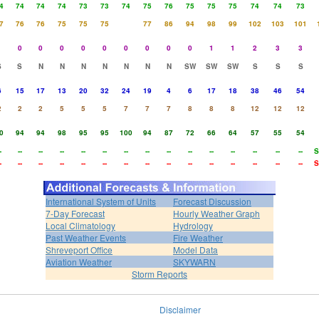
4
74
74
74
73
73
74
75
76
75
75
75
74
74
73
7
76
76
75
75
75
77
86
94
98
99
102
103
101
1
0
0
0
0
0
0
0
0
0
1
1
2
3
3
S
S
N
N
N
N
N
N
N
SW
SW
SW
S
S
S
6
15
17
13
20
32
24
19
4
6
17
18
38
46
54
2
2
2
5
5
5
7
7
7
8
8
8
12
12
12
0
94
94
98
95
95
100
94
87
72
66
64
57
55
54
-
--
--
--
--
--
--
--
--
--
--
--
--
--
--
S
-
--
--
--
--
--
--
--
--
--
--
--
--
--
--
S
International System of Units
Forecast Discussion
7-Day Forecast
Hourly Weather Graph
Local Climatology
Hydrology
Past Weather Events
Fire Weather
Shreveport Office
Model Data
Aviation Weather
SKYWARN
Storm Reports
Disclaimer