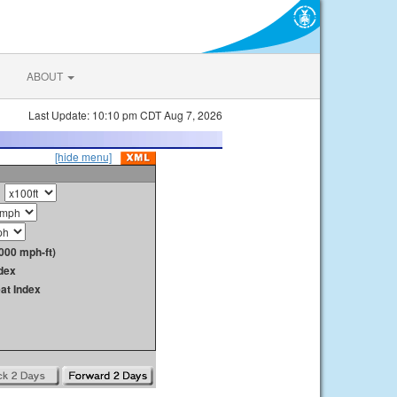
ABOUT
Last Update: 10:10 pm CDT Aug 7, 2026
[hide menu]
000 mph-ft)
dex
at Index