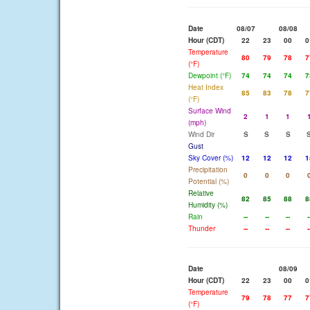
Date
08/07
08/08
Hour (CDT)
22
23
00
0
Temperature
80
79
78
7
(°F)
Dewpoint (°F)
74
74
74
7
Heat Index
85
83
78
7
(°F)
Surface Wind
2
1
1
(mph)
Wind Dir
S
S
S
Gust
Sky Cover (%)
12
12
12
1
Precipitation
0
0
0
Potential (%)
Relative
82
85
88
8
Humidity (%)
Rain
--
--
--
-
Thunder
--
--
--
-
Date
08/09
Hour (CDT)
22
23
00
0
Temperature
79
78
77
7
(°F)