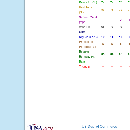
Dewpoint (°F)
74
74
74
7
Heat Index
83
78
77
7
(°F)
Surface Wind
1
1
0
(mph)
Wind Dir
SE
S
S
Gust
Sky Cover (%)
17
16
16
Precipitation
9
9
9
Potential (%)
Relative
85
88
90
9
Humidity (%)
Rain
--
--
--
-
Thunder
--
--
--
-
US Dept of Commerce