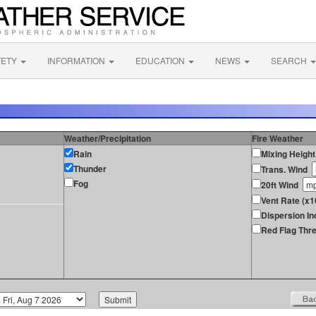
FETY
INFORMATION
EDUCATION
NEWS
SEARCH
Weather/Precipitation
Fire Weather
Rain
Mixing Height
Thunder
Trans. Wind
Fog
20ft Wind
Vent Rate (x1
Dispersion In
Red Flag Thre