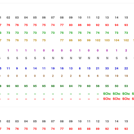
1
02
03
04
05
06
07
08
09
10
11
12
13
14
15
7
76
76
75
75
75
74
77
80
86
90
92
93
94
93
3
73
73
73
73
73
73
75
75
75
74
74
74
73
73
7
76
76
75
75
75
77
86
95
99
102
103
104
102
1
1
1
1
1
0
0
0
0
1
0
0
0
1
2
S
S
S
S
S
S
N
N
N
W
N
N
N
S
S
5
11
9
6
14
11
19
16
13
8
15
21
33
24
22
0
0
0
0
0
0
2
2
2
6
6
6
19
19
19
8
90
90
95
95
95
98
94
84
70
60
56
55
50
53
-
--
--
--
--
--
--
--
--
--
--
--
SChc
SChc
SChc
S
-
--
--
--
--
--
--
--
--
--
--
--
SChc
SChc
SChc
S
1
02
03
04
05
06
07
08
09
10
11
12
13
14
15
7
76
76
75
75
75
74
77
80
85
88
89
92
93
92