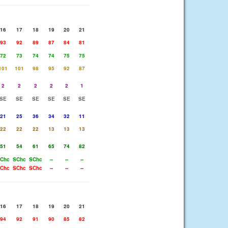
16
17
18
19
20
21
93
92
89
87
84
81
72
73
74
74
75
75
101
101
98
95
92
87
2
2
2
2
2
1
SE
SE
SE
SE
SE
SE
21
25
36
34
32
11
22
22
22
13
13
13
51
54
61
65
74
82
Chc
SChc
SChc
--
--
--
Chc
SChc
SChc
--
--
--
16
17
18
19
20
21
94
92
91
90
85
82