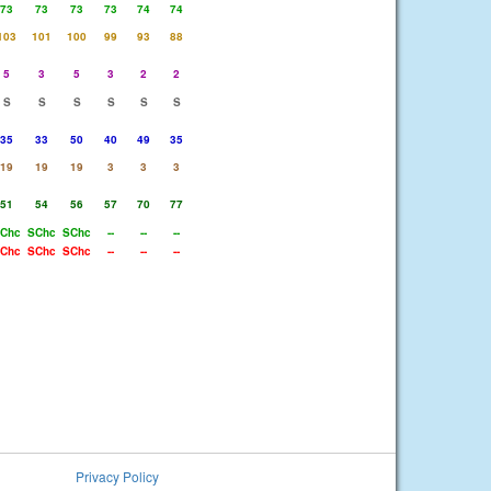
73
73
73
73
74
74
103
101
100
99
93
88
5
3
5
3
2
2
S
S
S
S
S
S
35
33
50
40
49
35
19
19
19
3
3
3
51
54
56
57
70
77
Chc
SChc
SChc
--
--
--
Chc
SChc
SChc
--
--
--
Privacy Policy