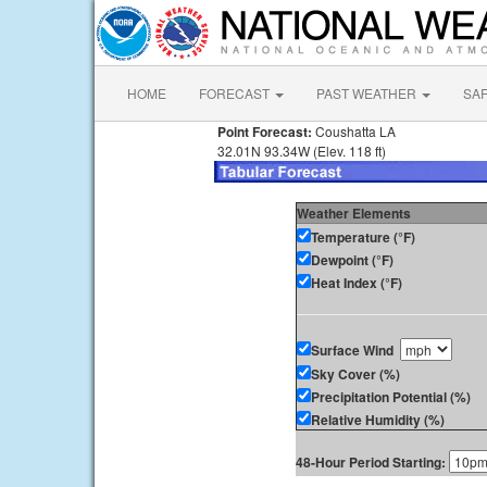
HOME
FORECAST
PAST WEATHER
SA
Point Forecast:
Coushatta LA
32.01N 93.34W (Elev. 118 ft)
Weather Elements
Temperature (°F)
Dewpoint (°F)
Heat Index (°F)
Surface Wind
Sky Cover (%)
Precipitation Potential (%)
Relative Humidity (%)
48-Hour Period Starting: