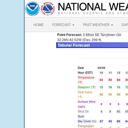
HOME
FORECAST
PAST WEATHER
SA
Point Forecast:
3 Miles SE Tarrytown GA
32.28N 82.52W (Elev. 299 ft)
Date
08/06
Hour (EDT)
10
11
12
1
Temperature
82
86
88
8
(°F)
Dewpoint (°F)
75
76
75
7
Heat Index
88
95
98
9
(°F)
Surface Wind
2
3
3
5
(mph)
Wind Dir
S
S
SE
S
Gust
Sky Cover (%)
37
45
60
6
Precipitation