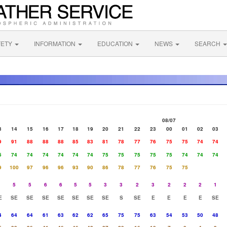
FETY
INFORMATION
EDUCATION
NEWS
SEARCH
08/07
3
14
15
16
17
18
19
20
21
22
23
00
01
02
03
9
91
88
88
88
85
83
81
78
77
76
75
75
74
74
5
74
74
74
74
74
74
75
75
75
75
75
74
74
74
9
100
97
96
96
93
90
86
78
77
76
75
75
5
5
6
6
5
5
3
3
2
3
2
2
2
1
E
SE
SE
SE
SE
SE
SE
SE
S
SE
E
E
E
E
SE
4
64
64
61
63
62
62
65
75
75
63
54
53
50
48