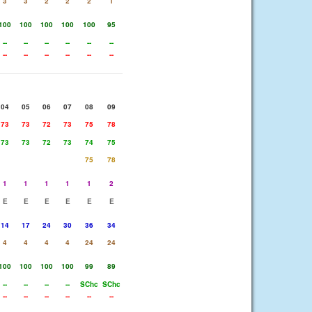
3
3
2
2
2
1
100
100
100
100
100
95
--
--
--
--
--
--
--
--
--
--
--
--
04
05
06
07
08
09
73
73
72
73
75
78
73
73
72
73
74
75
75
78
1
1
1
1
1
2
E
E
E
E
E
E
14
17
24
30
36
34
4
4
4
4
24
24
100
100
100
100
99
89
--
--
--
--
SChc
SChc
--
--
--
--
--
--