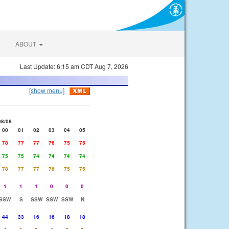
ABOUT
Last Update: 6:15 am CDT Aug 7, 2026
[show menu]
08/08
00
01
02
03
04
05
78
77
77
76
75
75
75
75
74
74
74
74
78
77
77
76
75
75
1
1
1
0
0
0
SSW
S
SSW
SSW
SSW
N
44
33
16
16
18
18