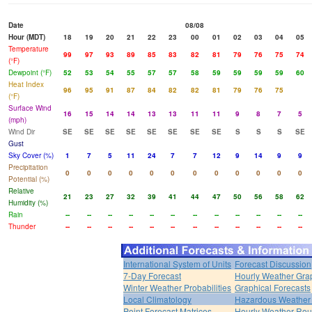
Date
08/08
Hour (MDT)
18
19
20
21
22
23
00
01
02
03
04
05
Temperature
99
97
93
89
85
83
82
81
79
76
75
74
(°F)
Dewpoint (°F)
52
53
54
55
57
57
58
59
59
59
59
60
Heat Index
96
95
91
87
84
82
82
81
79
76
75
(°F)
Surface Wind
16
15
14
14
13
13
11
11
9
8
7
5
(mph)
Wind Dir
SE
SE
SE
SE
SE
SE
SE
SE
S
S
S
SE
Gust
Sky Cover (%)
1
7
5
11
24
7
7
12
9
14
9
9
Precipitation
0
0
0
0
0
0
0
0
0
0
0
0
Potential (%)
Relative
21
23
27
32
39
41
44
47
50
56
58
62
Humidity (%)
Rain
--
--
--
--
--
--
--
--
--
--
--
--
Thunder
--
--
--
--
--
--
--
--
--
--
--
--
International System of Units
Forecast Discussion
7-Day Forecast
Hourly Weather Gra
Winter Weather Probabilities
Graphical Forecasts
Local Climatology
Hazardous Weather 
Point Forecast Matrices
Hourly Weather Ro