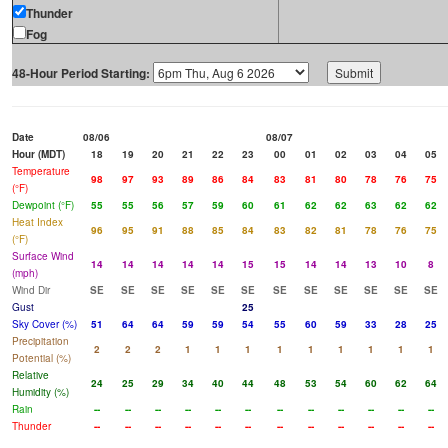
Thunder
Fog
48-Hour Period Starting:
Date
08/06
08/07
Hour (MDT)
18
19
20
21
22
23
00
01
02
03
04
05
Temperature
98
97
93
89
86
84
83
81
80
78
76
75
(°F)
Dewpoint (°F)
55
55
56
57
59
60
61
62
62
63
62
62
Heat Index
96
95
91
88
85
84
83
82
81
78
76
75
(°F)
Surface Wind
14
14
14
14
14
15
15
14
14
13
10
8
(mph)
Wind Dir
SE
SE
SE
SE
SE
SE
SE
SE
SE
SE
SE
SE
Gust
25
Sky Cover (%)
51
64
64
59
59
54
55
60
59
33
28
25
Precipitation
2
2
2
1
1
1
1
1
1
1
1
1
Potential (%)
Relative
24
25
29
34
40
44
48
53
54
60
62
64
Humidity (%)
Rain
--
--
--
--
--
--
--
--
--
--
--
--
Thunder
--
--
--
--
--
--
--
--
--
--
--
--