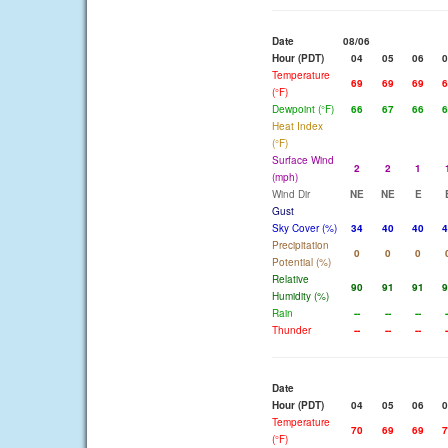
Date
08/06
Hour (PDT)
04
05
06
0
Temperature
69
69
69
6
(°F)
Dewpoint (°F)
66
67
66
6
Heat Index
(°F)
Surface Wind
2
2
1
(mph)
Wind Dir
NE
NE
E
Gust
Sky Cover (%)
34
40
40
4
Precipitation
0
0
0
Potential (%)
Relative
90
91
91
9
Humidity (%)
Rain
--
--
--
-
Thunder
--
--
--
-
Date
Hour (PDT)
04
05
06
0
Temperature
70
69
69
7
(°F)