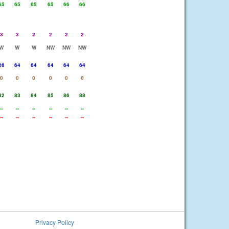
65
65
65
65
66
66
3
3
2
2
2
2
W
W
W
NW
NW
NW
26
64
64
64
64
64
0
0
0
0
0
0
82
83
84
85
86
88
--
--
--
--
--
--
--
--
--
--
--
--
Privacy Policy