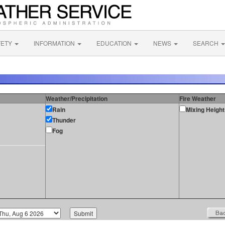
FETY
INFORMATION
EDUCATION
NEWS
SEARCH
Weather/Precipitation
Fire Weather
Rain
Mixing Height
Thunder
Fog