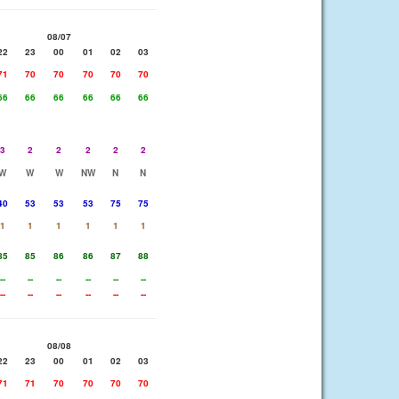
08/07
22
23
00
01
02
03
71
70
70
70
70
70
66
66
66
66
66
66
3
2
2
2
2
2
W
W
W
NW
N
N
40
53
53
53
75
75
1
1
1
1
1
1
85
85
86
86
87
88
--
--
--
--
--
--
--
--
--
--
--
--
08/08
22
23
00
01
02
03
71
71
70
70
70
70