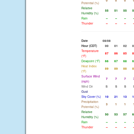
0
0
0
Potential (%)
Relative
55
51
55
5
Humidity (%)
Rain
--
--
--
-
Thunder
--
--
--
-
Date
08/08
Hour (CDT)
00
01
02
0
Temperature
87
86
85
8
(°F)
Dewpoint (°F)
66
67
68
6
Heat Index
89
89
88
8
(°F)
Surface Wind
7
7
7
(mph)
Wind Dir
S
S
S
Gust
Sky Cover (%)
10
21
13
1
Precipitation
3
1
1
Potential (%)
Relative
50
53
57
6
Humidity (%)
Rain
--
--
--
-
Thunder
--
--
--
-