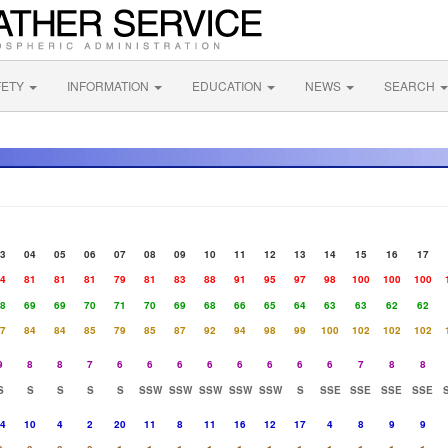
FETY
INFORMATION
EDUCATION
NEWS
SEARCH
3
04
05
06
07
08
09
10
11
12
13
14
15
16
17
4
81
81
81
79
81
83
88
91
95
97
98
100
100
100
8
69
69
70
71
70
69
68
66
65
64
63
63
62
62
7
84
84
85
79
85
87
92
94
98
99
100
102
102
102
9
8
8
7
6
6
6
6
6
6
6
6
7
8
8
S
S
S
S
S
SSW
SSW
SSW
SSW
SSW
S
SSE
SSE
SSE
SSE
4
10
4
2
20
11
8
11
16
12
17
4
8
9
9