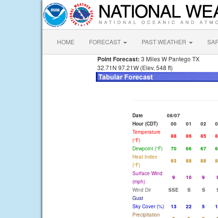
HOME
FORECAST
PAST WEATHER
SA
Point Forecast:
3 Miles W Pantego TX
32.71N 97.21W (Elev. 548 ft)
Date
08/07
Hour (CDT)
00
01
02
0
Temperature
88
86
85
8
(°F)
Dewpoint (°F)
70
66
67
6
Heat Index
93
88
88
8
(°F)
Surface Wind
9
10
9
(mph)
Wind Dir
SSE
S
S
Gust
Sky Cover (%)
13
22
5
1
Precipitation