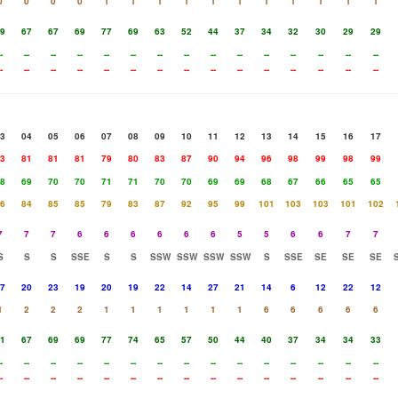
0
0
0
0
1
1
1
1
1
1
1
1
1
1
1
9
67
67
69
77
69
63
52
44
37
34
32
30
29
29
-
--
--
--
--
--
--
--
--
--
--
--
--
--
--
-
--
--
--
--
--
--
--
--
--
--
--
--
--
--
3
04
05
06
07
08
09
10
11
12
13
14
15
16
17
3
81
81
81
79
80
83
87
90
94
96
98
99
98
99
8
69
70
70
71
71
70
70
69
69
68
67
66
65
65
6
84
85
85
79
83
87
92
95
99
101
103
103
101
102
7
7
7
6
6
6
6
6
6
5
5
6
6
7
7
S
S
S
SSE
S
S
SSW
SSW
SSW
SSW
S
SSE
SE
SE
SE
7
20
23
19
20
19
22
14
27
21
14
6
12
22
12
1
2
2
2
1
1
1
1
1
1
6
6
6
6
6
1
67
69
69
77
74
65
57
50
44
40
37
34
34
33
-
--
--
--
--
--
--
--
--
--
--
--
--
--
--
-
--
--
--
--
--
--
--
--
--
--
--
--
--
--