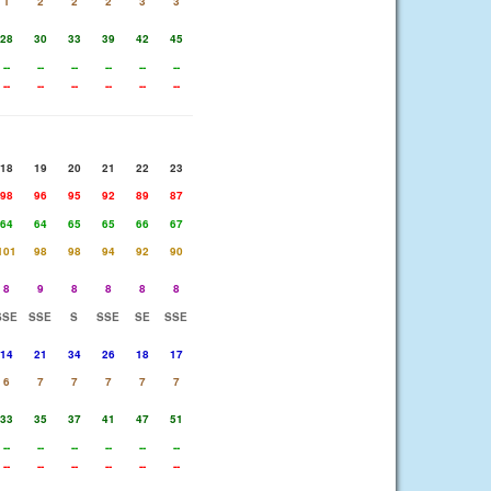
1
2
2
2
3
3
28
30
33
39
42
45
--
--
--
--
--
--
--
--
--
--
--
--
18
19
20
21
22
23
98
96
95
92
89
87
64
64
65
65
66
67
101
98
98
94
92
90
8
9
8
8
8
8
SSE
SSE
S
SSE
SE
SSE
14
21
34
26
18
17
6
7
7
7
7
7
33
35
37
41
47
51
--
--
--
--
--
--
--
--
--
--
--
--