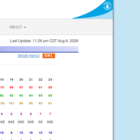
ABOUT
Last Update: 11:26 pm CDT Aug 6, 2026
[show menu]
18
19
20
21
22
23
101
99
97
93
91
89
62
62
63
64
65
65
103
101
99
95
93
91
9
9
8
8
7
7
SSE
SSE
SSE
SSE
SE
SSE
16
8
15
16
10
16