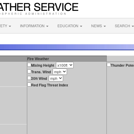
FETY
INFORMATION
EDUCATION
NEWS
SEARCH
Fire Weather
Mixing Height
Thunder Poten
Trans. Wind
20ft Wind
Red Flag Threat Index