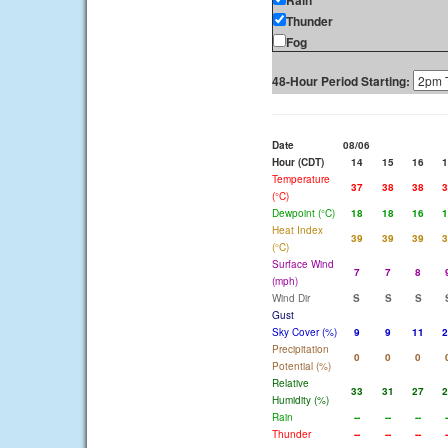
Rain
Thunder
Fog
48-Hour Period Starting:
Date
08/06
Hour (CDT)
14
15
16
1
Temperature
37
38
38
3
(°C)
Dewpoint (°C)
18
18
16
1
Heat Index
39
39
39
3
(°C)
Surface Wind
7
7
8
(mph)
Wind Dir
S
S
S
Gust
Sky Cover (%)
9
9
11
2
Precipitation
0
0
0
Potential (%)
Relative
33
31
27
2
Humidity (%)
Rain
--
--
--
-
Thunder
--
--
--
-