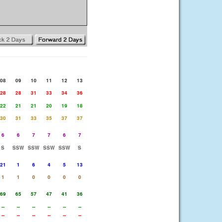
08
09
10
11
12
13
28
28
31
33
34
36
22
21
21
20
19
18
30
31
33
35
37
37
6
6
7
7
6
7
S
SSW
SSW
SSW
SSW
S
21
1
6
4
5
13
1
1
0
0
0
0
69
65
57
47
41
36
--
--
--
--
--
--
--
--
--
--
--
--