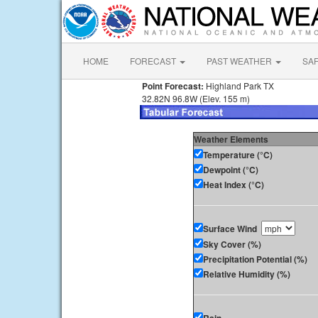
HOME
FORECAST
PAST WEATHER
SA
Point Forecast:
Highland Park TX
32.82N 96.8W (Elev. 155 m)
Weather Elements
Temperature (°C)
Dewpoint (°C)
Heat Index (°C)
Surface Wind
Sky Cover (%)
Precipitation Potential (%)
Relative Humidity (%)