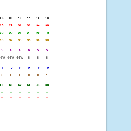
08
09
10
11
12
13
28
29
31
32
34
36
22
22
21
21
20
19
30
32
33
35
36
38
6
6
6
6
5
5
SSW
SSW
SSW
S
S
S
11
10
9
9
10
10
0
0
0
0
0
1
69
65
57
50
44
38
--
--
--
--
--
--
--
--
--
--
--
--