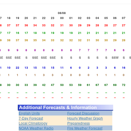
08/08
7
18
19
20
21
22
23
00
01
02
03
04
05
06
07
8
37
37
36
34
33
32
31
30
29
29
28
28
27
27
7
17
16
17
18
18
19
19
19
21
21
21
21
21
21
9
38
37
36
35
34
33
32
32
32
31
30
30
29
28
8
9
9
8
8
8
8
8
8
7
7
7
7
6
6
SE
SSE
SSE
S
SSE
SSE
SSE
S
S
S
S
S
S
SSW
S
1
10
22
13
15
15
15
11
6
0
2
3
3
6
16
1
1
1
1
1
3
3
3
0
0
0
1
1
1
0
8
30
30
33
39
42
47
50
53
59
61
67
67
69
72
-
--
--
--
--
--
--
--
--
--
--
--
--
--
--
-
--
--
--
--
--
--
--
--
--
--
--
--
--
--
English Units
Forecast Discussion
7-Day Forecast
Hourly Weather Graph
Local Climatology
Preparedness
NOAA Weather Radio
Fire Weather Forecast