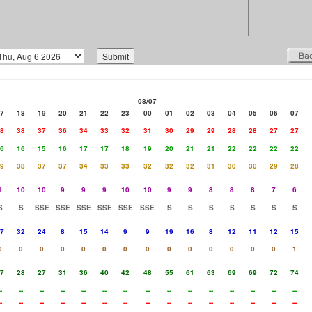
08/07
7
18
19
20
21
22
23
00
01
02
03
04
05
06
07
8
38
37
36
34
33
32
31
30
29
29
28
28
27
27
6
16
15
16
17
17
18
19
20
21
21
22
22
22
22
9
38
37
37
34
33
33
32
32
32
31
30
30
29
28
9
10
10
9
9
9
10
10
9
9
8
8
8
7
6
S
S
SSE
SSE
SSE
SSE
SSE
SSE
S
S
S
S
S
S
S
7
32
24
8
15
14
9
9
19
16
8
12
11
12
15
0
0
0
0
0
0
0
0
0
0
0
0
0
0
1
7
28
27
31
36
40
42
48
55
61
63
69
69
72
74
-
--
--
--
--
--
--
--
--
--
--
--
--
--
--
-
--
--
--
--
--
--
--
--
--
--
--
--
--
--