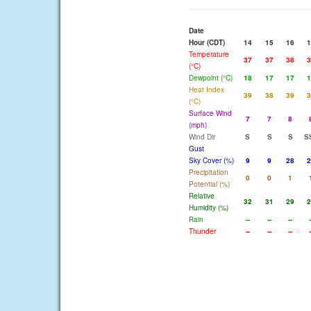
Date
Hour (CDT)
14
15
16
1
Temperature
37
37
38
3
(°C)
Dewpoint (°C)
18
17
17
1
Heat Index
39
38
39
3
(°C)
Surface Wind
7
7
8
(mph)
Wind Dir
S
S
S
S
Gust
Sky Cover (%)
9
9
28
2
Precipitation
0
0
1
Potential (%)
Relative
32
31
29
2
Humidity (%)
Rain
--
--
--
-
Thunder
--
--
--
-