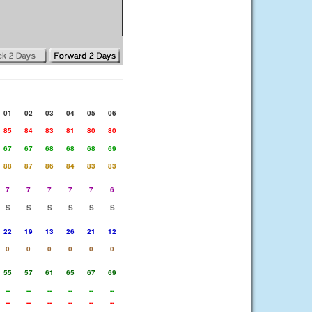
01
02
03
04
05
06
85
84
83
81
80
80
67
67
68
68
68
69
88
87
86
84
83
83
7
7
7
7
7
6
S
S
S
S
S
S
22
19
13
26
21
12
0
0
0
0
0
0
55
57
61
65
67
69
--
--
--
--
--
--
--
--
--
--
--
--