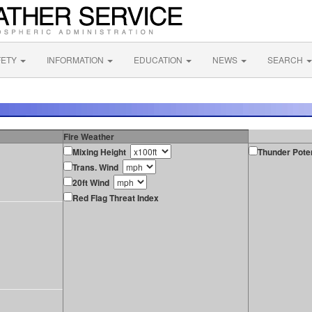
FETY
INFORMATION
EDUCATION
NEWS
SEARCH
Fire Weather
Mixing Height
Thunder Poten
Trans. Wind
20ft Wind
Red Flag Threat Index