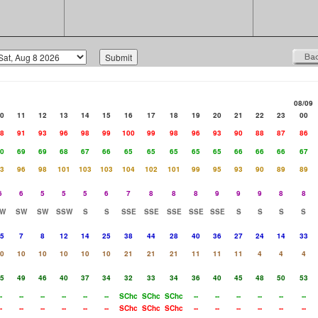
08/09
0
11
12
13
14
15
16
17
18
19
20
21
22
23
00
8
91
93
96
98
99
100
99
98
96
93
90
88
87
86
0
69
69
68
67
66
65
65
65
65
65
66
66
66
67
3
96
98
101
103
103
104
102
101
99
95
93
90
89
89
6
6
5
5
5
6
7
8
8
8
9
9
9
8
8
W
SW
SW
SSW
S
S
SSE
SSE
SSE
SSE
SSE
S
S
S
S
5
7
8
12
14
25
38
44
28
40
36
27
24
14
33
0
10
10
10
10
10
21
21
21
11
11
11
4
4
4
5
49
46
40
37
34
32
33
34
36
40
45
48
50
53
-
--
--
--
--
--
SChc
SChc
SChc
--
--
--
--
--
--
-
--
--
--
--
--
SChc
SChc
SChc
--
--
--
--
--
--