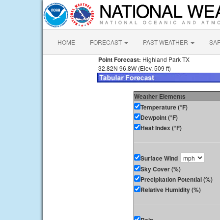
HOME
FORECAST
PAST WEATHER
SA
Point Forecast:
Highland Park TX
32.82N 96.8W (Elev. 509 ft)
Weather Elements
Temperature (°F)
Dewpoint (°F)
Heat Index (°F)
Surface Wind
Sky Cover (%)
Precipitation Potential (%)
Relative Humidity (%)