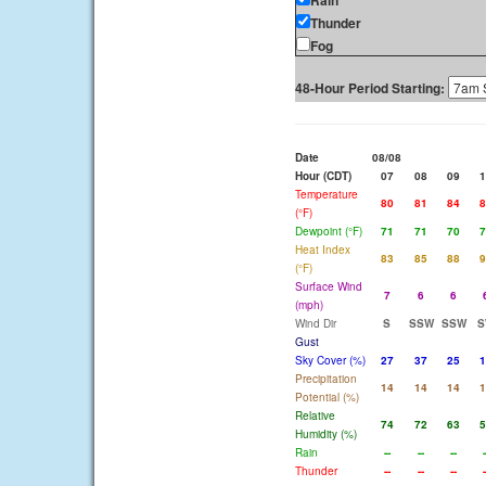
Rain
Thunder
Fog
48-Hour Period Starting:
Date
08/08
Hour (CDT)
07
08
09
1
Temperature
80
81
84
8
(°F)
Dewpoint (°F)
71
71
70
7
Heat Index
83
85
88
9
(°F)
Surface Wind
7
6
6
(mph)
Wind Dir
S
SSW
SSW
S
Gust
Sky Cover (%)
27
37
25
1
Precipitation
14
14
14
1
Potential (%)
Relative
74
72
63
5
Humidity (%)
Rain
--
--
--
-
Thunder
--
--
--
-