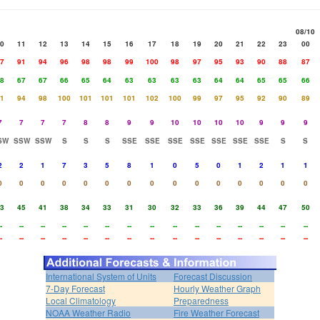
08/10
0
11
12
13
14
15
16
17
18
19
20
21
22
23
00
7
91
94
96
98
98
99
100
98
97
95
93
90
88
87
8
67
67
66
65
64
63
63
63
63
64
64
65
65
66
1
94
98
100
101
101
101
102
100
99
97
95
92
90
89
7
7
7
7
8
8
9
9
10
10
10
10
9
9
9
SW
SSW
SSW
S
S
S
SSE
SSE
SSE
SSE
SSE
SSE
SSE
S
S
2
2
1
7
3
5
8
1
0
5
0
1
2
1
1
0
0
0
0
0
0
0
0
0
0
0
0
0
0
0
3
45
41
38
34
33
31
30
32
33
36
39
44
47
50
-
--
--
--
--
--
--
--
--
--
--
--
--
--
--
-
--
--
--
--
--
--
--
--
--
--
--
--
--
--
International System of Units
Forecast Discussion
7-Day Forecast
Hourly Weather Graph
Local Climatology
Preparedness
NOAA Weather Radio
Fire Weather Forecast