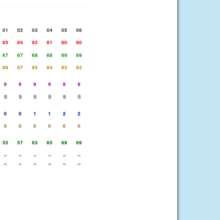
01
02
03
04
05
06
85
84
82
81
80
80
67
67
68
68
69
69
88
87
85
84
83
83
9
9
9
9
8
8
S
S
S
S
S
S
0
0
1
1
2
2
0
0
0
0
0
0
55
57
63
65
69
69
--
--
--
--
--
--
--
--
--
--
--
--