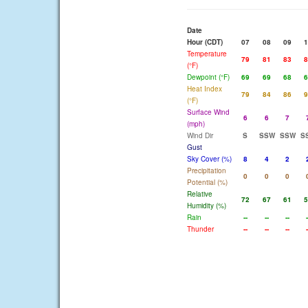
Date
Hour (CDT)
07
08
09
1
Temperature
79
81
83
8
(°F)
Dewpoint (°F)
69
69
68
6
Heat Index
79
84
86
9
(°F)
Surface Wind
6
6
7
(mph)
Wind Dir
S
SSW
SSW
S
Gust
Sky Cover (%)
8
4
2
Precipitation
0
0
0
Potential (%)
Relative
72
67
61
5
Humidity (%)
Rain
--
--
--
-
Thunder
--
--
--
-