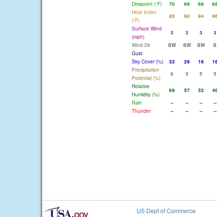
Dewpoint (°F)
70
69
69
6
Heat Index
85
90
94
9
(°F)
Surface Wind
3
3
3
3
(mph)
Wind Dir
SW
SW
SW
S
Gust
Sky Cover (%)
32
29
16
1
Precipitation
8
5
5
5
Potential (%)
Relative
69
57
52
4
Humidity (%)
Rain
--
--
--
--
Thunder
--
--
--
--
US Dept of Commerce