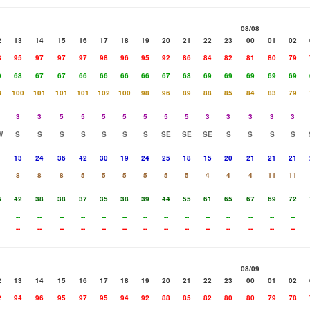
08/08
2
13
14
15
16
17
18
19
20
21
22
23
00
01
02
3
95
97
97
97
98
96
95
92
86
84
82
81
80
79
9
68
67
67
66
66
66
66
67
68
69
69
69
69
69
8
100
101
101
101
102
100
98
96
89
88
85
84
83
79
3
3
5
5
5
5
5
5
5
3
3
3
3
3
W
S
S
S
S
S
S
S
SE
SE
SE
S
S
S
S
13
24
36
42
30
19
24
25
18
15
20
21
21
21
8
8
8
5
5
5
5
5
5
4
4
4
11
11
6
42
38
38
37
35
38
39
44
55
61
65
67
69
72
--
--
--
--
--
--
--
--
--
--
--
--
--
--
--
--
--
--
--
--
--
--
--
--
--
--
--
--
08/09
2
13
14
15
16
17
18
19
20
21
22
23
00
01
02
2
94
96
95
97
95
94
92
88
85
82
80
80
79
78