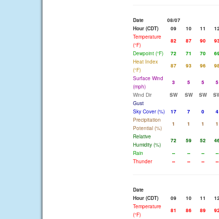
Date
08/07
Hour (CDT)
09
10
11
1
Temperature
82
87
90
9
(°F)
Dewpoint (°F)
72
71
70
6
Heat Index
87
93
96
9
(°F)
Surface Wind
3
5
5
5
(mph)
Wind Dir
SW
SW
SW
S
Gust
Sky Cover (%)
17
7
0
4
Precipitation
1
1
1
1
Potential (%)
Relative
72
59
52
4
Humidity (%)
Rain
--
--
--
--
Thunder
--
--
--
--
Date
Hour (CDT)
09
10
11
1
Temperature
81
86
89
9
(°F)