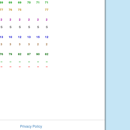
69
69
69
70
71
71
77
76
75
77
2
2
2
2
2
2
S
S
S
S
S
S
13
10
12
13
15
12
3
3
3
3
2
2
76
79
82
87
90
82
--
--
--
--
--
--
--
--
--
--
--
--
Privacy Policy