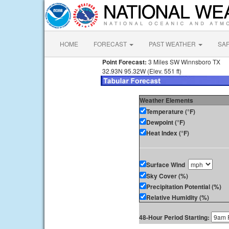
HOME
FORECAST
PAST WEATHER
SA
Point Forecast:
3 Miles SW Winnsboro TX
32.93N 95.32W (Elev. 551 ft)
Weather Elements
Temperature (°F)
Dewpoint (°F)
Heat Index (°F)
Surface Wind
Sky Cover (%)
Precipitation Potential (%)
Relative Humidity (%)
48-Hour Period Starting: