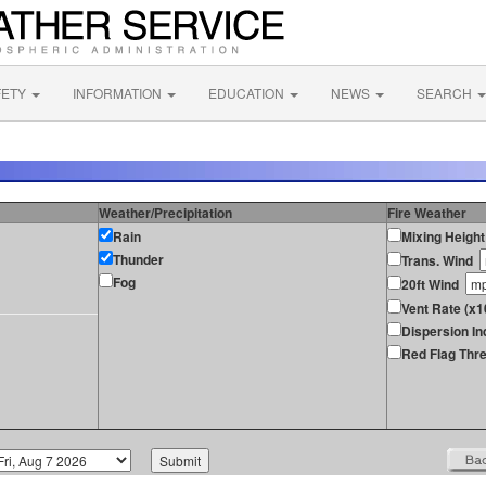
FETY
INFORMATION
EDUCATION
NEWS
SEARCH
Weather/Precipitation
Fire Weather
Rain
Mixing Height
Thunder
Trans. Wind
Fog
20ft Wind
Vent Rate (x1
Dispersion In
Red Flag Thre