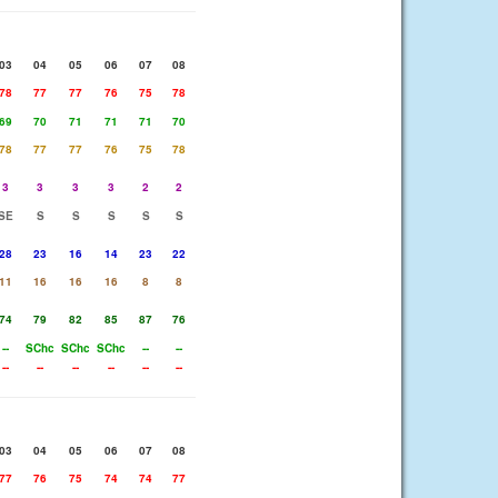
03
04
05
06
07
08
78
77
77
76
75
78
69
70
71
71
71
70
78
77
77
76
75
78
3
3
3
3
2
2
SE
S
S
S
S
S
28
23
16
14
23
22
11
16
16
16
8
8
74
79
82
85
87
76
--
SChc
SChc
SChc
--
--
--
--
--
--
--
--
03
04
05
06
07
08
77
76
75
74
74
77