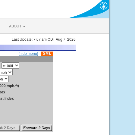
ABOUT
Last Update: 7:07 am CDT Aug 7, 2026
[hide menu]
000 mph-ft)
dex
at Index