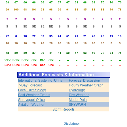
8
68
67
66
66
66
67
67
67
68
68
69
70
70
70
6
99
100
98
101
98
98
96
91
88
85
83
83
79
78
2
2
3
3
5
5
5
5
5
3
3
2
2
2
S
S
SE
SE
SE
NE
S
S
S
SE
S
S
S
S
6
22
8
18
22
33
35
44
61
41
21
20
20
19
16
18
18
18
28
28
28
10
10
10
10
10
10
3
3
6
43
39
39
37
39
41
44
50
57
63
69
72
74
76
SChc
SChc
SChc
Chc
Chc
Chc
--
--
--
--
--
--
--
--
SChc
SChc
SChc
Chc
Chc
Chc
--
--
--
--
--
--
--
--
International System of Units
Forecast Discussion
7-Day Forecast
Hourly Weather Graph
Local Climatology
Hydrology
Past Weather Events
Fire Weather
Shreveport Office
Model Data
Aviation Weather
SKYWARN
Storm Reports
Disclaimer