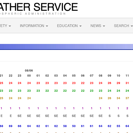
FETY
INFORMATION
EDUCATION
NEWS
SEARCH
08/06
21
22
23
00
01
02
03
04
05
06
07
08
09
10
11
25
24
24
24
23
23
23
23
23
22
23
24
26
29
31
23
23
23
23
23
22
22
22
22
22
23
23
24
24
24
25
24
24
24
24
26
34
37
1
1
1
1
1
1
1
1
1
1
1
1
1
1
2
E
E
SE
SE
SE
SE
SE
SE
SE
SE
SE
SE
S
S
S
68
69
66
64
62
61
62
58
50
61
61
64
62
55
64