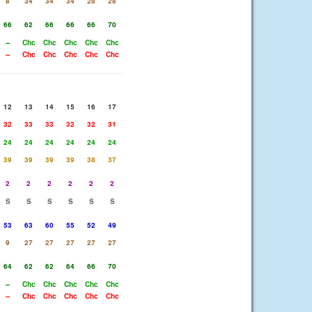
8
34
34
34
28
28
66
62
66
66
66
70
--
Chc
Chc
Chc
Chc
Chc
--
Chc
Chc
Chc
Chc
Chc
12
13
14
15
16
17
32
33
33
32
32
31
24
24
24
24
24
24
39
39
39
39
38
37
2
2
2
2
2
2
S
S
S
S
S
S
53
63
60
55
52
49
9
27
27
27
27
27
64
62
62
64
66
70
--
Chc
Chc
Chc
Chc
Chc
--
Chc
Chc
Chc
Chc
Chc