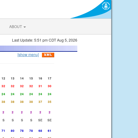
ABOUT
Last Update: 5:51 pm CDT Aug 5, 2026
[show menu]
12
13
14
15
16
17
32
32
32
32
31
30
24
24
24
24
24
24
38
38
38
38
37
35
2
2
2
2
2
2
S
S
S
S
SE
SE
71
80
78
78
68
61