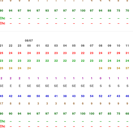
15
9
9
9
1
1
1
1
1
1
4
4
4
8
8
90
94
97
94
97
93
97
97
97
100
97
94
88
75
70
Chc
--
--
--
--
--
--
--
--
--
--
--
--
--
--
Chc
--
--
--
--
--
--
--
--
--
--
--
--
--
--
08/07
21
22
23
00
01
02
03
04
05
06
07
08
09
10
11
25
24
24
24
23
23
23
23
23
22
23
24
27
29
31
23
23
23
23
23
22
22
22
22
22
23
23
24
24
24
25
24
24
24
24
29
34
37
2
2
2
1
1
1
1
1
1
1
1
0
1
1
1
SE
E
E
SE
SE
SE
SE
SE
SE
SE
SE
S
S
S
S
45
42
44
48
50
46
41
38
43
50
54
52
47
43
46
17
8
8
8
3
3
3
6
6
6
9
9
9
9
9
90
90
94
94
97
97
97
97
97
100
100
97
85
75
68
Chc
--
--
--
--
--
--
--
--
--
--
--
--
--
--
Chc
--
--
--
--
--
--
--
--
--
--
--
--
--
--