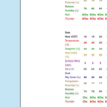
22
15
15
Potential (%)
Relative
70
82
85
Humidity (%)
Rain
SChc
SChc
SChc
S
Thunder
SChc
SChc
SChc
S
Date
Hour (CDT)
18
19
20
Temperature
29
28
26
(°C)
Dewpoint (°C)
24
24
23
Heat Index
33
32
26
(°C)
Surface Wind
2
2
2
(mph)
Wind Dir
SE
SE
SE
Gust
Sky Cover (%)
58
55
50
Precipitation
28
17
17
Potential (%)
Relative
74
79
85
Humidity (%)
Rain
Chc
SChc
SChc
S
Thunder
Chc
SChc
SChc
S