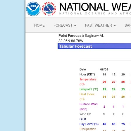
HOME
FORECAST
PAST WEATHER
SA
Point Forecast:
Saginaw AL
33.26N 86.78W
Date
08/05
Hour (CDT)
18
19
20
Temperature
29
27
26
(°C)
Dewpoint (°C)
23
24
23
Heat Index
34
31
26
(°C)
Surface Wind
2
1
1
(mph)
Wind Dir
S
E
E
Gust
Sky Cover (%)
46
68
75
Precipitation