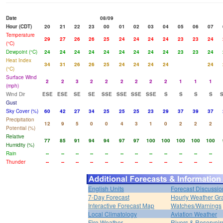
Date
08/09
Hour (CDT)
20
21
22
23
00
01
02
03
04
05
06
07
Temperature
29
27
26
26
25
24
24
24
24
23
23
24
(°C)
Dewpoint (°C)
24
24
24
24
24
24
24
24
24
23
23
24
Heat Index
34
31
26
26
25
24
24
24
24
24
(°C)
Surface Wind
2
2
3
2
2
2
2
2
2
1
1
1
(mph)
Wind Dir
ESE
ESE
SE
SE
SSE
SSE
SSE
SSE
S
S
S
S
Gust
Sky Cover (%)
60
42
27
34
25
25
25
23
29
37
39
37
Precipitation
12
9
5
0
0
4
3
1
0
2
2
2
Potential (%)
Relative
77
85
91
94
94
97
97
100
100
100
100
100
Humidity (%)
Rain
--
--
--
--
--
--
--
--
--
--
--
--
Thunder
--
--
--
--
--
--
--
--
--
--
--
--
English Units
Forecast Discussio
7-Day Forecast
Hourly Weather Gr
Interactive Forecast Map
Watches/Warnings
Local Climatology
Aviation Weather
Fire Weather
Rivers & Reservoir