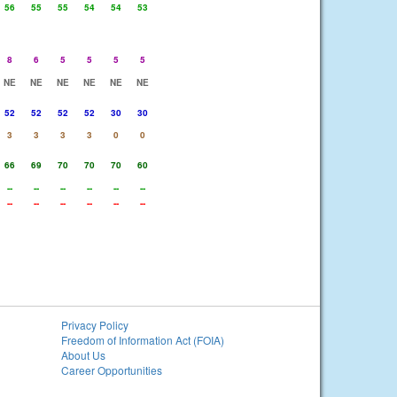
56
55
55
54
54
53
8
6
5
5
5
5
NE
NE
NE
NE
NE
NE
52
52
52
52
30
30
3
3
3
3
0
0
66
69
70
70
70
60
--
--
--
--
--
--
--
--
--
--
--
--
Privacy Policy
Freedom of Information Act (FOIA)
About Us
Career Opportunities