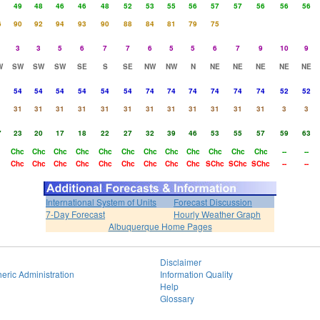
1
49
48
46
46
48
52
53
55
56
57
57
56
56
56
6
90
92
94
93
90
88
84
81
79
75
3
3
5
6
7
7
6
5
5
6
7
9
10
9
W
SW
SW
SW
SE
S
SE
NW
NW
N
NE
NE
NE
NE
NE
1
54
54
54
54
54
54
74
74
74
74
74
74
52
52
31
31
31
31
31
31
31
31
31
31
31
31
3
3
7
23
20
17
18
22
27
32
39
46
53
55
57
59
63
Chc
Chc
Chc
Chc
Chc
Chc
Chc
Chc
Chc
Chc
Chc
Chc
--
--
Chc
Chc
Chc
Chc
Chc
Chc
Chc
Chc
Chc
SChc
SChc
SChc
--
--
International System of Units
Forecast Discussion
7-Day Forecast
Hourly Weather Graph
Albuquerque Home Pages
Disclaimer
eric Administration
Information Quality
Help
Glossary