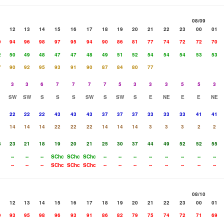
08/09
1
12
13
14
15
16
17
18
19
20
21
22
23
00
01
0
94
96
98
97
95
94
90
86
81
77
74
72
72
70
2
50
49
48
47
47
48
49
51
52
54
54
54
53
53
7
90
92
95
93
91
90
87
84
80
77
3
3
6
7
7
7
7
5
3
3
3
5
5
3
SW
SW
S
S
S
SW
S
SW
S
E
NE
E
E
NE
22
22
22
43
43
43
37
37
37
33
33
33
41
41
14
14
14
22
22
22
14
14
14
3
3
3
2
2
8
23
21
18
19
20
21
25
30
37
44
49
52
52
55
--
--
--
SChc
SChc
SChc
--
--
--
--
--
--
--
--
--
--
--
SChc
SChc
SChc
--
--
--
--
--
--
--
--
08/10
1
12
13
14
15
16
17
18
19
20
21
22
23
00
01
9
93
95
98
96
93
91
86
82
79
75
74
72
71
69