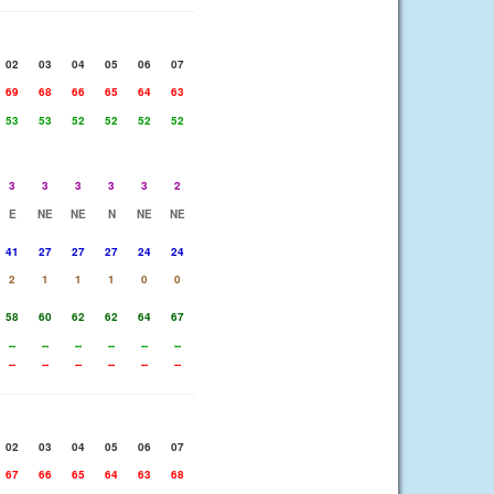
02
03
04
05
06
07
69
68
66
65
64
63
53
53
52
52
52
52
3
3
3
3
3
2
E
NE
NE
N
NE
NE
41
27
27
27
24
24
2
1
1
1
0
0
58
60
62
62
64
67
--
--
--
--
--
--
--
--
--
--
--
--
02
03
04
05
06
07
67
66
65
64
63
68