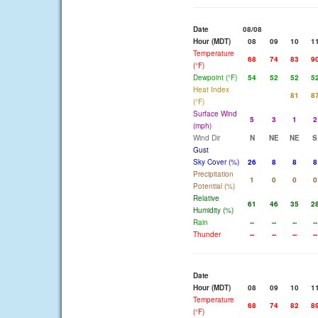
Date
08/08
Hour (MDT)
08
09
10
1
Temperature
68
74
83
9
(°F)
Dewpoint (°F)
54
52
52
5
Heat Index
81
8
(°F)
Surface Wind
5
3
1
2
(mph)
Wind Dir
N
NE
NE
S
Gust
Sky Cover (%)
26
8
8
8
Precipitation
1
0
0
0
Potential (%)
Relative
61
46
35
2
Humidity (%)
Rain
--
--
--
--
Thunder
--
--
--
--
Date
Hour (MDT)
08
09
10
1
Temperature
68
74
82
8
(°F)