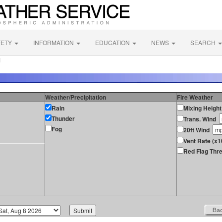
FETY
INFORMATION
EDUCATION
NEWS
SEARCH
M
Weather/Precipitation
Fire Weather
Rain
Mixing Height
Thunder
Trans. Wind
Fog
20ft Wind
Vent Rate (x1
Red Flag Thre