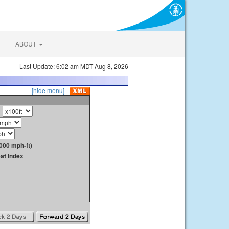
ABOUT
Last Update: 6:02 am MDT Aug 8, 2026
[hide menu]
000 mph-ft)
at Index