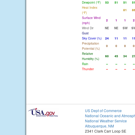
Dewpoint (°F)
53
51
51
5
Heat Index
81
8
(°F)
Surface Wind
2
1
1
2
(mph)
Wind Dir
NE
NE
SW
S
Gust
Sky Cover (%)
24
11
11
1
Precipitation
0
0
0
0
Potential (%)
Relative
60
45
34
2
Humidity (%)
Rain
--
--
--
--
Thunder
--
--
--
--
US Dept of Commerce
National Oceanic and Atmosph
National Weather Service
Albuquerque, NM
2341 Clark Carr Loop SE