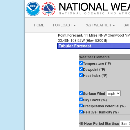
HOME
FORECAST
PAST WEATHER
SA
Point Forecast:
11 Miles NNW Glenwood N
33.48N 108.92W (Elev. 5200 ft)
Weather Elements
Temperature (°F)
Dewpoint (°F)
Heat Index (°F)
Surface Wind
Sky Cover (%)
Precipitation Potential (%)
Relative Humidity (%)
48-Hour Period Starting: