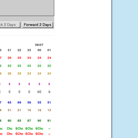
08/07
0
21
22
23
00
01
7
26
25
24
24
24
2
22
22
22
22
22
9
26
25
24
24
24
2
2
2
2
2
2
E
E
E
E
SE
S
7
65
69
58
55
51
9
31
21
16
18
13
6
80
85
87
90
91
hc
Chc
SChc
SChc
SChc
--
hc
Chc
SChc
SChc
SChc
--