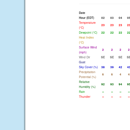
Date
Hour (EDT)
02
03
04
0
Temperature
23
23
23
2
(°C)
Dewpoint (°C)
22
22
22
2
Heat Index
(°C)
Surface Wind
2
2
2
2
(mph)
Wind Dir
SE
SE
SE
S
Gust
Sky Cover (%)
38
39
42
4
Precipitation
6
6
4
4
Potential (%)
Relative
92
93
94
9
Humidity (%)
Rain
--
--
--
--
Thunder
--
--
--
--