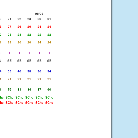
08/08
0
21
22
23
00
01
8
27
26
26
24
24
2
23
23
22
22
22
1
29
26
26
24
24
2
1
1
1
1
1
S
SE
SE
SE
SE
SE
4
55
46
38
36
34
1
21
21
21
21
21
1
76
81
84
87
90
hc
SChc
SChc
SChc
SChc
SChc
hc
SChc
SChc
SChc
SChc
SChc