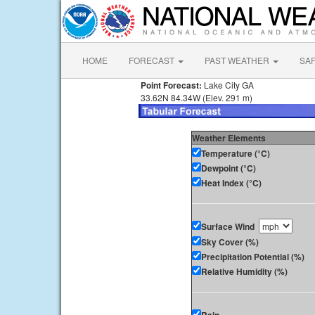
HOME
FORECAST
PAST WEATHER
SA
Point Forecast:
Lake City GA
33.62N 84.34W (Elev. 291 m)
Weather Elements
Temperature (°C)
Dewpoint (°C)
Heat Index (°C)
Surface Wind
Sky Cover (%)
Precipitation Potential (%)
Relative Humidity (%)