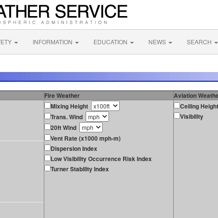
FETY
INFORMATION
EDUCATION
NEWS
SEARCH
Fire Weather
Aviation Weath
Mixing Height
Ceiling Heigh
Visibility
Trans. Wind
20ft Wind
Vent Rate (x1000 mph-m)
Dispersion Index
Low Visibility Occurrence Risk Index
Turner Stability Index