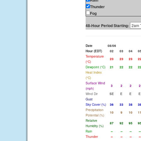
Rain
Thunder
Fog
48-Hour Period Starting:
Date
08/06
Hour (EDT)
02
03
04
0
Temperature
23
23
23
2
(°C)
Dewpoint (°C)
21
22
22
2
Heat Index
(°C)
Surface Wind
3
2
2
2
(mph)
Wind Dir
SE
E
E
E
Gust
Sky Cover (%)
36
33
38
3
Precipitation
10
9
10
1
Potential (%)
Relative
87
92
95
9
Humidity (%)
Rain
--
--
--
--
Thunder
--
--
--
--