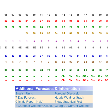
5
06
07
08
09
10
11
12
13
14
15
16
17
18
19
2
3
22
22
23
24
26
27
28
30
31
31
32
31
31
30
2
2
22
22
22
23
23
23
23
23
22
22
22
22
22
22
2
24
26
29
32
34
34
34
36
34
34
33
3
2
2
2
2
3
3
3
3
3
5
5
5
3
2
E
E
E
SE
SE
SE
SE
S
S
SE
SE
S
S
S
S
3
43
42
46
29
23
27
38
57
63
67
61
55
53
53
5
4
5
7
6
7
7
3
13
28
37
34
24
25
47
2
5
96
97
97
93
85
78
73
65
62
60
58
60
62
63
7
--
--
--
--
--
--
--
--
Chc
Chc
Chc
SChc
Chc
Chc
SC
--
--
--
--
--
--
--
--
Chc
Chc
Chc
SChc
Chc
Chc
SC
English Units
Forecast Discussion
7-Day Forecast
Hourly Weather Graph
Climate Report (hi/lo)
7-day Graphical Fcst
Hazardous Weather Outlook
Georgia's Current Weather