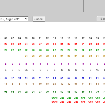
5
06
07
08
09
10
11
12
13
14
15
16
17
18
19
2
2
22
22
22
24
26
27
29
30
31
32
31
31
29
28
2
2
22
22
22
22
23
23
23
22
22
22
22
22
22
22
2
24
26
29
32
34
34
35
34
33
33
31
2
2
2
2
2
3
3
3
3
5
5
5
3
3
3
E
E
E
SE
S
S
S
S
S
S
S
S
S
NE
8
43
47
48
44
36
41
47
54
54
53
46
46
51
51
5
1
11
6
6
6
6
10
13
20
40
40
31
41
51
54
3
5
95
94
96
92
84
77
70
64
59
56
59
60
64
70
7
--
--
--
--
--
--
--
SChc
Chc
Chc
Chc
Chc
Chc
Chc
C
--
--
--
--
--
--
--
SChc
Chc
Chc
Chc
Chc
Chc
Chc
C