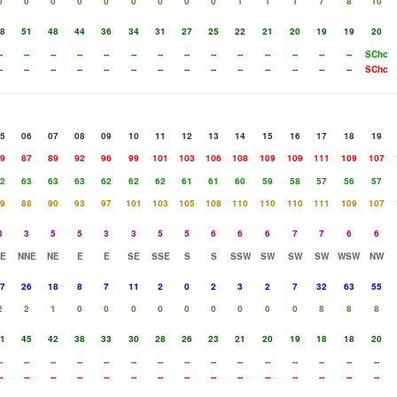
0
0
0
0
0
0
0
0
0
1
1
1
7
8
10
8
51
48
44
36
34
31
27
25
22
21
20
19
19
20
-
--
--
--
--
--
--
--
--
--
--
--
--
--
SChc
-
--
--
--
--
--
--
--
--
--
--
--
--
--
SChc
5
06
07
08
09
10
11
12
13
14
15
16
17
18
19
9
87
89
92
96
99
101
103
106
108
109
109
111
109
107
2
63
63
63
62
62
62
61
61
60
59
58
57
56
57
9
88
90
93
97
101
103
105
108
110
110
110
111
109
107
3
3
5
5
3
3
5
5
6
6
6
7
7
6
6
E
NNE
NE
E
E
SE
SSE
S
S
SSW
SW
SW
SW
WSW
NW
7
26
18
8
7
11
2
0
2
3
2
7
32
63
55
2
2
1
0
0
0
0
0
0
0
0
0
8
8
8
1
45
42
38
33
30
28
26
23
21
20
19
18
18
20
-
--
--
--
--
--
--
--
--
--
--
--
--
--
--
-
--
--
--
--
--
--
--
--
--
--
--
--
--
--