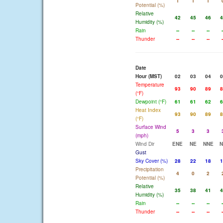
1
1
1
Potential (%)
Relative
42
45
46
4
Humidity (%)
Rain
--
--
--
-
Thunder
--
--
--
-
Date
Hour (MST)
02
03
04
0
Temperature
93
90
89
8
(°F)
Dewpoint (°F)
61
61
62
6
Heat Index
93
90
89
8
(°F)
Surface Wind
5
3
3
(mph)
Wind Dir
ENE
NE
NNE
N
Gust
Sky Cover (%)
28
22
18
1
Precipitation
4
0
2
Potential (%)
Relative
35
38
41
4
Humidity (%)
Rain
--
--
--
-
Thunder
--
--
--
-