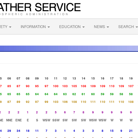
FETY
INFORMATION
EDUCATION
NEWS
SEARCH
5
06
07
08
09
10
11
12
13
14
15
16
17
18
19
7
85
87
90
95
97
100
103
105
108
109
109
110
109
107
5
65
65
65
64
64
64
63
62
61
60
59
59
58
58
9
87
89
92
97
99
103
106
108
110
111
110
111
110
108
2
2
2
1
2
2
5
6
7
8
9
9
9
9
9
NE
NNE
ENE
E
S
WSW
SSW
SW
SW
SW
WSW
WSW
W
W
W
4
29
34
18
11
7
3
1
4
3
3
8
15
9
21