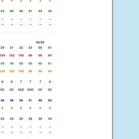
8
4
4
4
3
3
24
26
28
31
33
35
--
--
--
--
--
--
--
--
--
--
--
--
08/09
20
21
22
23
00
01
104
102
100
98
96
94
58
59
59
60
60
61
104
102
100
98
96
94
6
6
7
7
7
6
NE
NE
NNE
NNE
NE
NE
46
48
49
51
50
50
8
8
8
6
6
6
22
25
26
29
30
34
--
--
--
--
--
--
--
--
--
--
--
--