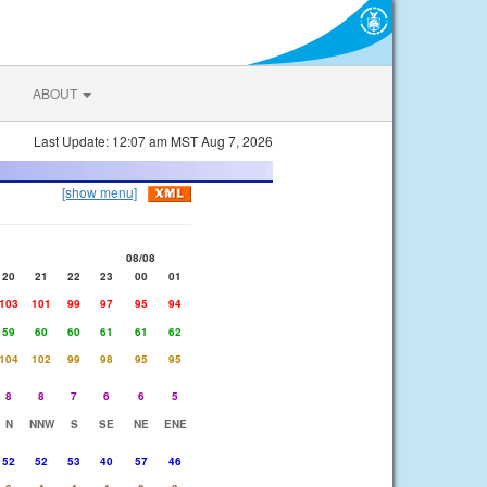
ABOUT
Last Update: 12:07 am MST Aug 7, 2026
[show menu]
08/08
20
21
22
23
00
01
103
101
99
97
95
94
59
60
60
61
61
62
104
102
99
98
95
95
8
8
7
6
6
5
N
NNW
S
SE
NE
ENE
52
52
53
40
57
46