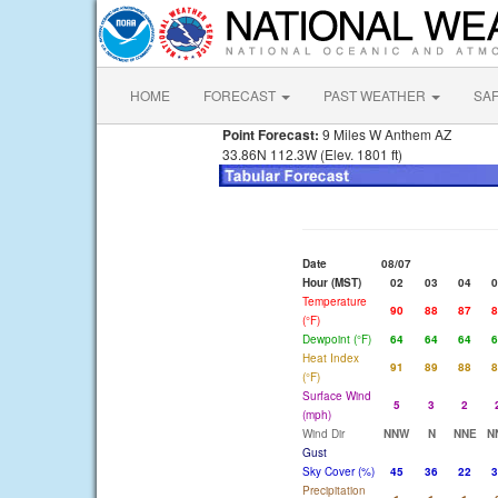
HOME
FORECAST
PAST WEATHER
SA
Point Forecast:
9 Miles W Anthem AZ
33.86N 112.3W (Elev. 1801 ft)
Date
08/07
Hour (MST)
02
03
04
0
Temperature
90
88
87
8
(°F)
Dewpoint (°F)
64
64
64
6
Heat Index
91
89
88
8
(°F)
Surface Wind
5
3
2
(mph)
Wind Dir
NNW
N
NNE
N
Gust
Sky Cover (%)
45
36
22
3
Precipitation