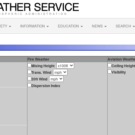
FETY
INFORMATION
EDUCATION
NEWS
SEARCH
Fire Weather
Aviation Weath
Mixing Height
Ceiling Heigh
Visibility
Trans. Wind
20ft Wind
Dispersion Index