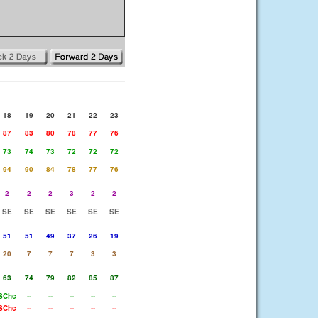
18
19
20
21
22
23
87
83
80
78
77
76
73
74
73
72
72
72
94
90
84
78
77
76
2
2
2
3
2
2
SE
SE
SE
SE
SE
SE
51
51
49
37
26
19
20
7
7
7
3
3
63
74
79
82
85
87
SChc
--
--
--
--
--
SChc
--
--
--
--
--