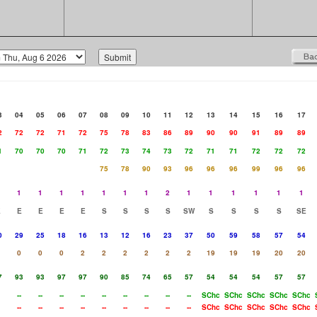
3
04
05
06
07
08
09
10
11
12
13
14
15
16
17
2
72
72
71
72
75
78
83
86
89
90
90
91
89
89
1
70
70
70
71
72
73
74
73
72
71
71
72
72
72
75
78
90
93
96
96
96
99
96
96
1
1
1
1
1
1
1
2
1
1
1
1
1
1
E
E
E
E
E
S
S
S
S
SW
S
S
S
S
SE
0
29
25
18
16
13
12
16
23
37
50
59
58
57
54
0
0
0
2
2
2
2
2
2
19
19
19
20
20
7
93
93
97
97
90
85
74
65
57
54
54
54
57
57
--
--
--
--
--
--
--
--
--
SChc
SChc
SChc
SChc
SChc
--
--
--
--
--
--
--
--
--
SChc
SChc
SChc
SChc
SChc