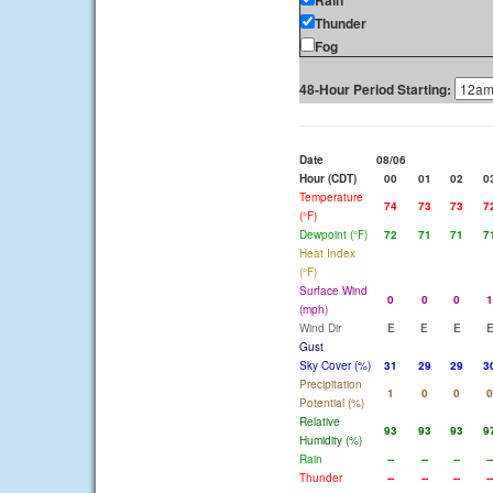
Rain
Thunder
Fog
48-Hour Period Starting:
Date
08/06
Hour (CDT)
00
01
02
0
Temperature
74
73
73
7
(°F)
Dewpoint (°F)
72
71
71
7
Heat Index
(°F)
Surface Wind
0
0
0
1
(mph)
Wind Dir
E
E
E
Gust
Sky Cover (%)
31
29
29
3
Precipitation
1
0
0
0
Potential (%)
Relative
93
93
93
9
Humidity (%)
Rain
--
--
--
--
Thunder
--
--
--
--