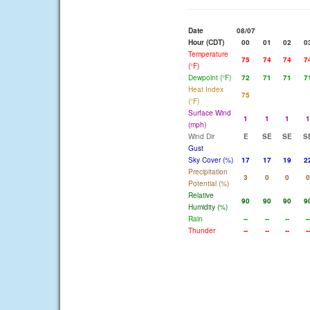
Date
08/07
Hour (CDT)
00
01
02
0
Temperature
75
74
74
7
(°F)
Dewpoint (°F)
72
71
71
7
Heat Index
75
(°F)
Surface Wind
1
1
1
1
(mph)
Wind Dir
E
SE
SE
S
Gust
Sky Cover (%)
17
17
19
2
Precipitation
3
0
0
0
Potential (%)
Relative
90
90
90
9
Humidity (%)
Rain
--
--
--
--
Thunder
--
--
--
--