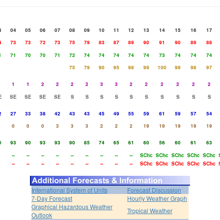
3
04
05
06
07
08
09
10
11
12
13
14
15
16
17
4
73
73
72
73
75
79
83
87
89
90
91
90
89
88
1
71
70
70
71
72
74
74
74
74
74
73
74
74
74
75
79
90
95
98
99
100
99
98
97
1
1
2
2
2
2
3
3
2
2
2
2
2
2
E
SE
SE
SE
SE
S
S
S
S
S
S
S
S
S
S
2
27
33
38
42
43
43
45
49
55
59
61
59
57
54
0
0
0
3
3
3
2
2
2
19
19
19
19
19
0
93
90
93
93
90
85
74
65
61
60
56
60
61
63
--
--
--
--
--
--
--
--
--
SChc
SChc
SChc
SChc
SChc
--
--
--
--
--
--
--
--
--
SChc
SChc
SChc
SChc
SChc
International System of Units
Forecast Discussion
7-Day Forecast
Hourly Weather Graph
Graphical Hazardous Weather
Tropical Weather
Outlook