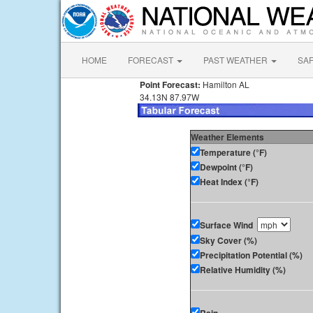
HOME
FORECAST
PAST WEATHER
SA
Point Forecast:
Hamilton AL
34.13N 87.97W
Weather Elements
Temperature (°F)
Dewpoint (°F)
Heat Index (°F)
Surface Wind
Sky Cover (%)
Precipitation Potential (%)
Relative Humidity (%)