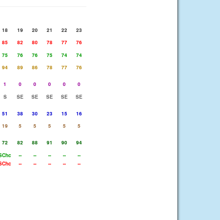
18
19
20
21
22
23
85
82
80
78
77
76
75
76
76
75
74
74
94
89
86
78
77
76
1
0
0
0
0
0
S
SE
SE
SE
SE
SE
51
38
30
23
15
16
19
5
5
5
5
5
72
82
88
91
90
94
SChc
--
--
--
--
--
SChc
--
--
--
--
--