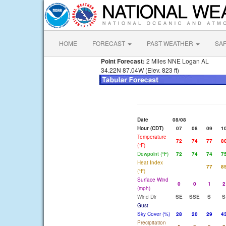
HOME
FORECAST
PAST WEATHER
SA
Point Forecast:
2 Miles NNE Logan AL
34.22N 87.04W (Elev. 823 ft)
Date
08/08
Hour (CDT)
07
08
09
1
Temperature
72
74
77
8
(°F)
Dewpoint (°F)
72
74
74
7
Heat Index
77
8
(°F)
Surface Wind
0
0
1
2
(mph)
Wind Dir
SE
SSE
S
S
Gust
Sky Cover (%)
28
20
29
4
Precipitation