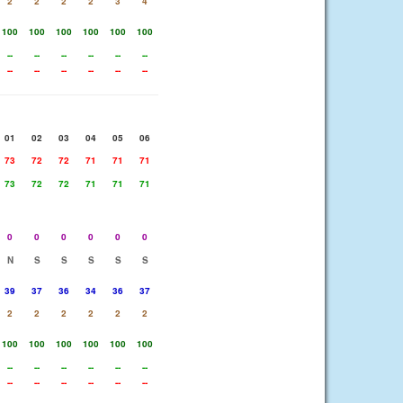
2
2
2
2
3
4
100
100
100
100
100
100
--
--
--
--
--
--
--
--
--
--
--
--
01
02
03
04
05
06
73
72
72
71
71
71
73
72
72
71
71
71
0
0
0
0
0
0
N
S
S
S
S
S
39
37
36
34
36
37
2
2
2
2
2
2
100
100
100
100
100
100
--
--
--
--
--
--
--
--
--
--
--
--