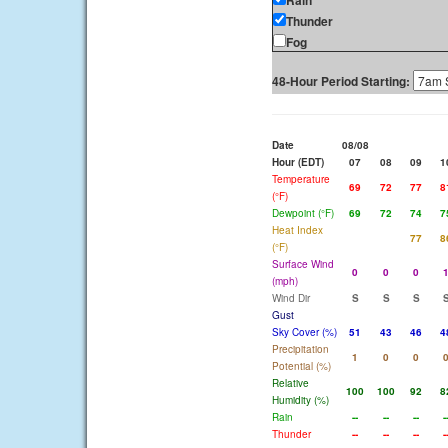
Rain
Thunder
Fog
48-Hour Period Starting:
Date
08/08
Hour (EDT)
07
08
09
1
Temperature
69
72
77
8
(°F)
Dewpoint (°F)
69
72
74
7
Heat Index
77
8
(°F)
Surface Wind
0
0
0
(mph)
Wind Dir
S
S
S
Gust
Sky Cover (%)
51
43
46
4
Precipitation
1
0
0
Potential (%)
Relative
100
100
92
8
Humidity (%)
Rain
--
--
--
-
Thunder
--
--
--
-