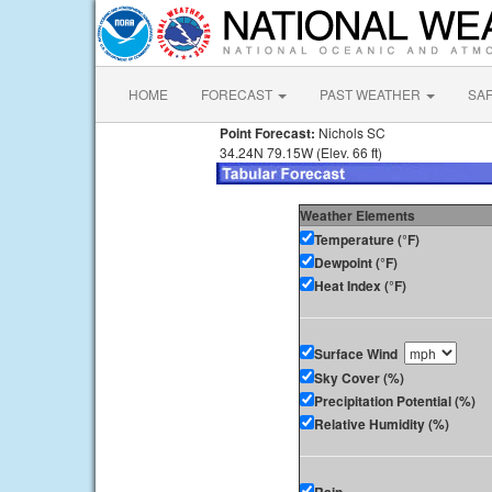
HOME
FORECAST
PAST WEATHER
SA
Point Forecast:
Nichols SC
34.24N 79.15W (Elev. 66 ft)
Weather Elements
Temperature (°F)
Dewpoint (°F)
Heat Index (°F)
Surface Wind
Sky Cover (%)
Precipitation Potential (%)
Relative Humidity (%)