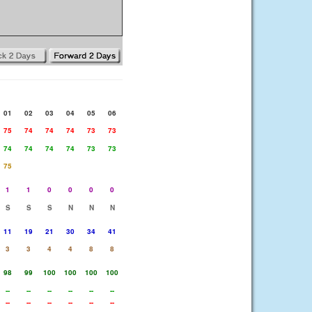
01
02
03
04
05
06
75
74
74
74
73
73
74
74
74
74
73
73
75
1
1
0
0
0
0
S
S
S
N
N
N
11
19
21
30
34
41
3
3
4
4
8
8
98
99
100
100
100
100
--
--
--
--
--
--
--
--
--
--
--
--