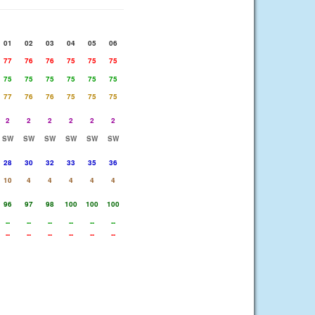
01
02
03
04
05
06
77
76
76
75
75
75
75
75
75
75
75
75
77
76
76
75
75
75
2
2
2
2
2
2
SW
SW
SW
SW
SW
SW
28
30
32
33
35
36
10
4
4
4
4
4
96
97
98
100
100
100
--
--
--
--
--
--
--
--
--
--
--
--