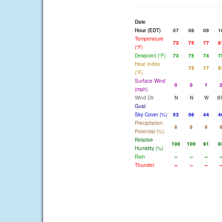
Date
Hour (EDT)
07
08
09
1
Temperature
73
75
77
8
(°F)
Dewpoint (°F)
73
75
74
7
Heat Index
75
77
8
(°F)
Surface Wind
0
0
1
(mph)
Wind Dir
N
N
W
S
Gust
Sky Cover (%)
53
56
44
4
Precipitation
8
8
9
Potential (%)
Relative
100
100
91
8
Humidity (%)
Rain
--
--
--
-
Thunder
--
--
--
-