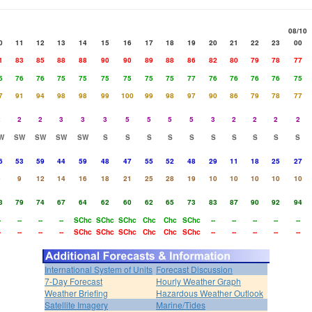
08/10
0
11
12
13
14
15
16
17
18
19
20
21
22
23
00
1
83
85
88
88
90
90
89
88
86
82
80
79
78
77
5
76
76
75
75
75
75
75
75
77
76
76
76
76
75
7
91
94
98
98
99
100
99
98
97
90
86
79
78
77
2
2
2
3
3
3
5
5
5
5
3
2
2
2
2
W
SW
SW
SW
SW
S
S
S
S
S
S
S
S
S
S
6
53
59
44
59
48
47
55
52
48
29
11
18
25
27
9
9
12
14
16
18
21
25
28
19
10
10
10
10
10
3
79
74
67
64
62
60
62
65
73
83
87
90
92
94
-
--
--
--
SChc
SChc
SChc
Chc
Chc
SChc
--
--
--
--
--
-
--
--
--
SChc
SChc
SChc
Chc
Chc
SChc
--
--
--
--
--
International System of Units
Forecast Discussion
7-Day Forecast
Hourly Weather Graph
Weather Briefing
Hazardous Weather Outlook
Satellite Imagery
Marine/Tides