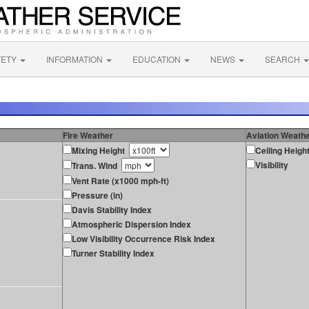
FETY
INFORMATION
EDUCATION
NEWS
SEARCH
Fire Weather
Aviation Weath
Mixing Height
Ceiling Heigh
Visibility
Trans. Wind
Vent Rate (x1000 mph-ft)
Pressure (in)
Davis Stability Index
Atmospheric Dispersion Index
Low Visibility Occurrence Risk Index
Turner Stability Index