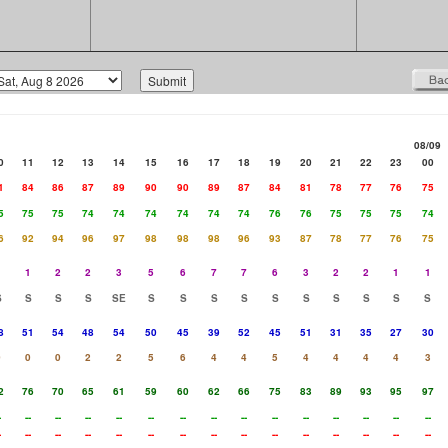
08/09
0
11
12
13
14
15
16
17
18
19
20
21
22
23
00
1
84
86
87
89
90
90
89
87
84
81
78
77
76
75
5
75
75
74
74
74
74
74
74
76
76
75
75
75
74
6
92
94
96
97
98
98
98
96
93
87
78
77
76
75
1
1
2
2
3
5
6
7
7
6
3
2
2
1
1
S
S
S
S
SE
S
S
S
S
S
S
S
S
S
S
8
51
54
48
54
50
45
39
52
45
51
31
35
27
30
0
0
0
2
2
5
6
4
4
5
4
4
4
4
3
2
76
70
65
61
59
60
62
66
75
83
89
93
95
97
-
--
--
--
--
--
--
--
--
--
--
--
--
--
--
-
--
--
--
--
--
--
--
--
--
--
--
--
--
--