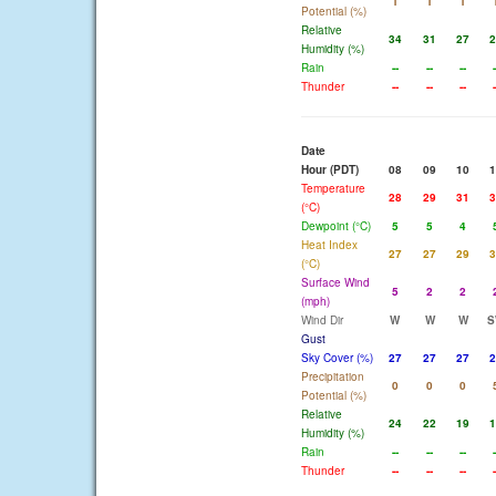
1
1
1
Potential (%)
Relative
34
31
27
2
Humidity (%)
Rain
--
--
--
-
Thunder
--
--
--
-
Date
Hour (PDT)
08
09
10
1
Temperature
28
29
31
3
(°C)
Dewpoint (°C)
5
5
4
Heat Index
27
27
29
3
(°C)
Surface Wind
5
2
2
(mph)
Wind Dir
W
W
W
S
Gust
Sky Cover (%)
27
27
27
2
Precipitation
0
0
0
Potential (%)
Relative
24
22
19
1
Humidity (%)
Rain
--
--
--
-
Thunder
--
--
--
-