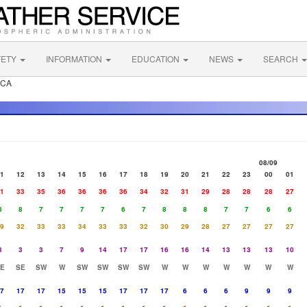
FETY
INFORMATION
EDUCATION
NEWS
SEARCH
 CA
08/09
1
12
13
14
15
16
17
18
19
20
21
22
23
00
01
1
33
35
36
36
36
36
34
32
31
29
28
28
28
27
8
8
7
7
7
7
6
7
8
8
8
7
7
6
6
9
32
33
33
34
33
33
32
30
29
28
27
27
27
27
3
3
3
7
9
14
17
17
16
16
14
13
13
13
10
E
SE
SW
W
SW
SW
SW
SW
W
W
W
W
W
W
W
7
17
17
15
15
15
17
17
17
6
6
6
9
9
9