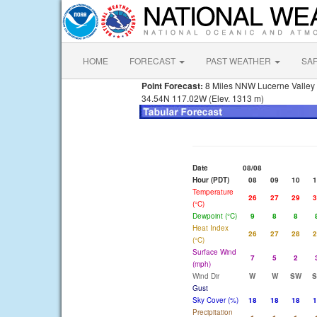
HOME
FORECAST
PAST WEATHER
SA
Point Forecast:
8 Miles NNW Lucerne Valley
34.54N 117.02W (Elev. 1313 m)
Date
08/08
Hour (PDT)
08
09
10
1
Temperature
26
27
29
3
(°C)
Dewpoint (°C)
9
8
8
Heat Index
26
27
28
2
(°C)
Surface Wind
7
5
2
(mph)
Wind Dir
W
W
SW
S
Gust
Sky Cover (%)
18
18
18
1
Precipitation