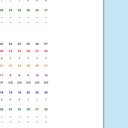
1
1
1
0
0
0
28
29
29
29
29
27
--
--
--
--
--
--
--
--
--
--
--
--
02
03
04
05
06
07
28
24
24
26
27
28
8
7
7
7
7
7
27
24
24
26
26
27
11
6
6
5
10
10
W
SW
SW
SW
SW
SW
18
18
18
32
32
32
0
0
0
1
1
1
28
33
32
29
27
26
--
--
--
--
--
--
--
--
--
--
--
--