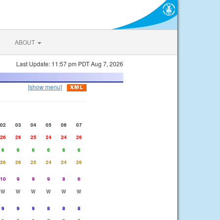
ABOUT
Last Update: 11:57 pm PDT Aug 7, 2026
[show menu]
02
03
04
05
06
07
26
26
25
24
24
26
6
6
6
6
6
6
26
26
25
24
24
26
10
9
9
9
8
6
W
W
W
W
W
W
9
9
9
8
8
8