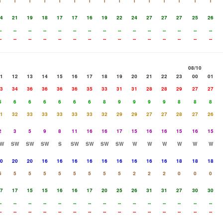
1
1
1
1
1
1
1
1
1
1
1
1
1
1
1
4
21
19
18
17
17
16
19
22
24
27
27
27
25
26
-
--
--
--
--
--
--
--
--
--
--
--
--
--
--
-
--
--
--
--
--
--
--
--
--
--
--
--
--
--
08/10
1
12
13
14
15
16
17
18
19
20
21
22
23
00
01
3
34
36
36
36
36
35
33
31
31
28
28
29
27
27
5
6
6
6
6
6
6
8
9
9
9
9
8
8
8
1
32
33
33
33
33
33
32
29
29
27
27
28
27
26
2
3
5
9
8
11
16
16
17
15
16
16
15
16
15
W
SW
SW
SW
S
SW
SW
SW
SW
W
W
W
W
W
W
0
20
20
16
16
16
16
16
16
16
16
16
18
18
18
5
5
5
5
5
5
5
5
5
2
2
2
0
0
0
7
17
15
15
16
16
17
20
25
26
31
31
27
30
30
-
--
--
--
--
--
--
--
--
--
--
--
--
--
--
-
--
--
--
--
--
--
--
--
--
--
--
--
--
--