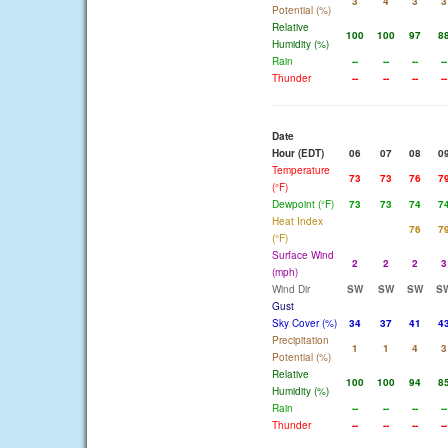
3
4
3
3
Potential (%)
Relative
100
100
97
8
Humidity (%)
Rain
--
--
--
--
Thunder
--
--
--
--
Date
Hour (EDT)
06
07
08
0
Temperature
73
73
76
7
(°F)
Dewpoint (°F)
73
73
74
7
Heat Index
76
7
(°F)
Surface Wind
2
2
2
3
(mph)
Wind Dir
SW
SW
SW
S
Gust
Sky Cover (%)
34
37
41
4
Precipitation
1
1
4
3
Potential (%)
Relative
100
100
94
8
Humidity (%)
Rain
--
--
--
--
Thunder
--
--
--
--