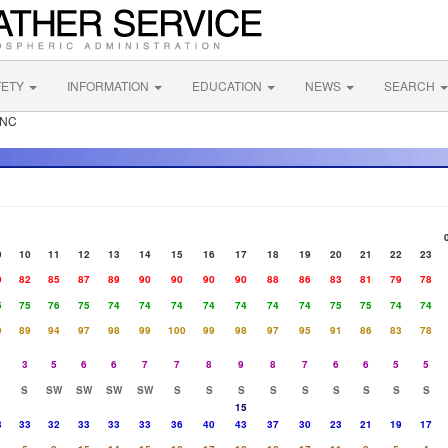
FETY
INFORMATION
EDUCATION
NEWS
SEARCH
 NC
9
10
11
12
13
14
15
16
17
18
19
20
21
22
23
9
82
85
87
89
90
90
90
90
88
86
83
81
79
78
5
75
76
75
74
74
74
74
74
74
74
75
75
74
74
9
89
94
97
98
99
100
99
98
97
95
91
86
83
78
3
5
6
6
7
7
8
9
8
7
6
6
5
5
S
SW
SW
SW
SW
S
S
S
S
S
S
S
S
S
15
3
33
32
33
33
33
36
40
43
37
30
23
21
19
17