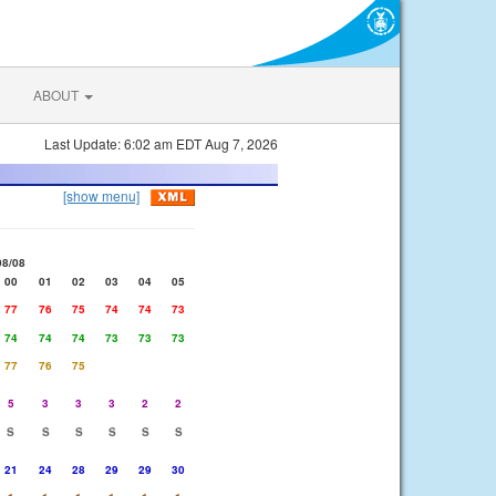
ABOUT
Last Update: 6:02 am EDT Aug 7, 2026
[show menu]
08/08
00
01
02
03
04
05
77
76
75
74
74
73
74
74
74
73
73
73
77
76
75
5
3
3
3
2
2
S
S
S
S
S
S
21
24
28
29
29
30