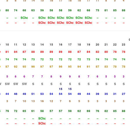
5
8
15
14
15
18
17
18
18
17
11
8
5
4
8
80
74
68
63
59
58
58
59
62
68
75
81
85
88
--
--
SChc
--
SChc
SChc
SChc
SChc
SChc
SChc
--
--
--
--
--
--
--
--
SChc
SChc
SChc
SChc
SChc
SChc
--
--
--
--
9
10
11
12
13
14
15
16
17
18
19
20
21
22
23
9
81
84
87
88
89
89
89
88
87
84
82
80
78
78
4
74
74
74
73
72
72
72
72
72
73
74
74
74
74
9
87
92
95
96
97
97
96
95
94
91
87
83
78
78
5
6
6
7
7
8
9
9
8
7
6
5
5
3
W
SW
SW
SW
S
S
S
S
S
S
S
S
S
S
S
15
15
3
44
46
49
51
53
54
54
54
49
44
39
35
31
27
3
7
10
13
16
12
7
6
5
3
3
3
3
3
5
79
72
65
61
58
57
57
59
62
69
76
82
85
88
--
--
--
--
SChc
--
--
--
--
--
--
--
--
--
--
--
--
--
SChc
--
--
--
--
--
--
--
--
--