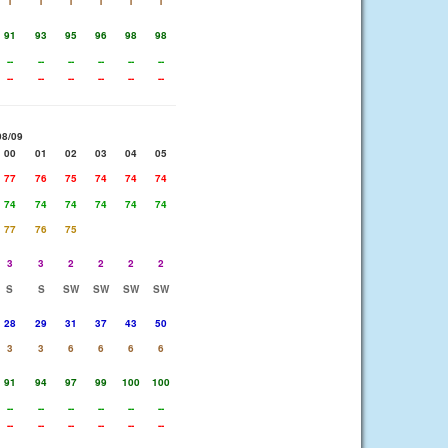
1
1
1
1
1
1
91
93
95
96
98
98
--
--
--
--
--
--
--
--
--
--
--
--
08/09
00
01
02
03
04
05
77
76
75
74
74
74
74
74
74
74
74
74
77
76
75
3
3
2
2
2
2
S
S
SW
SW
SW
SW
28
29
31
37
43
50
3
3
6
6
6
6
91
94
97
99
100
100
--
--
--
--
--
--
--
--
--
--
--
--