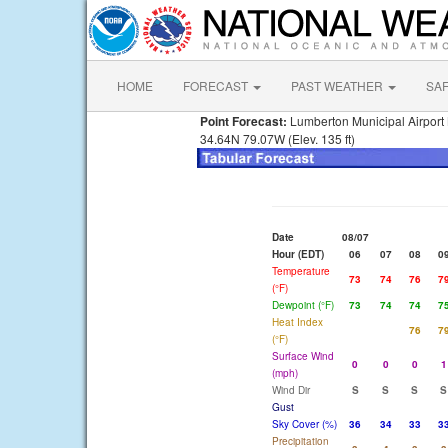
HOME
FORECAST
PAST WEATHER
SA
Point Forecast:
Lumberton Municipal Airport
34.64N 79.07W (Elev. 135 ft)
Date
08/07
Hour (EDT)
06
07
08
0
Temperature
73
74
76
7
(°F)
Dewpoint (°F)
73
74
74
7
Heat Index
76
7
(°F)
Surface Wind
0
0
0
1
(mph)
Wind Dir
S
S
S
S
Gust
Sky Cover (%)
36
34
33
3
Precipitation