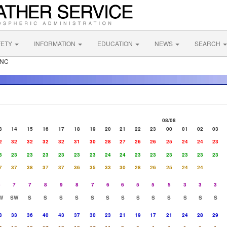
FETY
INFORMATION
EDUCATION
NEWS
SEARCH
 NC
08/08
3
14
15
16
17
18
19
20
21
22
23
00
01
02
03
2
32
32
32
32
31
30
28
27
26
26
25
24
24
23
3
23
23
23
23
23
23
24
24
23
23
23
23
23
23
7
37
38
37
37
36
35
33
30
28
26
25
24
24
6
7
7
8
9
8
7
6
6
5
5
5
3
3
3
W
SW
S
S
S
S
S
S
S
S
S
S
S
S
S
3
33
36
40
43
37
30
23
21
19
17
21
24
28
29