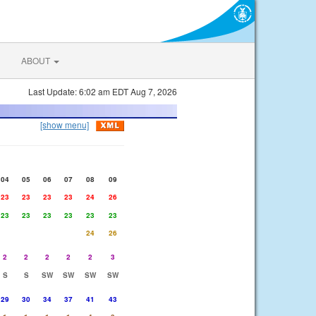
ABOUT
Last Update: 6:02 am EDT Aug 7, 2026
[show menu]
04
05
06
07
08
09
23
23
23
23
24
26
23
23
23
23
23
23
24
26
2
2
2
2
2
3
S
S
SW
SW
SW
SW
29
30
34
37
41
43