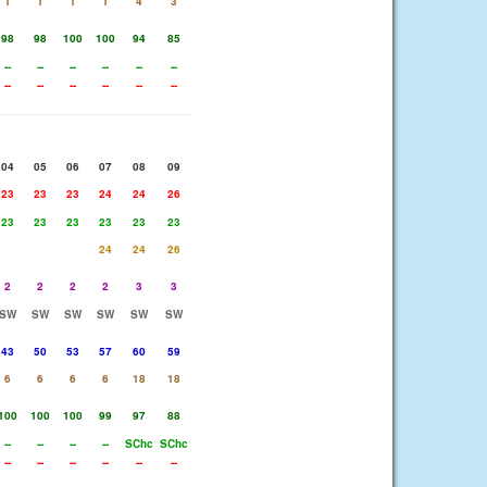
1
1
1
1
4
3
98
98
100
100
94
85
--
--
--
--
--
--
--
--
--
--
--
--
04
05
06
07
08
09
23
23
23
24
24
26
23
23
23
23
23
23
24
24
26
2
2
2
2
3
3
SW
SW
SW
SW
SW
SW
43
50
53
57
60
59
6
6
6
6
18
18
100
100
100
99
97
88
--
--
--
--
SChc
SChc
--
--
--
--
--
--