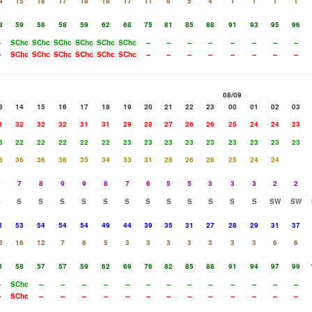
4
15
18
17
18
18
17
11
8
5
4
1
1
1
1
3
59
58
58
59
62
68
75
81
85
88
91
93
95
96
-
SChc
SChc
SChc
SChc
SChc
SChc
--
--
--
--
--
--
--
--
-
SChc
SChc
SChc
SChc
SChc
SChc
--
--
--
--
--
--
--
--
08/09
3
14
15
16
17
18
19
20
21
22
23
00
01
02
03
1
32
32
32
31
31
29
28
27
26
26
25
24
24
23
3
22
22
22
22
22
23
23
23
23
23
23
23
23
23
6
36
36
36
35
34
33
31
28
26
26
25
24
24
7
7
8
9
9
8
7
6
5
5
3
3
3
2
2
S
S
S
S
S
S
S
S
S
S
S
S
S
SW
SW
1
53
54
54
54
49
44
39
35
31
27
28
29
31
37
3
16
12
7
6
5
3
3
3
3
3
3
3
6
6
1
58
57
57
59
62
69
76
82
85
88
91
94
97
99
-
SChc
--
--
--
--
--
--
--
--
--
--
--
--
--
-
SChc
--
--
--
--
--
--
--
--
--
--
--
--
--