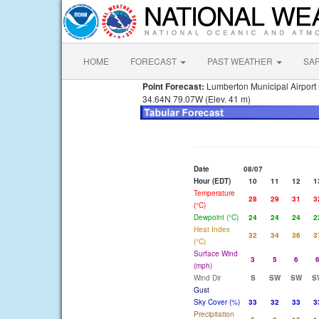
HOME
FORECAST
PAST WEATHER
SA
Point Forecast:
Lumberton Municipal Airport
34.64N 79.07W (Elev. 41 m)
Date
08/07
Hour (EDT)
10
11
12
1
Temperature
28
29
31
3
(°C)
Dewpoint (°C)
24
24
24
2
Heat Index
32
34
36
3
(°C)
Surface Wind
3
5
6
(mph)
Wind Dir
S
SW
SW
S
Gust
Sky Cover (%)
33
32
33
3
Precipitation