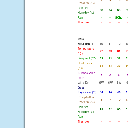
5
8
15
1
Potential (%)
Relative
80
74
68
6
Humidity (%)
Rain
--
--
SChc
-
Thunder
--
--
--
-
Date
Hour (EDT)
10
11
12
1
Temperature
27
29
31
3
(°C)
Dewpoint (°C)
23
23
23
2
Heat Index
31
33
35
3
(°C)
Surface Wind
5
6
6
(mph)
Wind Dir
SW
SW
SW
Gust
Sky Cover (%)
44
46
49
5
Precipitation
3
7
10
1
Potential (%)
Relative
79
72
65
6
Humidity (%)
Rain
--
--
--
-
Thunder
--
--
--
-