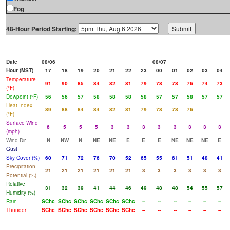
Fog
48-Hour Period Starting:
Date
08/06
08/07
Hour (MST)
17
18
19
20
21
22
23
00
01
02
03
04
Temperature
91
90
85
84
82
81
79
78
78
76
74
73
(°F)
Dewpoint (°F)
56
56
57
58
58
58
58
57
57
58
57
57
Heat Index
89
88
84
84
82
81
79
78
78
76
(°F)
Surface Wind
6
5
5
5
3
3
3
3
3
3
3
3
(mph)
Wind Dir
N
NW
N
NE
NE
E
E
E
NE
NE
NE
E
Gust
Sky Cover (%)
60
71
72
76
70
52
65
55
61
51
48
41
Precipitation
21
21
21
21
21
21
3
3
3
3
3
3
Potential (%)
Relative
31
32
39
41
44
46
49
48
48
54
55
57
Humidity (%)
Rain
SChc
SChc
SChc
SChc
SChc
SChc
--
--
--
--
--
--
Thunder
SChc
SChc
SChc
SChc
SChc
SChc
--
--
--
--
--
--