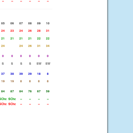
--
--
--
--
--
--
05
06
07
08
09
10
24
23
24
26
28
31
21
21
21
21
22
22
24
24
26
31
34
0
0
0
0
0
0
S
S
S
S
SW
SW
37
38
39
29
18
8
19
19
8
8
8
8
84
87
84
76
67
59
SChc
SChc
--
--
--
--
SChc
SChc
--
--
--
--