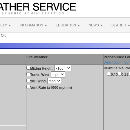
FETY
INFORMATION
EDUCATION
NEWS
SEARCH
t OK
Fire Weather
Probabilistic F
Description
|
Sur
Quantitative Pre
Mixing Height
0.10
0.25
Trans. Wind
20ft Wind
Vent Rate (x1000 mph-m)