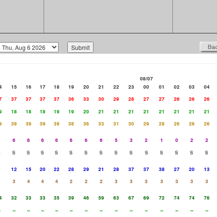
08/07
4
15
16
17
18
19
20
21
22
23
00
01
02
03
04
7
37
37
37
37
36
33
30
29
28
27
27
26
26
26
9
18
18
18
19
19
20
21
21
21
21
21
21
21
21
9
39
39
39
39
38
36
33
31
30
29
28
26
26
26
6
6
6
6
6
6
6
6
5
3
2
1
0
2
2
S
S
S
S
S
S
S
S
S
S
S
S
S
S
S
5
12
15
20
22
28
29
21
28
37
37
38
27
20
13
3
3
4
4
4
2
2
2
3
3
3
3
3
3
3
4
32
33
33
35
39
46
59
63
67
69
72
74
74
76
-
--
--
--
--
--
--
--
--
--
--
--
--
--
--