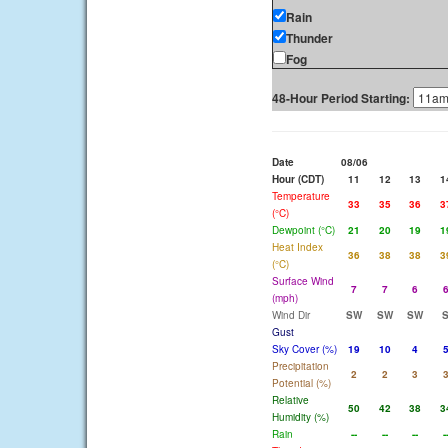
Rain
Thunder
Fog
48-Hour Period Starting:
Date
08/06
Hour (CDT)
11
12
13
1
Temperature
33
35
36
3
(°C)
Dewpoint (°C)
21
20
19
1
Heat Index
36
38
38
3
(°C)
Surface Wind
7
7
6
(mph)
Wind Dir
SW
SW
SW
Gust
Sky Cover (%)
19
10
4
Precipitation
2
2
3
Potential (%)
Relative
50
42
38
3
Humidity (%)
Rain
--
--
--
-