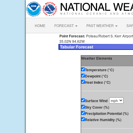
HOME
FORECAST
PAST WEATHER
SA
Point Forecast:
Poteau/Robert S. Kerr Airpor
35.02N 94.62W
Weather Elements
Temperature (°C)
Dewpoint (°C)
Heat Index (°C)
Surface Wind
Sky Cover (%)
Precipitation Potential (%)
Relative Humidity (%)