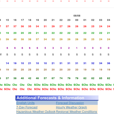
-
--
--
--
--
--
--
--
--
--
--
--
--
--
--
08/08
4
15
16
17
18
19
20
21
22
23
00
01
02
03
04
7
37
37
36
35
34
31
29
27
26
26
26
25
24
24
0
19
20
20
20
21
22
22
22
22
22
22
22
22
21
0
39
40
38
38
37
34
32
29
26
26
26
25
24
24
6
6
6
6
6
6
5
3
3
2
1
0
0
0
0
W
S
S
S
S
S
S
S
S
S
S
S
S
S
S
5
14
19
10
21
10
10
21
31
31
31
31
32
34
36
9
19
28
28
28
20
20
20
20
20
20
19
19
19
19
8
37
38
40
42
46
57
67
74
79
79
82
82
85
82
hc
SChc
Chc
Chc
Chc
SChc
SChc
SChc
SChc
SChc
SChc
SChc
SChc
SChc
SChc
hc
SChc
Chc
Chc
Chc
SChc
SChc
SChc
SChc
SChc
SChc
SChc
SChc
SChc
SChc
English Units
Forecast Discussion
7-Day Forecast
Hourly Weather Graph
Hazardous Weather Outlook
Regional Weather Conditions