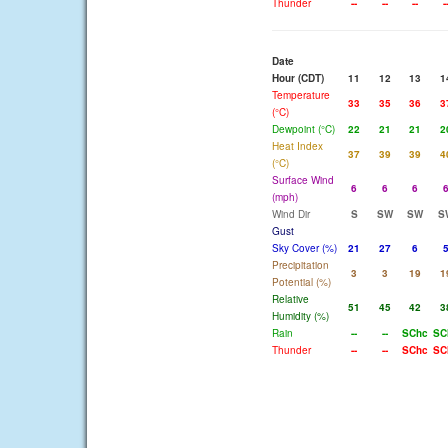
Thunder
--
--
--
-
Date
Hour (CDT)
11
12
13
1
Temperature
33
35
36
3
(°C)
Dewpoint (°C)
22
21
21
2
Heat Index
37
39
39
4
(°C)
Surface Wind
6
6
6
(mph)
Wind Dir
S
SW
SW
S
Gust
Sky Cover (%)
21
27
6
Precipitation
3
3
19
1
Potential (%)
Relative
51
45
42
3
Humidity (%)
Rain
--
--
SChc
SC
Thunder
--
--
SChc
SC