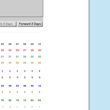
05
06
07
08
09
10
25
24
25
27
29
32
21
21
21
22
22
22
25
24
25
29
32
36
2
2
2
3
3
5
S
S
S
S
S
S
34
49
53
46
40
18
3
3
3
3
3
3
76
82
79
72
63
54
--
--
--
--
--
--