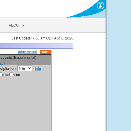
ABOUT
Last Update: 7:50 am CDT Aug 6, 2026
[hide menu]
orecasts
(Experimental)
vey
cipitation
info
0.50
1.00