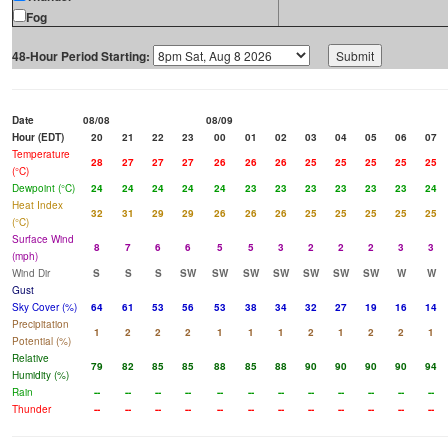
Fog
48-Hour Period Starting:
Date
08/08
08/09
Hour (EDT)
20
21
22
23
00
01
02
03
04
05
06
07
Temperature
28
27
27
27
26
26
26
25
25
25
25
25
(°C)
Dewpoint (°C)
24
24
24
24
24
23
23
23
23
23
23
24
Heat Index
32
31
29
29
26
26
26
25
25
25
25
25
(°C)
Surface Wind
8
7
6
6
5
5
3
2
2
2
3
3
(mph)
Wind Dir
S
S
S
SW
SW
SW
SW
SW
SW
SW
W
W
Gust
Sky Cover (%)
64
61
53
56
53
38
34
32
27
19
16
14
Precipitation
1
2
2
2
1
1
1
2
1
2
2
1
Potential (%)
Relative
79
82
85
85
88
85
88
90
90
90
90
94
Humidity (%)
Rain
--
--
--
--
--
--
--
--
--
--
--
--
Thunder
--
--
--
--
--
--
--
--
--
--
--
--