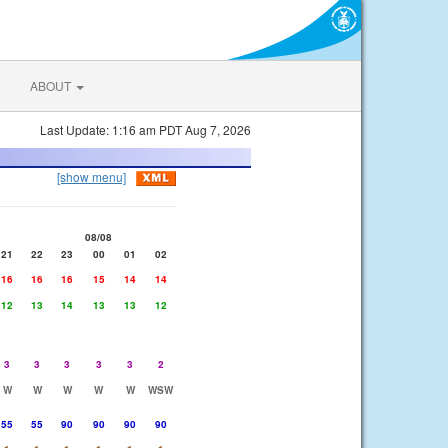
ABOUT
Last Update: 1:16 am PDT Aug 7, 2026
[show menu]
08/08
21
22
23
00
01
02
16
16
16
15
14
14
12
13
14
13
13
12
3
3
3
3
3
2
W
W
W
W
W
WSW
55
55
90
90
90
90