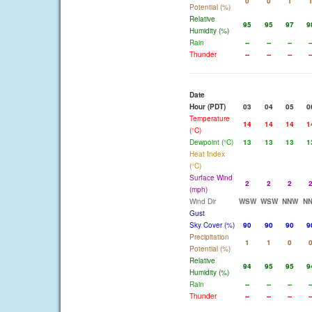
0
0
1
Potential (%)
Relative
95
95
97
9
Humidity (%)
Rain
--
--
--
-
Thunder
--
--
--
-
Date
Hour (PDT)
03
04
05
0
Temperature
14
14
14
1
(°C)
Dewpoint (°C)
13
13
13
1
Heat Index
(°C)
Surface Wind
2
2
2
(mph)
Wind Dir
WSW
WSW
NNW
N
Gust
Sky Cover (%)
90
90
90
9
Precipitation
1
1
0
Potential (%)
Relative
94
95
95
9
Humidity (%)
Rain
--
--
--
-
Thunder
--
--
--
-