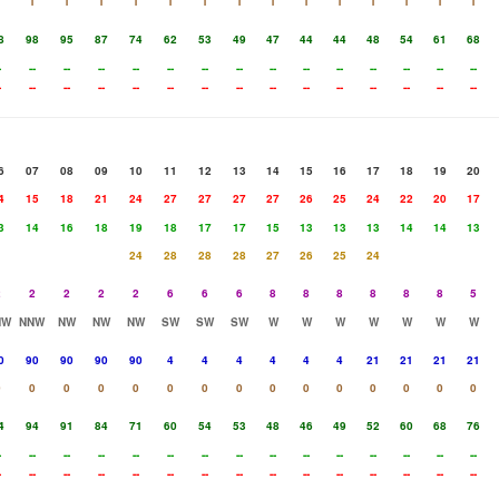
1
1
1
1
1
1
1
1
1
1
1
1
1
1
1
8
98
95
87
74
62
53
49
47
44
44
48
54
61
68
-
--
--
--
--
--
--
--
--
--
--
--
--
--
--
-
--
--
--
--
--
--
--
--
--
--
--
--
--
--
6
07
08
09
10
11
12
13
14
15
16
17
18
19
20
4
15
18
21
24
27
27
27
27
26
25
24
22
20
17
3
14
16
18
19
18
17
17
15
13
13
13
14
14
13
24
28
28
28
27
26
25
24
2
2
2
2
2
6
6
6
8
8
8
8
8
8
5
NW
NNW
NW
NW
NW
SW
SW
SW
W
W
W
W
W
W
W
0
90
90
90
90
4
4
4
4
4
4
21
21
21
21
0
0
0
0
0
0
0
0
0
0
0
0
0
0
0
4
94
91
84
71
60
54
53
48
46
49
52
60
68
76
-
--
--
--
--
--
--
--
--
--
--
--
--
--
--
-
--
--
--
--
--
--
--
--
--
--
--
--
--
--