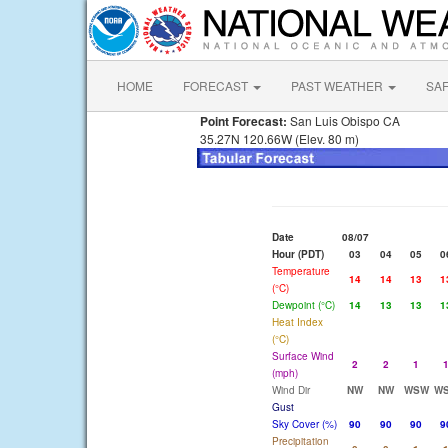
HOME
FORECAST
PAST WEATHER
SA
Point Forecast:
San Luis Obispo CA
35.27N 120.66W (Elev. 80 m)
Date
08/07
Hour (PDT)
03
04
05
0
Temperature
14
14
13
1
(°C)
Dewpoint (°C)
14
13
13
1
Heat Index
(°C)
Surface Wind
2
2
1
(mph)
Wind Dir
NW
NW
WSW
W
Gust
Sky Cover (%)
90
90
90
9
Precipitation