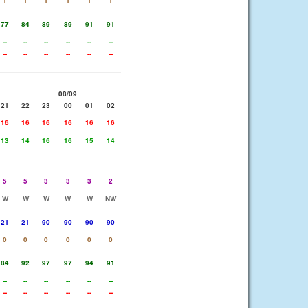
1
1
1
1
1
1
77
84
89
89
91
91
--
--
--
--
--
--
--
--
--
--
--
--
08/09
21
22
23
00
01
02
16
16
16
16
16
16
13
14
16
16
15
14
5
5
3
3
3
2
W
W
W
W
W
NW
21
21
90
90
90
90
0
0
0
0
0
0
84
92
97
97
94
91
--
--
--
--
--
--
--
--
--
--
--
--