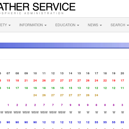
FETY
INFORMATION
EDUCATION
NEWS
SEARCH
6
07
08
09
10
11
12
13
14
15
16
17
18
19
20
3
15
18
21
24
26
27
27
27
27
26
24
22
19
17
3
14
17
18
19
18
16
15
15
13
12
12
12
12
11
24
26
27
27
27
27
26
24
1
1
2
2
2
7
7
7
9
9
9
8
8
8
3
SW
WSW
WSW
WSW
WSW
WSW
WSW
WSW
W
W
W
W
W
W
W
0
90
90
90
90
12
12
12
12
12
12
55
55
55
55