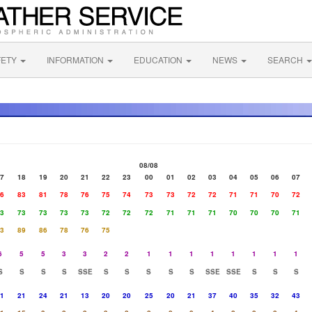
FETY
INFORMATION
EDUCATION
NEWS
SEARCH
08/08
7
18
19
20
21
22
23
00
01
02
03
04
05
06
07
6
83
81
78
76
75
74
73
73
72
72
71
71
70
72
3
73
73
73
73
72
72
72
71
71
71
70
70
70
71
3
89
86
78
76
75
6
5
5
3
3
2
2
1
1
1
1
1
1
1
1
S
S
S
S
SSE
S
S
S
S
S
SSE
SSE
S
S
S
1
21
24
21
13
20
20
25
20
21
37
40
35
32
43