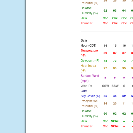
29
26
35
3
Potential (%)
Relative
62
63
64
6
Humidity (%)
Rain
Chc
Chc
Chc
C
Thunder
Chc
Chc
Chc
C
Date
Hour (CDT)
14
15
16
1
Temperature
89
87
87
8
(°F)
Dewpoint (°F)
73
73
73
7
Heat Index
97
95
95
9
(°F)
Surface Wind
3
2
2
(mph)
Wind Dir
SSW
SSW
S
Gust
Sky Cover (%)
55
46
62
5
Precipitation
34
20
11
1
Potential (%)
Relative
60
62
62
6
Humidity (%)
Rain
Chc
SChc
--
-
Thunder
Chc
SChc
--
-