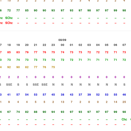
1
15
3
2
2
3
2
2
2
3
4
2
2
2
4
6
72
77
85
90
90
93
97
93
97
98
97
97
99
98
hc
SChc
--
--
--
--
--
--
--
--
--
--
--
--
--
hc
SChc
--
--
--
--
--
--
--
--
--
--
--
--
--
08/09
7
18
19
20
21
22
23
00
01
02
03
04
05
06
07
7
85
83
79
77
76
75
74
73
73
72
72
72
71
73
3
73
74
73
73
73
73
72
72
71
71
71
71
71
72
4
92
90
82
77
76
75
2
2
2
1
0
0
0
0
0
0
0
0
0
0
0
S
SSE
S
S
SSE
SSE
N
N
N
N
N
N
N
N
S
3
41
57
54
53
57
45
38
43
37
39
52
53
55
46
1
9
4
4
5
5
2
13
7
2
0
0
2
14
25
4
67
74
82
88
90
94
93
97
93
97
97
97
99
98
-
--
--
--
--
--
--
--
--
--
--
--
--
--
Chc
-
--
--
--
--
--
--
--
--
--
--
--
--
--
--