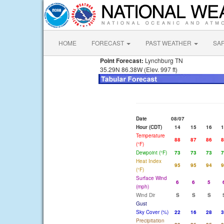
HOME
FORECAST
PAST WEATHER
SA
Point Forecast:
Lynchburg TN
35.29N 86.38W (Elev. 997 ft)
Date
08/07
Hour (CDT)
14
15
16
1
Temperature
88
87
86
8
(°F)
Dewpoint (°F)
73
73
73
7
Heat Index
95
95
94
9
(°F)
Surface Wind
6
6
5
(mph)
Wind Dir
S
S
S
Gust
Sky Cover (%)
22
16
28
3
Precipitation