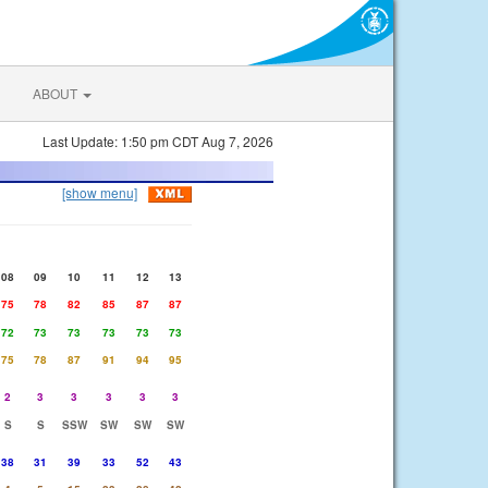
ABOUT
Last Update: 1:50 pm CDT Aug 7, 2026
[show menu]
08
09
10
11
12
13
75
78
82
85
87
87
72
73
73
73
73
73
75
78
87
91
94
95
2
3
3
3
3
3
S
S
SSW
SW
SW
SW
38
31
39
33
52
43