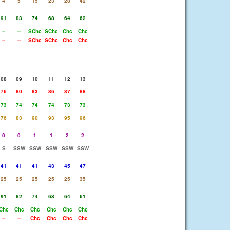
4
5
15
23
28
42
91
83
74
68
64
62
--
--
SChc
SChc
Chc
Chc
--
--
SChc
SChc
Chc
Chc
08
09
10
11
12
13
76
80
83
86
87
88
73
74
74
74
73
73
76
83
90
93
95
96
0
0
1
1
2
2
S
SSW
SSW
SSW
SSW
SSW
41
41
41
43
45
47
25
25
25
25
25
35
91
82
74
68
64
61
Chc
Chc
Chc
Chc
Chc
Chc
--
--
Chc
Chc
Chc
Chc