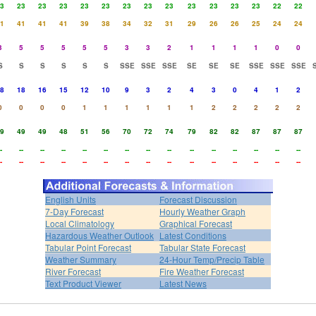
3
23
23
23
23
23
23
23
23
23
23
23
23
22
22
1
41
41
41
39
38
34
32
31
29
26
26
25
24
24
3
5
5
5
5
5
3
3
2
1
1
1
1
0
0
S
S
S
S
S
S
SSE
SSE
SSE
SE
SE
SE
SSE
SSE
SSE
8
18
16
15
12
10
9
3
2
4
3
0
4
1
2
0
0
0
0
1
1
1
1
1
1
2
2
2
2
2
9
49
49
48
51
56
70
72
74
79
82
82
87
87
87
-
--
--
--
--
--
--
--
--
--
--
--
--
--
--
-
--
--
--
--
--
--
--
--
--
--
--
--
--
--
English Units
Forecast Discussion
7-Day Forecast
Hourly Weather Graph
Local Climatology
Graphical Forecast
Hazardous Weather Outlook
Latest Conditions
Tabular Point Forecast
Tabular State Forecast
Weather Summary
24-Hour Temp/Precip Table
River Forecast
Fire Weather Forecast
Text Product Viewer
Latest News