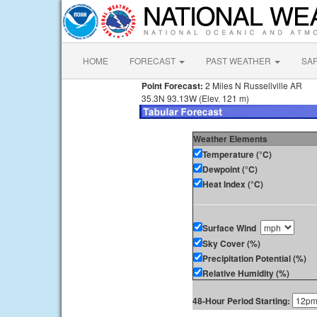
HOME
FORECAST
PAST WEATHER
SA
Point Forecast:
2 Miles N Russellville AR
35.3N 93.13W (Elev. 121 m)
Weather Elements
Temperature (°C)
Dewpoint (°C)
Heat Index (°C)
Surface Wind
Sky Cover (%)
Precipitation Potential (%)
Relative Humidity (%)
48-Hour Period Starting: