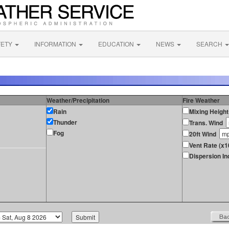
FETY
INFORMATION
EDUCATION
NEWS
SEARCH
Weather/Precipitation
Fire Weather
Rain
Mixing Height
Thunder
Trans. Wind
Fog
20ft Wind
Vent Rate (x
Dispersion In