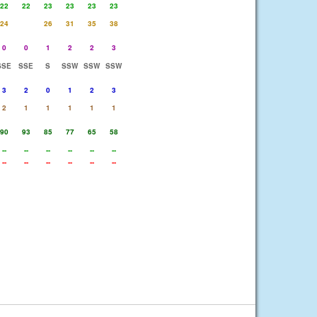
22
22
23
23
23
23
24
26
31
35
38
0
0
1
2
2
3
SSE
SSE
S
SSW
SSW
SSW
3
2
0
1
2
3
2
1
1
1
1
1
90
93
85
77
65
58
--
--
--
--
--
--
--
--
--
--
--
--