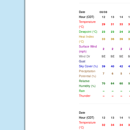
Date
08/08
Hour (CDT)
12
13
14
1
Temperature
29
31
33
3
(°C)
Dewpoint (°C)
23
23
24
2
Heat Index
33
36
39
3
(°C)
Surface Wind
2
2
2
(mph)
Wind Dir
SE
SE
SE
S
Gust
Sky Cover (%)
39
40
42
4
Precipitation
7
6
5
Potential (%)
Relative
70
64
60
5
Humidity (%)
Rain
--
--
--
-
Thunder
--
--
--
-
Date
Hour (CDT)
12
13
14
1
Temperature
32
34
34
3
(°C)