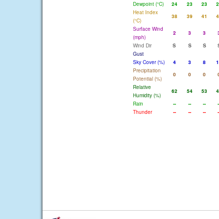
Dewpoint (°C)
24
23
23
2
Heat Index
38
39
41
4
(°C)
Surface Wind
2
3
3
(mph)
Wind Dir
S
S
S
Gust
Sky Cover (%)
4
3
8
1
Precipitation
0
0
0
Potential (%)
Relative
62
54
53
4
Humidity (%)
Rain
--
--
--
-
Thunder
--
--
--
-