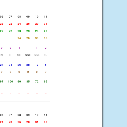
06
07
08
09
10
11
23
22
24
26
29
31
22
22
23
23
23
23
24
26
33
35
0
0
1
1
1
2
N
E
SE
SSE
SSE
S
24
31
26
28
17
5
0
0
0
0
0
0
97
100
90
85
72
65
--
--
--
--
--
--
--
--
--
--
--
--
06
07
08
09
10
11
24
23
26
28
31
33