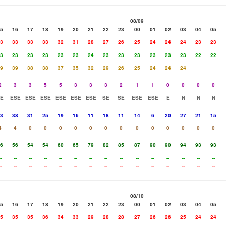
08/09
5
16
17
18
19
20
21
22
23
00
01
02
03
04
05
3
33
33
33
32
31
28
27
26
25
24
24
24
23
23
3
23
23
23
23
23
24
23
23
23
23
23
23
22
22
9
39
38
38
37
35
32
29
26
25
24
24
24
2
3
3
5
5
3
3
3
2
1
1
0
0
0
0
E
ESE
ESE
ESE
ESE
ESE
ESE
SE
SE
ESE
ESE
E
N
N
N
3
38
31
25
19
16
11
18
11
14
6
20
27
21
15
4
4
0
0
0
0
0
0
0
0
0
0
0
0
0
6
56
54
54
60
65
79
82
85
87
90
90
94
93
93
-
--
--
--
--
--
--
--
--
--
--
--
--
--
--
-
--
--
--
--
--
--
--
--
--
--
--
--
--
--
08/10
5
16
17
18
19
20
21
22
23
00
01
02
03
04
05
5
35
35
36
34
33
29
28
28
27
26
26
25
24
24