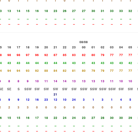
0
0
1
1
1
1
1
0
1
1
1
1
1
1
1
3
13
14
15
16
18
23
26
27
27
30
31
33
33
32
-
--
--
--
--
--
--
--
--
--
--
--
--
--
--
-
--
--
--
--
--
--
--
--
--
--
--
--
--
--
08/08
5
16
17
18
19
20
21
22
23
00
01
02
03
04
05
8
98
98
97
96
92
87
85
83
82
80
79
77
77
77
4
43
43
44
44
43
44
44
43
41
43
43
43
43
42
4
94
94
93
92
88
84
82
81
80
79
79
77
77
77
9
8
8
9
10
11
14
14
13
13
13
13
11
10
10
SE
SE
S
SSW
SW
SW
SW
SW
SW
SSW
SSW
SSW
SSW
SW
SW
21
8
9
9
12
16
23
12
10
24
3
1
3
1
4
5
2
2
3
3
0
0
0
0
0
0
0
0
0
0
0
6
15
15
16
17
18
22
24
24
23
27
28
30
30
29
-
--
--
--
--
--
--
--
--
--
--
--
--
--
--
-
--
--
--
--
--
--
--
--
--
--
--
--
--
--