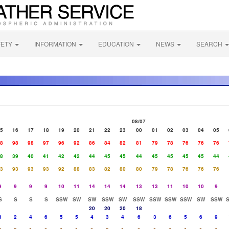
FETY
INFORMATION
EDUCATION
NEWS
SEARCH
08/07
5
16
17
18
19
20
21
22
23
00
01
02
03
04
05
8
98
98
97
96
92
86
84
82
81
79
78
76
76
76
8
39
40
41
42
42
44
45
45
44
45
45
45
45
44
3
93
93
93
92
88
83
82
80
80
79
78
76
76
76
9
9
9
9
10
11
14
14
14
13
13
11
10
10
9
S
S
S
S
SSW
SW
SW
SSW
SW
SSW
SSW
SSW
SSW
SW
SSW
20
20
20
18
3
2
4
6
5
5
4
3
4
6
3
6
5
6
9