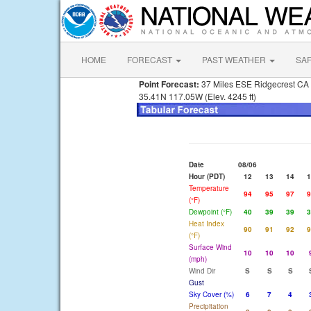
HOME
FORECAST
PAST WEATHER
SA
Point Forecast:
37 Miles ESE Ridgecrest CA
35.41N 117.05W (Elev. 4245 ft)
Date
08/06
Hour (PDT)
12
13
14
1
Temperature
94
95
97
9
(°F)
Dewpoint (°F)
40
39
39
3
Heat Index
90
91
92
9
(°F)
Surface Wind
10
10
10
(mph)
Wind Dir
S
S
S
Gust
Sky Cover (%)
6
7
4
Precipitation