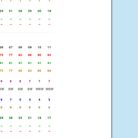
1
1
1
1
1
1
34
31
28
25
20
18
--
--
--
--
--
--
--
--
--
--
--
--
06
07
08
09
10
11
75
77
82
86
90
93
41
41
41
41
41
41
75
77
80
83
86
89
9
8
8
7
7
7
SW
SW
SW
SW
WSW
WSW
9
7
5
4
4
3
0
0
0
0
0
0
29
28
23
21
18
17
--
--
--
--
--
--
--
--
--
--
--
--