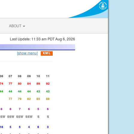
ABOUT
Last Update: 11:33 am PDT Aug 6, 2026
[show menu]
06
07
08
09
10
11
74
77
80
84
89
92
44
44
44
44
43
43
77
79
82
85
88
8
8
7
6
5
6
SSW
SSW
SSW
SSW
S
S
16
5
5
4
6
3