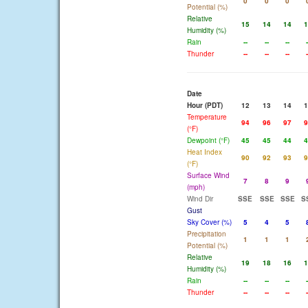
0
0
0
Potential (%)
Relative
15
14
14
1
Humidity (%)
Rain
--
--
--
-
Thunder
--
--
--
-
Date
Hour (PDT)
12
13
14
1
Temperature
94
96
97
9
(°F)
Dewpoint (°F)
45
45
44
4
Heat Index
90
92
93
9
(°F)
Surface Wind
7
8
9
(mph)
Wind Dir
SSE
SSE
SSE
S
Gust
Sky Cover (%)
5
4
5
Precipitation
1
1
1
Potential (%)
Relative
19
18
16
1
Humidity (%)
Rain
--
--
--
-
Thunder
--
--
--
-