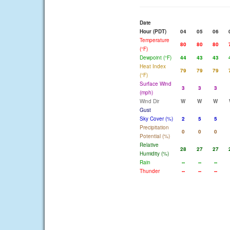
Date
Hour (PDT)
04
05
06
Temperature
80
80
80
(°F)
Dewpoint (°F)
44
43
43
Heat Index
79
79
79
(°F)
Surface Wind
3
3
3
(mph)
Wind Dir
W
W
W
Gust
Sky Cover (%)
2
5
5
Precipitation
0
0
0
Potential (%)
Relative
28
27
27
Humidity (%)
Rain
--
--
--
Thunder
--
--
--