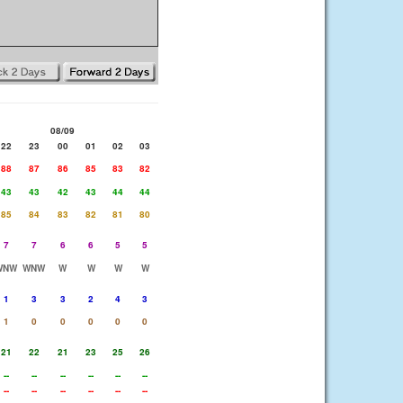
08/09
22
23
00
01
02
03
88
87
86
85
83
82
43
43
42
43
44
44
85
84
83
82
81
80
7
7
6
6
5
5
WNW
WNW
W
W
W
W
1
3
3
2
4
3
1
0
0
0
0
0
21
22
21
23
25
26
--
--
--
--
--
--
--
--
--
--
--
--