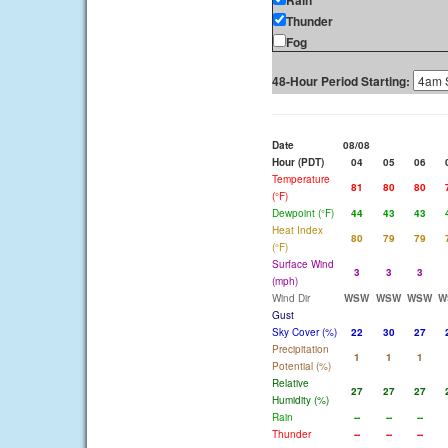
Rain
Thunder
Fog
48-Hour Period Starting:
Date
08/08
Hour (PDT)
04
05
06
Temperature
81
80
80
(°F)
Dewpoint (°F)
44
43
43
Heat Index
80
79
79
(°F)
Surface Wind
3
3
3
(mph)
Wind Dir
WSW
WSW
WSW
W
Gust
Sky Cover (%)
22
30
27
Precipitation
1
1
1
Potential (%)
Relative
27
27
27
Humidity (%)
Rain
--
--
--
Thunder
--
--
--