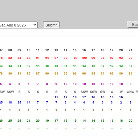
07
08
09
10
11
12
13
14
15
16
17
18
19
20
21
78
82
83
88
91
94
97
99
100
100
99
98
97
93
90
43
43
44
43
44
45
45
45
44
43
42
43
43
43
43
78
80
81
85
87
90
93
95
96
96
95
94
93
89
86
5
5
5
6
7
8
9
10
10
10
10
10
10
10
8
SW
SSW
S
S
S
S
S
S
S
SSW
SSW
SW
W
W
WNW
15
17
18
17
16
16
16
16
25
18
25
14
7
7
7
2
4
4
5
6
3
2
3
1
1
1
1
1
1
1
1
1
1
1
1
1
1
1
29
25
25
21
20
19
17
16
15
14
14
15
16
18
20
--
--
--
--
--
--
--
--
--
--
--
--
--
--
--
--
--
--
--
--
--
--
--
--
--
--
--
--
--
--