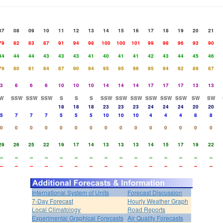
07
08
09
10
11
12
13
14
15
16
17
18
19
20
21
79
82
83
87
91
94
98
100
100
101
99
98
96
93
90
44
44
44
43
43
43
41
40
41
41
42
43
44
45
46
79
80
81
84
87
90
94
95
95
96
95
94
92
89
87
3
6
6
6
10
10
10
14
14
14
17
17
17
13
13
W
SSW
SSW
SSW
S
S
S
SSW
SSW
SSW
SSW
SSW
SSW
SW
SW
18
18
18
23
23
23
24
24
24
20
20
5
7
7
7
5
5
5
10
10
10
4
4
4
8
8
0
0
0
0
0
0
0
0
0
0
0
0
0
0
0
29
26
25
22
19
17
14
13
13
13
14
15
17
19
22
--
--
--
--
--
--
--
--
--
--
--
--
--
--
--
--
--
--
--
--
--
--
--
--
--
--
--
--
--
--
International System of Units
Forecast Discussion
7-Day Forecast
Hourly Weather Graph
Local Climatology
Road Reports
Experimental Graphical Forecasts
Air Quality Forecasts