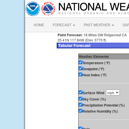
HOME
FORECAST
PAST WEATHER
SA
Point Forecast:
18 Miles SW Ridgecrest CA
35.41N 117.84W (Elev. 3770 ft)
Weather Elements
Temperature (°F)
Dewpoint (°F)
Heat Index (°F)
Surface Wind
Sky Cover (%)
Precipitation Potential (%)
Relative Humidity (%)