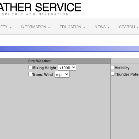
FETY
INFORMATION
EDUCATION
NEWS
SEARCH
Fire Weather
Mixing Height
Visibility
Thunder Poten
Trans. Wind