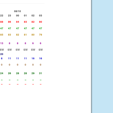
08/10
22
23
00
01
02
03
88
86
84
83
82
80
47
47
47
47
47
47
85
83
82
81
80
79
13
8
8
8
6
6
SW
SW
SW
SW
SW
SW
20
8
11
11
11
16
16
0
0
0
0
0
0
24
26
28
28
29
31
--
--
--
--
--
--
--
--
--
--
--
--