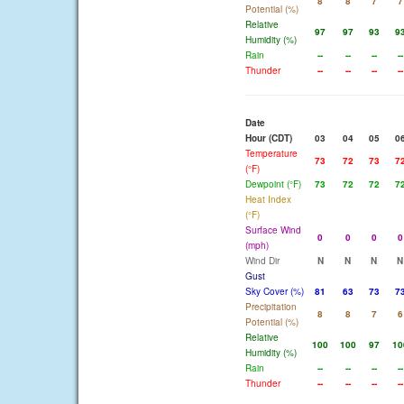
8
8
7
7
Potential (%)
Relative
97
97
93
9
Humidity (%)
Rain
--
--
--
--
Thunder
--
--
--
--
Date
Hour (CDT)
03
04
05
0
Temperature
73
72
73
7
(°F)
Dewpoint (°F)
73
72
72
7
Heat Index
(°F)
Surface Wind
0
0
0
0
(mph)
Wind Dir
N
N
N
N
Gust
Sky Cover (%)
81
63
73
7
Precipitation
8
8
7
6
Potential (%)
Relative
100
100
97
10
Humidity (%)
Rain
--
--
--
--
Thunder
--
--
--
--