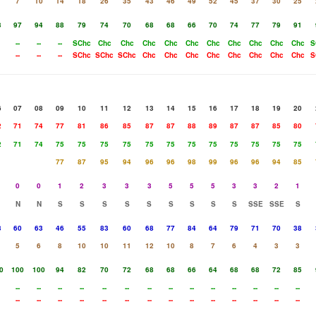
7
10
14
18
26
35
43
46
49
52
45
37
30
25
3
97
94
88
79
74
70
68
68
66
70
74
77
79
91
--
--
--
SChc
Chc
Chc
Chc
Chc
Chc
Chc
Chc
Chc
Chc
Chc
S
--
--
--
SChc
SChc
SChc
Chc
Chc
Chc
Chc
Chc
Chc
Chc
Chc
S
6
07
08
09
10
11
12
13
14
15
16
17
18
19
20
2
71
74
77
81
86
85
87
87
88
89
87
87
85
80
2
71
74
75
75
75
75
75
75
75
75
75
75
75
75
77
87
95
94
96
96
98
99
96
96
94
85
0
0
1
2
3
3
3
5
5
5
3
3
2
1
N
N
S
S
S
S
S
S
S
S
S
SSE
SSE
S
3
60
63
46
55
83
60
68
77
84
64
79
71
70
38
5
6
8
10
10
11
12
10
8
7
6
4
3
3
0
100
100
94
82
70
72
68
68
66
64
68
68
72
85
--
--
--
--
--
--
--
--
--
--
--
--
--
--
--
--
--
--
--
--
--
--
--
--
--
--
--
--