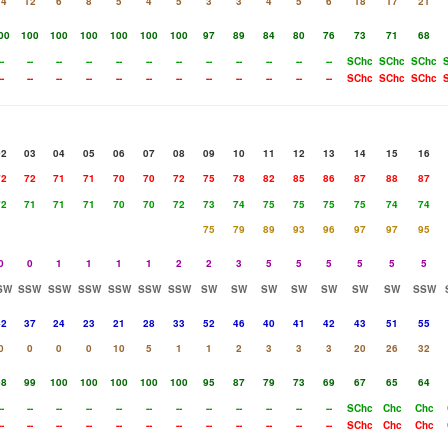
14
12
6
8
5
4
5
3
3
4
5
6
18
17
21
00
100
100
100
100
100
100
97
89
84
80
76
73
71
68
--
--
--
--
--
--
--
--
--
--
--
--
SChc
SChc
SChc
--
--
--
--
--
--
--
--
--
--
--
--
SChc
SChc
SChc
02
03
04
05
06
07
08
09
10
11
12
13
14
15
16
72
72
71
71
70
70
72
75
78
82
85
86
87
88
87
72
71
71
71
70
70
72
73
74
75
75
75
75
74
74
75
79
89
93
96
97
97
95
0
0
1
1
1
1
2
2
3
5
5
5
5
5
5
SW
SSW
SSW
SSW
SSW
SSW
SSW
SW
SW
SW
SW
SW
SW
SW
SSW
42
37
24
23
21
28
33
52
46
40
41
42
43
51
55
0
0
0
0
10
5
1
1
2
3
3
3
20
26
32
98
99
100
100
100
100
100
95
87
79
73
69
67
65
64
--
--
--
--
--
--
--
--
--
--
--
--
SChc
Chc
Chc
--
--
--
--
--
--
--
--
--
--
--
--
SChc
Chc
Chc