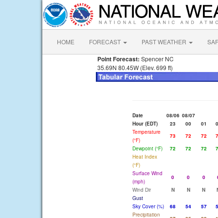
HOME
FORECAST
PAST WEATHER
SA
Point Forecast:
Spencer NC
35.69N 80.45W (Elev. 699 ft)
Date
08/06
08/07
Hour (EDT)
23
00
01
Temperature
73
72
72
(°F)
Dewpoint (°F)
72
72
72
Heat Index
(°F)
Surface Wind
0
0
0
(mph)
Wind Dir
N
N
N
Gust
Sky Cover (%)
68
54
57
Precipitation