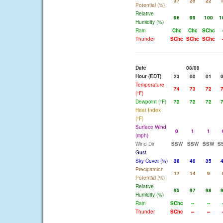
37
25
22
Potential (%)
Relative
96
99
100
1
Humidity (%)
Rain
Chc
Chc
SChc
Thunder
SChc
SChc
SChc
Date
08/08
Hour (EDT)
23
00
01
Temperature
74
73
72
(°F)
Dewpoint (°F)
72
72
72
Heat Index
(°F)
Surface Wind
0
1
1
(mph)
Wind Dir
SSW
SSW
SSW
S
Gust
Sky Cover (%)
38
40
35
Precipitation
17
14
9
Potential (%)
Relative
95
97
98
Humidity (%)
Rain
SChc
--
--
Thunder
SChc
--
--