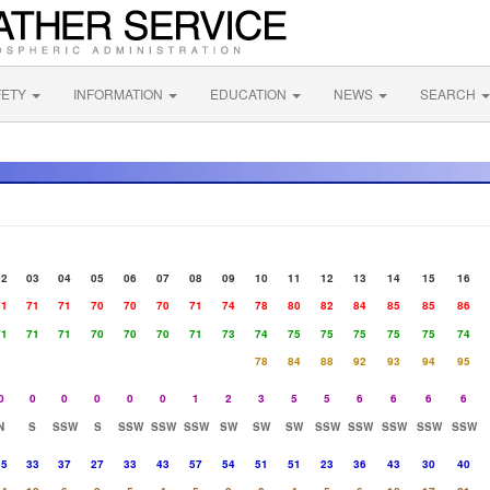
FETY
INFORMATION
EDUCATION
NEWS
SEARCH
02
03
04
05
06
07
08
09
10
11
12
13
14
15
16
71
71
71
70
70
70
71
74
78
80
82
84
85
85
86
71
71
71
70
70
70
71
73
74
75
75
75
75
75
74
78
84
88
92
93
94
95
0
0
0
0
0
0
1
2
3
5
5
6
6
6
6
N
S
SSW
S
SSW
SSW
SSW
SW
SW
SW
SSW
SSW
SSW
SSW
SSW
55
33
37
27
33
43
57
54
51
51
23
36
43
30
40