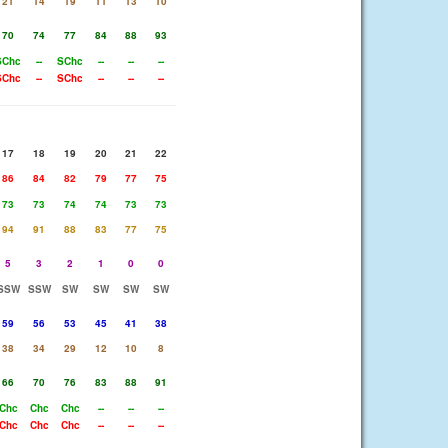
21
14
19
11
13
10
70
74
77
84
88
93
SChc
--
SChc
--
--
--
SChc
--
SChc
--
--
--
17
18
19
20
21
22
86
84
82
79
77
75
73
73
74
74
73
73
94
91
88
83
77
75
5
3
2
1
0
0
SSW
SSW
SW
SW
SW
SW
59
56
53
45
41
38
38
34
29
12
10
8
66
70
76
83
88
91
Chc
Chc
Chc
--
--
--
Chc
Chc
Chc
--
--
--