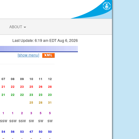
ABOUT
Last Update: 6:19 am EDT Aug 6, 2026
[show menu]
07
08
09
10
11
12
21
22
23
25
26
28
21
22
22
23
23
23
25
28
31
1
1
2
3
5
5
SSW
SSW
SSW
SW
SW
SW
54
56
53
47
50
50