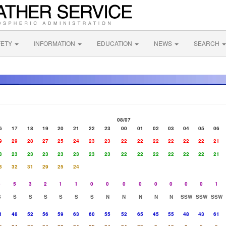
FETY
INFORMATION
EDUCATION
NEWS
SEARCH
08/07
6
17
18
19
20
21
22
23
00
01
02
03
04
05
06
9
29
28
27
25
24
23
23
22
22
22
22
22
22
21
3
23
23
23
23
23
23
23
22
22
22
22
22
22
21
3
32
31
29
25
24
5
5
3
2
1
1
0
0
0
0
0
0
0
0
1
S
S
S
S
S
S
S
N
N
N
N
N
SSW
SSW
SSW
1
48
52
56
59
63
60
55
52
65
45
55
48
43
61