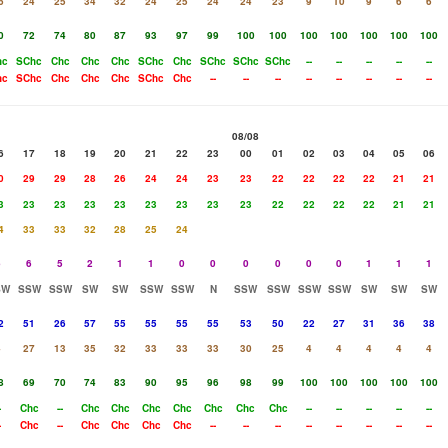
6
24
25
34
32
24
25
24
24
23
9
10
9
6
6
0
72
74
80
87
93
97
99
100
100
100
100
100
100
100
hc
SChc
Chc
Chc
Chc
SChc
Chc
SChc
SChc
SChc
--
--
--
--
--
hc
SChc
Chc
Chc
Chc
SChc
Chc
--
--
--
--
--
--
--
--
08/08
6
17
18
19
20
21
22
23
00
01
02
03
04
05
06
0
29
29
28
26
24
24
23
23
22
22
22
22
21
21
3
23
23
23
23
23
23
23
23
22
22
22
22
21
21
4
33
33
32
28
25
24
6
6
5
2
1
1
0
0
0
0
0
0
1
1
1
SW
SSW
SSW
SW
SW
SSW
SSW
N
SSW
SSW
SSW
SSW
SW
SW
SW
2
51
26
57
55
55
55
55
53
50
22
27
31
36
38
4
27
13
35
32
33
33
33
30
25
4
4
4
4
4
8
69
70
74
83
90
95
96
98
99
100
100
100
100
100
-
Chc
--
Chc
Chc
Chc
Chc
Chc
Chc
Chc
--
--
--
--
--
-
Chc
--
Chc
Chc
Chc
Chc
--
--
--
--
--
--
--
--