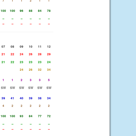
7
1
1
2
1
1
100
100
96
88
84
78
--
--
--
--
--
--
--
--
--
--
--
--
07
08
09
10
11
12
21
22
24
26
28
29
21
22
23
23
23
24
24
26
32
34
1
1
2
3
3
5
SW
SW
SW
SW
SW
SW
39
41
40
39
38
34
4
2
2
2
2
2
100
100
93
84
77
72
--
--
--
--
--
--
--
--
--
--
--
--