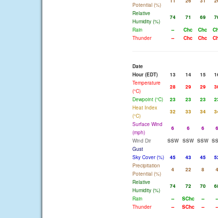
11
26
31
2
Potential (%)
Relative
74
71
69
7
Humidity (%)
Rain
--
Chc
Chc
C
Thunder
--
Chc
Chc
C
Date
Hour (EDT)
13
14
15
1
Temperature
28
29
29
3
(°C)
Dewpoint (°C)
23
23
23
2
Heat Index
32
33
34
3
(°C)
Surface Wind
6
6
6
(mph)
Wind Dir
SSW
SSW
SSW
S
Gust
Sky Cover (%)
45
43
45
5
Precipitation
4
22
8
Potential (%)
Relative
74
72
70
6
Humidity (%)
Rain
--
SChc
--
-
Thunder
--
SChc
--
-