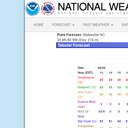
HOME
FORECAST
PAST WEATHER
SA
Point Forecast:
Statesville NC
35.8N 80.9W (Elev. 274 m)
Date
08/06
Hour (EDT)
13
14
15
1
Temperature
29
29
30
2
(°C)
Dewpoint (°C)
23
23
23
2
Heat Index
33
34
34
3
(°C)
Surface Wind
5
5
5
(mph)
Wind Dir
SSW
S
S
Gust
Sky Cover (%)
47
51
54
5
Precipitation