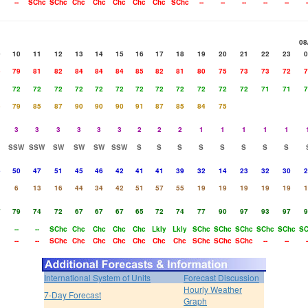
--
SChc
SChc
Chc
Chc
Chc
Chc
Chc
SChc
--
--
--
--
--
-
08
9
10
11
12
13
14
15
16
17
18
19
20
21
22
23
0
5
79
81
82
84
84
84
85
82
81
80
75
73
73
72
7
1
72
72
72
72
72
72
72
72
72
72
72
72
71
71
7
5
79
85
87
90
90
90
91
87
85
84
75
3
3
3
3
3
3
2
2
2
1
1
1
1
1
SSW
SSW
SW
SW
SW
SSW
S
S
S
S
S
S
S
S
6
50
47
51
45
46
42
41
41
39
32
14
23
32
30
2
6
13
16
44
34
42
51
57
55
19
19
19
19
19
1
7
79
74
72
67
67
67
65
72
74
77
90
97
93
97
9
--
--
SChc
Chc
Chc
Chc
Chc
Lkly
Lkly
SChc
SChc
SChc
SChc
SChc
SC
--
--
SChc
Chc
Chc
Chc
Chc
Chc
Chc
SChc
SChc
SChc
--
--
-
International System of Units
Forecast Discussion
Hourly Weather
7-Day Forecast
Graph