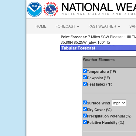
HOME
FORECAST
PAST WEATHER
SA
Point Forecast:
7 Miles SSW Pleasant Hill T
35.88N 85.25W (Elev. 1601 ft)
Weather Elements
Temperature (°F)
Dewpoint (°F)
Heat Index (°F)
Surface Wind
Sky Cover (%)
Precipitation Potential (%)
Relative Humidity (%)