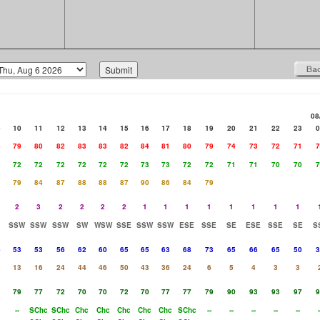
08
9
10
11
12
13
14
15
16
17
18
19
20
21
22
23
0
4
79
80
82
83
83
82
84
81
80
79
74
73
72
71
7
2
72
72
72
72
72
72
73
73
72
72
71
71
70
70
7
79
84
87
88
88
87
90
86
84
79
2
3
2
2
2
2
1
1
1
1
1
1
1
1
SSW
SSW
SSW
SW
WSW
SSE
SSW
SSW
ESE
SSE
SE
ESE
SSE
SE
S
6
53
53
56
62
60
65
65
63
68
73
65
66
65
50
3
1
13
16
24
44
46
50
43
36
24
6
5
4
3
3
3
79
77
72
70
70
72
70
77
77
79
90
93
93
97
9
--
SChc
SChc
Chc
Chc
Chc
Chc
Chc
SChc
--
--
--
--
--
-