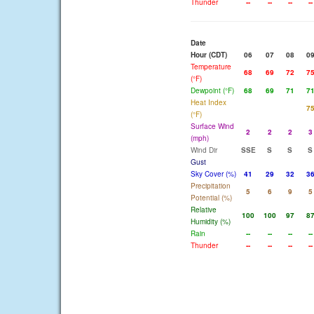
Thunder
--
--
--
--
Date
Hour (CDT)
06
07
08
0
Temperature
68
69
72
7
(°F)
Dewpoint (°F)
68
69
71
7
Heat Index
7
(°F)
Surface Wind
2
2
2
3
(mph)
Wind Dir
SSE
S
S
S
Gust
Sky Cover (%)
41
29
32
3
Precipitation
5
6
9
5
Potential (%)
Relative
100
100
97
8
Humidity (%)
Rain
--
--
--
--
Thunder
--
--
--
--