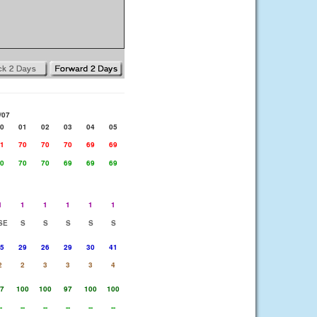
/07
0
01
02
03
04
05
1
70
70
70
69
69
0
70
70
69
69
69
1
1
1
1
1
1
SE
S
S
S
S
S
5
29
26
29
30
41
2
2
3
3
3
4
7
100
100
97
100
100
-
--
--
--
--
--