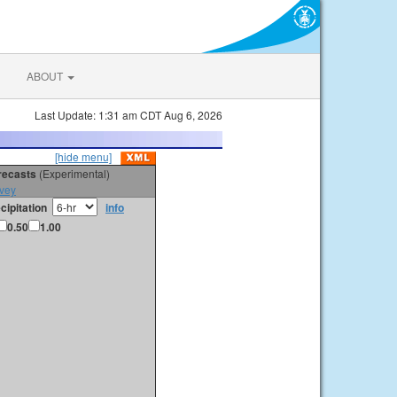
ABOUT
Last Update: 1:31 am CDT Aug 6, 2026
[hide menu]
orecasts
(Experimental)
vey
cipitation
info
0.50
1.00