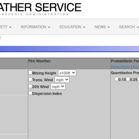
FETY
INFORMATION
EDUCATION
NEWS
SEARCH
N
Fire Weather
Probabilistic F
Description
|
Sur
Quantitative Pre
Mixing Height
0.10
0.25
Trans. Wind
20ft Wind
Dispersion Index