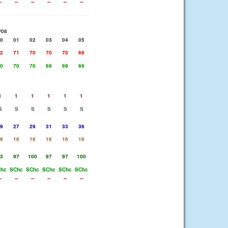
-
--
--
--
--
--
/08
0
01
02
03
04
05
2
71
70
70
70
69
0
70
70
69
69
69
1
1
1
1
1
1
S
S
S
S
S
S
9
27
29
31
33
36
9
16
16
16
16
16
3
97
100
97
97
100
hc
SChc
SChc
SChc
SChc
SChc
-
--
--
--
--
--