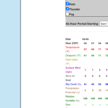
Rain
Thunder
Fog
48-Hour Period Starting:
Date
08/06
Hour (CDT)
06
07
08
0
Temperature
67
69
71
7
(°F)
Dewpoint (°F)
67
69
71
7
Heat Index
(°F)
Surface Wind
1
1
2
2
(mph)
Wind Dir
S
S
S
S
Gust
Sky Cover (%)
41
42
52
5
Precipitation
2
5
10
1
Potential (%)
Relative
100
100
100
9
Humidity (%)
Rain
--
--
--
--