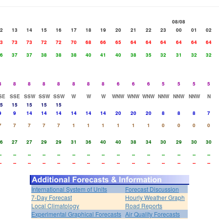
08/08
2
13
14
15
16
17
18
19
20
21
22
23
00
01
02
3
73
73
72
72
70
68
66
65
64
64
64
64
64
64
6
37
37
38
38
38
40
41
40
38
35
32
31
32
32
8
8
8
8
8
8
8
8
6
6
6
5
5
5
5
SE
SSE
SSW
SSW
SSW
W
W
W
WNW
WNW
WNW
NNW
NNW
NNW
N
5
15
15
15
15
9
9
14
14
14
14
14
14
20
20
20
8
8
8
7
7
7
7
7
7
1
1
1
1
1
1
0
0
0
0
6
27
27
29
29
31
36
40
40
38
34
30
29
30
30
-
--
--
--
--
--
--
--
--
--
--
--
--
--
--
-
--
--
--
--
--
--
--
--
--
--
--
--
--
--
International System of Units
Forecast Discussion
7-Day Forecast
Hourly Weather Graph
Local Climatology
Road Reports
Experimental Graphical Forecasts
Air Quality Forecasts