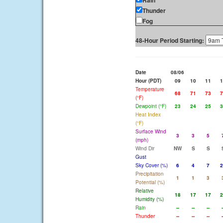
Rain
Thunder
Fog
48-Hour Period Starting:
Date
08/06
Hour (PDT)
09
10
11
1
Temperature
68
71
73
7
(°F)
Dewpoint (°F)
23
24
25
3
Heat Index
(°F)
Surface Wind
3
3
5
(mph)
Wind Dir
NW
S
S
Gust
Sky Cover (%)
6
4
7
2
Precipitation
1
1
3
Potential (%)
Relative
18
17
17
2
Humidity (%)
Rain
--
--
--
-
Thunder
--
--
--
-