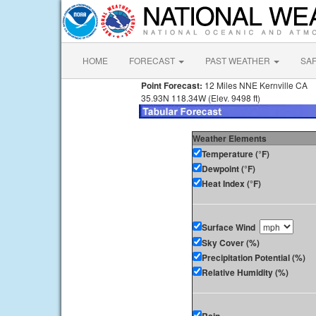
HOME
FORECAST
PAST WEATHER
SA
Point Forecast:
12 Miles NNE Kernville CA
35.93N 118.34W (Elev. 9498 ft)
Weather Elements
Temperature (°F)
Dewpoint (°F)
Heat Index (°F)
Surface Wind
Sky Cover (%)
Precipitation Potential (%)
Relative Humidity (%)