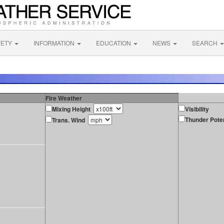
FETY
INFORMATION
EDUCATION
NEWS
SEARCH
Fire Weather
Mixing Height
Visibility
Thunder Poten
Trans. Wind