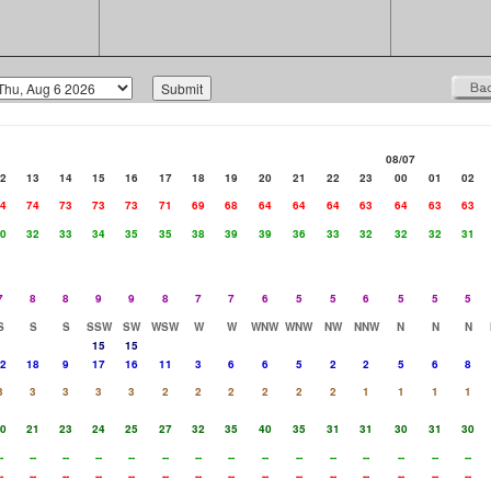
08/07
2
13
14
15
16
17
18
19
20
21
22
23
00
01
02
4
74
73
73
73
71
69
68
64
64
64
63
64
63
63
0
32
33
34
35
35
38
39
39
36
33
32
32
32
31
7
8
8
9
9
8
7
7
6
5
5
6
5
5
5
S
S
S
SSW
SW
WSW
W
W
WNW
WNW
NW
NNW
N
N
N
15
15
2
18
9
17
16
11
3
6
6
5
2
2
5
6
8
3
3
3
3
3
2
2
2
2
2
2
1
1
1
1
0
21
23
24
25
27
32
35
40
35
31
31
30
31
30
-
--
--
--
--
--
--
--
--
--
--
--
--
--
--
-
--
--
--
--
--
--
--
--
--
--
--
--
--
--