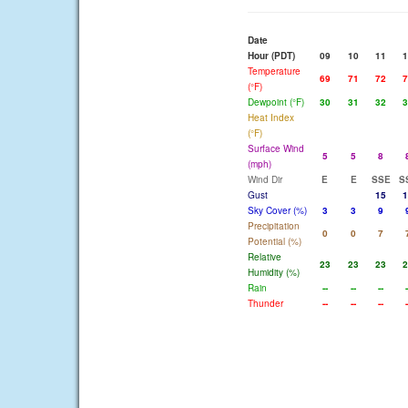
Date
Hour (PDT)
09
10
11
1
Temperature
69
71
72
7
(°F)
Dewpoint (°F)
30
31
32
3
Heat Index
(°F)
Surface Wind
5
5
8
(mph)
Wind Dir
E
E
SSE
S
Gust
15
1
Sky Cover (%)
3
3
9
Precipitation
0
0
7
Potential (%)
Relative
23
23
23
2
Humidity (%)
Rain
--
--
--
-
Thunder
--
--
--
-