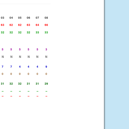
03
04
05
06
07
08
63
62
62
63
64
66
32
32
32
32
33
33
5
5
5
5
5
3
N
N
N
N
N
N
7
7
4
4
4
9
0
0
0
0
0
0
31
32
32
31
31
29
--
--
--
--
--
--
--
--
--
--
--
--