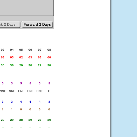
03
04
05
06
07
08
63
63
62
63
63
66
30
30
29
30
29
30
5
3
5
5
5
5
NNE
NNE
ENE
ENE
ENE
E
3
3
4
4
4
3
1
1
0
0
0
0
29
29
28
29
28
26
--
--
--
--
--
--
--
--
--
--
--
--