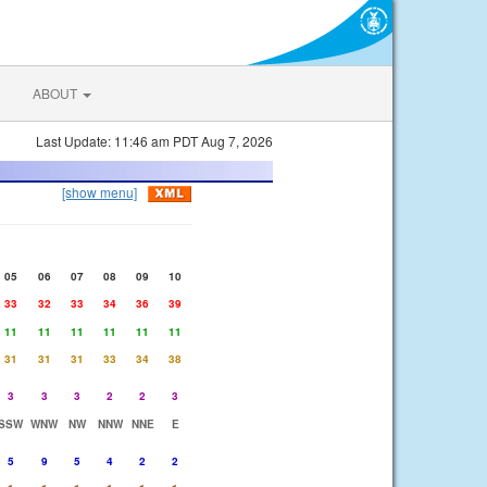
ABOUT
Last Update: 11:46 am PDT Aug 7, 2026
[show menu]
05
06
07
08
09
10
33
32
33
34
36
39
11
11
11
11
11
11
31
31
31
33
34
38
3
3
3
2
2
3
SSW
WNW
NW
NNW
NNE
E
5
9
5
4
2
2