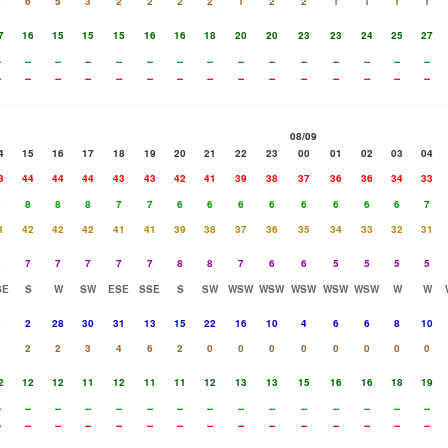
4
6
5
3
2
2
2
2
1
2
2
1
1
1
1
7
16
15
15
15
16
16
18
20
20
23
23
24
25
27
-
--
--
--
--
--
--
--
--
--
--
--
--
--
--
-
--
--
--
--
--
--
--
--
--
--
--
--
--
--
08/09
4
15
16
17
18
19
20
21
22
23
00
01
02
03
04
3
44
44
44
43
43
42
41
39
38
37
36
36
34
33
8
8
8
8
7
7
6
6
6
6
6
6
6
6
7
1
42
42
42
41
41
39
38
37
36
35
34
33
32
31
6
7
7
7
7
7
8
8
7
6
6
5
5
5
5
SE
S
W
SW
ESE
SSE
S
SW
WSW
WSW
WSW
WSW
WSW
W
W
3
2
28
30
31
13
15
22
16
10
4
6
6
8
10
1
2
2
3
4
6
2
0
0
0
0
0
0
0
0
2
12
12
11
12
11
11
12
13
13
15
16
16
18
19
-
--
--
--
--
--
--
--
--
--
--
--
--
--
--
-
--
--
--
--
--
--
--
--
--
--
--
--
--
--