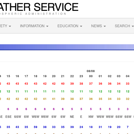
FETY
INFORMATION
EDUCATION
NEWS
SEARCH
08/08
4
15
16
17
18
19
20
21
22
23
00
01
02
03
04
2
43
43
43
43
42
42
40
39
38
37
36
36
34
33
2
12
11
11
11
11
11
11
12
11
12
12
12
12
12
2
42
42
42
42
41
41
39
38
37
36
35
34
33
32
5
6
6
6
6
6
6
6
5
5
5
5
5
3
3
SE
ESE
SSW
SW
WSW
WSW
SW
SW
NE
E
NW
WSW
WSW
SSW
SSW
5
35
43
35
59
38
33
35
39
24
18
31
19
20
7