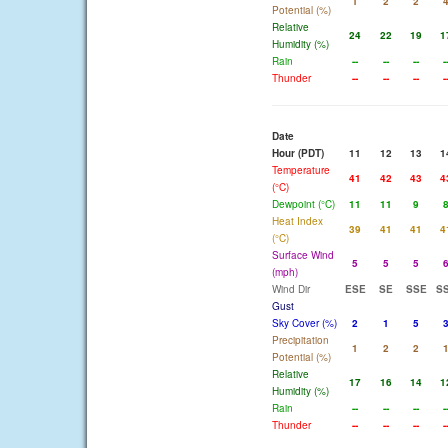
1
2
2
Potential (%)
Relative
24
22
19
1
Humidity (%)
Rain
--
--
--
-
Thunder
--
--
--
-
Date
Hour (PDT)
11
12
13
1
Temperature
41
42
43
4
(°C)
Dewpoint (°C)
11
11
9
Heat Index
39
41
41
4
(°C)
Surface Wind
5
5
5
(mph)
Wind Dir
ESE
SE
SSE
S
Gust
Sky Cover (%)
2
1
5
Precipitation
1
2
2
Potential (%)
Relative
17
16
14
1
Humidity (%)
Rain
--
--
--
-
Thunder
--
--
--
-