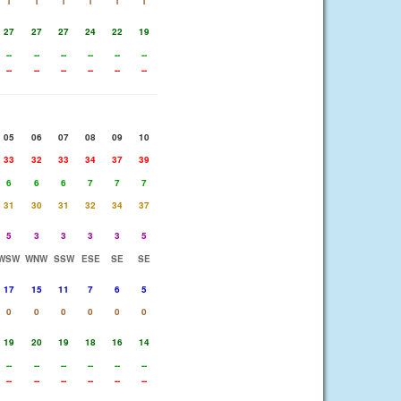
1
1
1
1
1
1
27
27
27
24
22
19
--
--
--
--
--
--
--
--
--
--
--
--
05
06
07
08
09
10
33
32
33
34
37
39
6
6
6
7
7
7
31
30
31
32
34
37
5
3
3
3
3
5
WSW
WNW
SSW
ESE
SE
SE
17
15
11
7
6
5
0
0
0
0
0
0
19
20
19
18
16
14
--
--
--
--
--
--
--
--
--
--
--
--