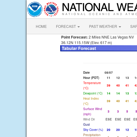
HOME
FORECAST
PAST WEATHER
SA
Point Forecast:
2 Miles NNE Las Vegas NV
36.12N 115.15W (Elev. 617 m)
Date
08/07
Hour (PDT)
11
12
13
1
Temperature
39
40
41
4
(°C)
Dewpoint (°C)
14
14
13
1
Heat Index
39
40
41
4
(°C)
Surface Wind
3
3
5
(mph)
Wind Dir
ESE
ESE
ESE
E
Gust
Sky Cover (%)
20
20
12
1
Precipitation