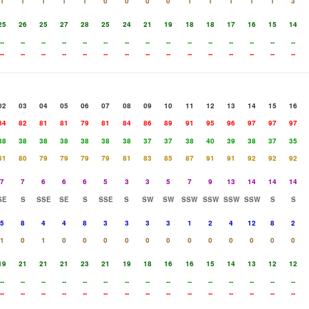
1
1
1
1
1
0
0
0
0
1
1
1
1
1
3
25
26
25
27
28
25
24
21
19
18
18
17
16
15
14
--
--
--
--
--
--
--
--
--
--
--
--
--
--
--
--
--
--
--
--
--
--
--
--
--
--
--
--
--
--
02
03
04
05
06
07
08
09
10
11
12
13
14
15
16
84
82
81
81
79
81
84
86
89
91
95
96
97
97
97
38
38
38
38
38
38
38
37
37
38
40
39
38
37
35
81
80
79
79
79
79
81
83
85
87
91
91
92
92
92
7
7
6
6
6
5
3
3
5
7
9
13
14
14
14
SE
S
SSE
SE
S
SSE
S
SW
SW
SSW
SSW
SSW
SSW
S
S
5
8
4
4
8
3
3
3
3
1
2
4
12
8
2
1
0
1
0
0
0
0
0
0
0
0
0
0
0
0
19
21
21
21
23
21
19
18
16
16
15
14
13
12
12
--
--
--
--
--
--
--
--
--
--
--
--
--
--
--
--
--
--
--
--
--
--
--
--
--
--
--
--
--
--