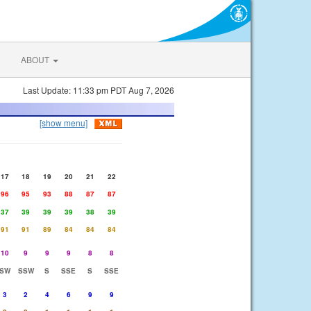
ABOUT
Last Update: 11:33 pm PDT Aug 7, 2026
[show menu]
17
18
19
20
21
22
96
95
93
88
87
87
37
39
39
39
38
39
91
91
89
84
84
84
10
9
9
9
8
8
SW
SSW
S
SSE
S
SSE
3
2
4
6
9
9