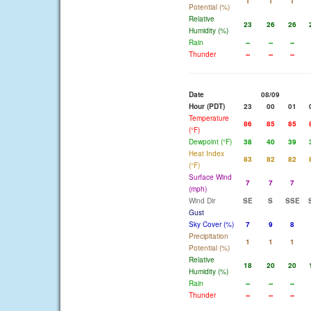
1
1
1
Potential (%)
Relative
23
26
26
Humidity (%)
Rain
--
--
--
Thunder
--
--
--
Date
08/09
Hour (PDT)
23
00
01
Temperature
86
85
85
(°F)
Dewpoint (°F)
38
40
39
Heat Index
83
82
82
(°F)
Surface Wind
7
7
7
(mph)
Wind Dir
SE
S
SSE
Gust
Sky Cover (%)
7
9
8
Precipitation
1
1
1
Potential (%)
Relative
18
20
20
Humidity (%)
Rain
--
--
--
Thunder
--
--
--