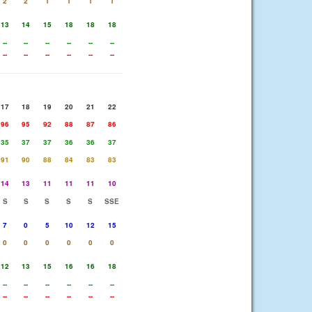
2
2
1
1
1
1
13
14
15
18
18
18
--
--
--
--
--
--
--
--
--
--
--
--
17
18
19
20
21
22
96
95
92
88
87
86
35
37
37
36
36
37
91
90
88
84
83
83
14
13
11
11
11
10
S
S
S
S
S
SSE
7
0
5
10
12
15
0
0
0
0
0
0
12
13
15
16
16
18
--
--
--
--
--
--
--
--
--
--
--
--