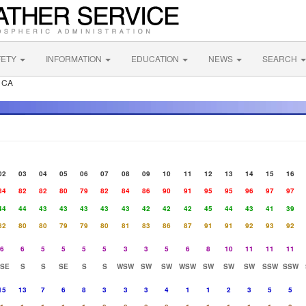
FETY
INFORMATION
EDUCATION
NEWS
SEARCH
k CA
02
03
04
05
06
07
08
09
10
11
12
13
14
15
16
84
82
82
80
79
82
84
86
90
91
95
95
96
97
97
44
44
43
43
43
43
43
42
42
42
45
44
43
41
39
82
80
80
79
79
80
81
83
86
87
91
91
92
93
92
6
6
5
5
5
5
3
3
5
6
8
10
11
11
11
SE
S
S
SE
S
S
WSW
SW
SW
WSW
SW
SW
SW
SSW
SSW
15
13
7
6
8
3
3
3
4
1
1
2
3
5
5