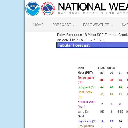
HOME
FORECAST
PAST WEATHER
SA
Point Forecast:
18 Miles SSE Furnace Cree
36.22N 116.71W (Elev. 5092 ft)
Date
08/07
08/08
Hour (PDT)
23
00
01
Temperature
86
85
85
(°F)
Dewpoint (°F)
44
46
46
Heat Index
83
82
82
(°F)
Surface Wind
7
6
6
(mph)
Wind Dir
SE
S
SSE
S
Gust
Sky Cover (%)
19
12
20
Precipitation